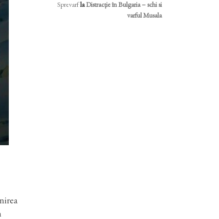
Sprevarf
la
Distracție în Bulgaria – schi si
varful Musala
nirea
n