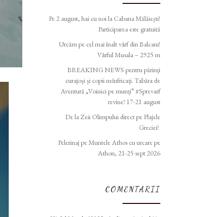
Pe 2 august, hai cu noi la Cabana Mălăiești!
Participarea este gratuită
Urcăm pe cel mai înalt vârf din Balcani!
Vârful Musala – 2925 m
BREAKING NEWS pentru părinți
curajoși și copii neînfricați. Tabăra de
Aventură „Voinici pe munți” #Sprevarf
revine! 17-21 august
De la Zeii Olimpului direct pe Plajele
Greciei!
Pelerinaj pe Muntele Athos cu urcare pe
Athon, 21-25 sept 2026
COMENTARII