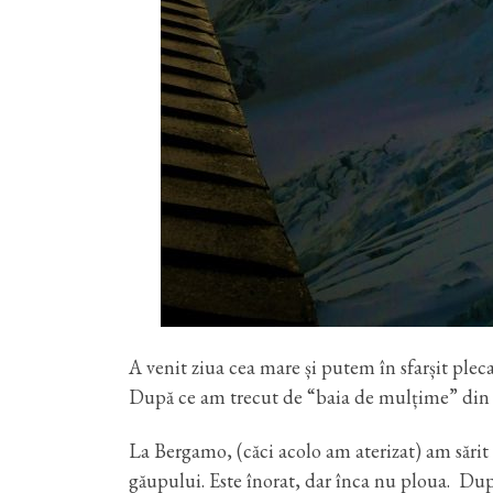
A venit ziua cea mare și putem în sfarșit plec
După ce am trecut de “baia de mulțime” din a
La Bergamo, (căci acolo am aterizat) am sărit
găupului. Este înorat, dar înca nu ploua. Dupa