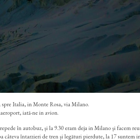
a spre Italia, in Monte Rosa, via Milano.
eroport, iată-ne in avion.
 repede în autobuz, și la 9.30 eram deja in Milano și facem reu
 câteva întarzieri de tren și legături pierdute, la 17 suntem i