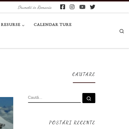
Drumetii in Romania
RESURSE
CALENDAR TURE
Se
CAUTARE
CĂUTARE
Caută...
POSTĂRI RECENTE