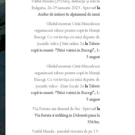
Vârful Musala (2925m), distracție și schi în
Bulgaria, 26-29 ianuarie 2023 - Sprevarf
la
Atelier de initiere în alpinismul de iarnă
Ghidul montan Cristi Minculescu
organizează tabere pentru copii în Munţii
Bucegi. Ce vor învăța cei mici departe de
jocurile video | Stiri online 24
la
Tabere
copii in munti -“Pitici voinici in Bucegi”, 1-
5 august
Ghidul montan Cristi Minculescu
organizează tabere pentru copii în Munţii
Bucegi. Ce vor învăța cei mici departe de
jocurile video - Ziare locale 24
la
Tabere
copii in munti -“Pitici voinici in Bucegi”, 1-
5 august
Via Ferrata sau drumul de fier - Sprevarf
la
Via ferrata si trekking in Dolomiti pana la
3343m.
Varful Musala - jurnalul victoriei de pe 13 -