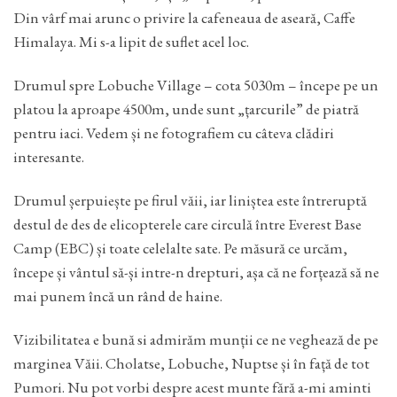
Din vârf mai arunc o privire la cafeneaua de aseară, Caffe
Himalaya. Mi s-a lipit de suflet acel loc.
Drumul spre Lobuche Village – cota 5030m – începe pe un
platou la aproape 4500m, unde sunt „țarcurile” de piatră
pentru iaci. Vedem și ne fotografiem cu câteva clădiri
interesante.
Drumul șerpuiește pe firul văii, iar liniștea este întreruptă
destul de des de elicopterele care circulă între Everest Base
Camp (EBC) și toate celelalte sate. Pe măsură ce urcăm,
începe și vântul să-și intre-n drepturi, așa că ne forțează să ne
mai punem încă un rând de haine.
Vizibilitatea e bună si admirăm munții ce ne veghează de pe
marginea Văii. Cholatse, Lobuche, Nuptse și în față de tot
Pumori. Nu pot vorbi despre acest munte fără a-mi aminti