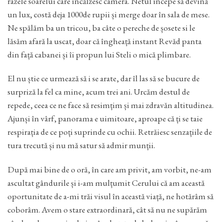
razele soarelui care încălzesc camera. Netul începe să devină
un lux, costă deja 1000de rupii și merge doar în sala de mese.
Ne spălăm ba un tricou, ba câte o pereche de șosete si le
lăsăm afară la uscat, doar că îngheață instant Revăd panta
din față cabanei și îi propun lui Steli o mică plimbare.
El nu știe ce urmează să i se arate, dar îl las să se bucure de
surpriză la fel ca mine, acum trei ani. Urcăm destul de
repede, ceea ce ne face să resimțim și mai zdravăn altitudinea.
Ajunși în vârf, panorama e uimitoare, aproape că ți se taie
respirația de ce poți suprinde cu ochii. Retrăiesc senzațiile de
tura trecută și nu mă satur să admir munții.
După mai bine de o oră, în care am privit, am vorbit, ne-am
ascultat gândurile și i-am mulțumit Cerului că am această
oportunitate de a-mi trăi visul în această viață, ne hotărâm să
coborâm. Avem o stare extraordinară, cât să nu ne supărăm