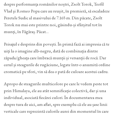
despre performanța românilor noștri, Zsolt Torok, Teofil
Vlad şi Romeo Popa care au reușit, în premieră, să escaladeze
Peretele Sudic al masivului de 7.165 m. Din păcate, Zsolt
Torok nu mai este printre noi, găsindu-și sfârșitul tot în
munți, în Făgăraș. Păcat…
Peisajul e desprins din povești. În primă fază ai impresia că te
uiți la o imagine alb-negru, dată de combinația dintre
zăpada/gheața care îmbracă munții și versanții de rocă. Dar
cerul și steagurile de rugăciune, legate într-o anumită ordine
cromatică pe sfori, vin să dea o pată de culoare acestui cadru.
Apropo de steagurile multicolore pe care le vedem peste tot
prin Himalaya, ele au atât semnificație colectivă, dar și una
individual, asociată fiecărei culori. În documentarea mea
despre tura de aici, am aflat, spre exemplu că ele au șase linii
verticale care reprezintă culorile aurei din momentul în care