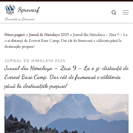
Sari la conținut
Sprevarf
Search
Men
Drumetii in Romania
Prima pagină
»
Jurnal de Himalaya 2025
»
Jurnal din Himalaya – Ziua 9 – La
o zi-distanță de Everest Base Camp. Dar cât de frumoasă e călătoria până la
destinațiile propuse!
JURNAL DE HIMALAYA 2025
Jurnal din Himalaya – Ziua 9 – La o zi-distanță de
Everest Base Camp. Dar cât de frumoasă e călătoria
până la destinațiile propuse!