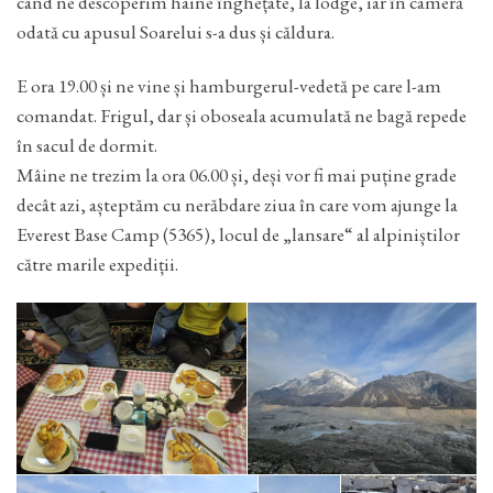
când ne descoperim haine înghețate, la lodge, iar în cameră
odată cu apusul Soarelui s-a dus și căldura.
E ora 19.00 și ne vine și hamburgerul-vedetă pe care l-am
comandat. Frigul, dar și oboseala acumulată ne bagă repede
în sacul de dormit.
Mâine ne trezim la ora 06.00 și, deși vor fi mai puține grade
decât azi, așteptăm cu nerăbdare ziua în care vom ajunge la
Everest Base Camp (5365), locul de „lansare“ al alpiniștilor
către marile expediții.