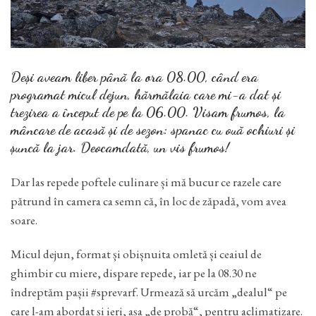
Deși aveam liber până la ora 08.00, când era
programat micul dejun, hărmălaia care mi-a dat și
trezirea a început de pe la 06.00. Visam frumos, la
mâncare de acasă și de sezon: spanac cu ouă ochiuri și
șuncă la jar. Deocamdată, un vis frumos!
Dar las repede poftele culinare și mă bucur ce razele care
pătrund în camera ca semn că, în loc de zăpadă, vom avea
soare.
Micul dejun, format și obișnuita omletă și ceaiul de
ghimbir cu miere, dispare repede, iar pe la 08.30 ne
îndreptăm pașii #sprevarf. Urmează să urcăm „dealul“ pe
care l-am abordat și ieri, așa „de probă“, pentru aclimatizare.