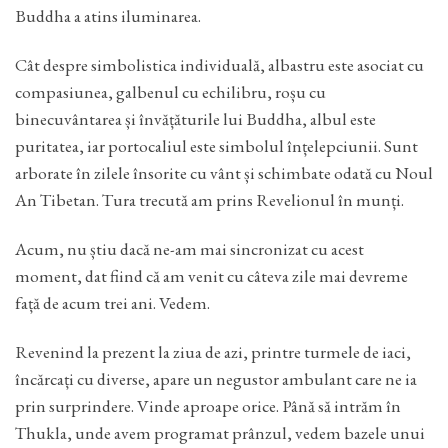
Buddha a atins iluminarea.
Cât despre simbolistica individuală, albastru este asociat cu
compasiunea, galbenul cu echilibru, roșu cu
binecuvântarea și învățăturile lui Buddha, albul este
puritatea, iar portocaliul este simbolul înțelepciunii. Sunt
arborate în zilele însorite cu vânt și schimbate odată cu Noul
An Tibetan. Tura trecută am prins Revelionul în munți.
Acum, nu știu dacă ne-am mai sincronizat cu acest
moment, dat fiind că am venit cu câteva zile mai devreme
față de acum trei ani. Vedem.
Revenind la prezent la ziua de azi, printre turmele de iaci,
încărcați cu diverse, apare un negustor ambulant care ne ia
prin surprindere. Vinde aproape orice. Până să intrăm în
Thukla, unde avem programat prânzul, vedem bazele unui