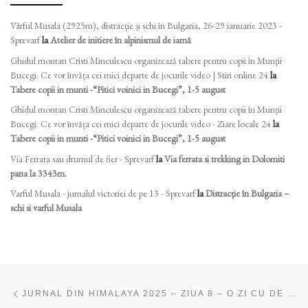
Vârful Musala (2925m), distracție și schi în Bulgaria, 26-29 ianuarie 2023 -
Sprevarf
la
Atelier de initiere în alpinismul de iarnă
Ghidul montan Cristi Minculescu organizează tabere pentru copii în Munţii
Bucegi. Ce vor învăța cei mici departe de jocurile video | Stiri online 24
la
Tabere copii in munti -“Pitici voinici in Bucegi”, 1-5 august
Ghidul montan Cristi Minculescu organizează tabere pentru copii în Munţii
Bucegi. Ce vor învăța cei mici departe de jocurile video - Ziare locale 24
la
Tabere copii in munti -“Pitici voinici in Bucegi”, 1-5 august
Via Ferrata sau drumul de fier - Sprevarf
la
Via ferrata si trekking in Dolomiti
pana la 3343m.
Varful Musala - jurnalul victoriei de pe 13 - Sprevarf
la
Distracție în Bulgaria –
schi si varful Musala
Navigare în articole
Articolul anterior
JURNAL DIN HIMALAYA 2025 – ZIUA 8 – O ZI CU DE TOATE: CUTREMUR, PRIMA TURĂ DE ACLIMATIZARE LA PESTE 5000 DE METRI ȘI RELAXARE LA CEA MAI „TARE“ CAFENEA