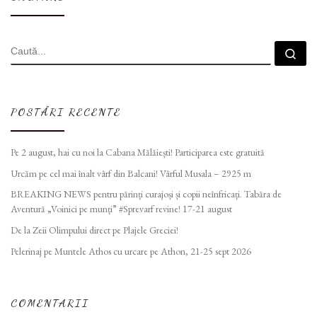
CĂUTARE
Cau
POSTĂRI RECENTE
Pe 2 august, hai cu noi la Cabana Mălăiești! Participarea este gratuită
Urcăm pe cel mai înalt vârf din Balcani! Vârful Musala – 2925 m
BREAKING NEWS pentru părinți curajoși și copii neînfricați. Tabăra de
Aventură „Voinici pe munți” #Sprevarf revine! 17-21 august
De la Zeii Olimpului direct pe Plajele Greciei!
Pelerinaj pe Muntele Athos cu urcare pe Athon, 21-25 sept 2026
COMENTARII