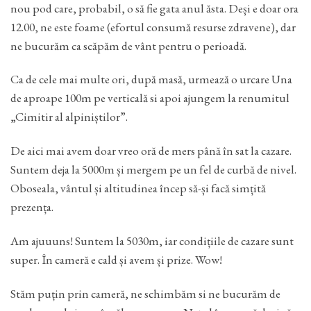
nou pod care, probabil, o să fie gata anul ăsta. Deși e doar ora
12.00, ne este foame (efortul consumă resurse zdravene), dar
ne bucurăm ca scăpăm de vânt pentru o perioadă.
Ca de cele mai multe ori, după masă, urmează o urcare Una
de aproape 100m pe verticală si apoi ajungem la renumitul
„Cimitir al alpiniștilor”.
De aici mai avem doar vreo oră de mers până în sat la cazare.
Suntem deja la 5000m și mergem pe un fel de curbă de nivel.
Oboseala, vântul și altitudinea încep să-și facă simțită
prezența.
Am ajuuuns! Suntem la 5030m, iar condițiile de cazare sunt
super. În cameră e cald și avem și prize. Wow!
Stăm puțin prin cameră, ne schimbăm si ne bucurăm de