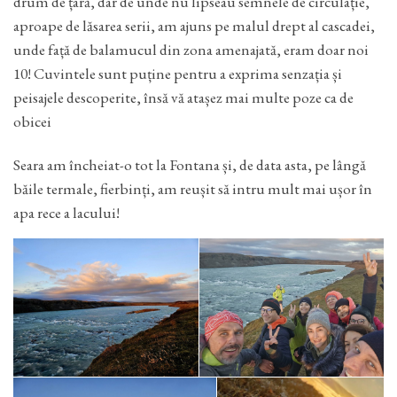
drum de țară, dar de unde nu lipseau semnele de circulație,
aproape de lăsarea serii, am ajuns pe malul drept al cascadei,
unde față de balamucul din zona amenajată, eram doar noi
10! Cuvintele sunt puține pentru a exprima senzația și
peisajele descoperite, însă vă atașez mai multe poze ca de
obicei
Seara am încheiat-o tot la Fontana și, de data asta, pe lângă
băile termale, fierbinți, am reușit să intru mult mai ușor în
apa rece a lacului!