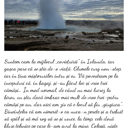
Suntem cam la mijlocul „coviețuirii“ în Islanda, iar
gașca pare că se știe de-o viață. Glumele curg non-stop,
iar în țina miștorurilor intru și eu. Vă povesteam pe la
începuturi că, în bagaj, și-au făcut loc și vreo trei
cămăși… În mod normal, de când nu mai lucrez la
birou, nu știu dacă îmbrac mai mult de vreo trei-patru
cămăși pe an, dar aici am zis că e locul să fiu „giugiuca“.
Bineînțeles că am nimerit-o ca nuca-n perete și a trebuit
să spăl și să mă rog să se și usuce, la timp, cele două
bluze tehnice pe care le-am avut la mine. Colegii, niște