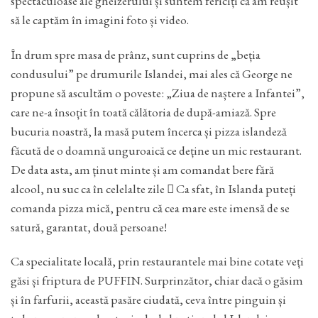
spectaculoase ale gheizerului și suntem fericiți că am reușit
să le captăm în imagini foto și video.
În drum spre masa de prânz, sunt cuprins de „beția
condusului” pe drumurile Islandei, mai ales că George ne
propune să ascultăm o poveste: „Ziua de naștere a Infantei”,
care ne-a însoțit în toată călătoria de după-amiază. Spre
bucuria noastră, la masă putem încerca și pizza islandeză
făcută de o doamnă unguroaică ce deține un mic restaurant.
De data asta, am ținut minte și am comandat bere fără
alcool, nu suc ca în celelalte zile  Ca sfat, în Islanda puteți
comanda pizza mică, pentru că cea mare este imensă de se
satură, garantat, două persoane!
Ca specialitate locală, prin restaurantele mai bine cotate veți
găsi și friptura de PUFFIN. Surprinzător, chiar dacă o găsim
și în farfurii, această pasăre ciudată, ceva între pinguin și