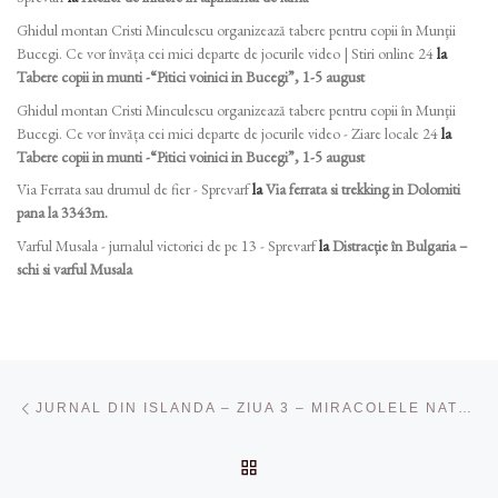
Ghidul montan Cristi Minculescu organizează tabere pentru copii în Munţii
Bucegi. Ce vor învăța cei mici departe de jocurile video | Stiri online 24
la
Tabere copii in munti -“Pitici voinici in Bucegi”, 1-5 august
Ghidul montan Cristi Minculescu organizează tabere pentru copii în Munţii
Bucegi. Ce vor învăța cei mici departe de jocurile video - Ziare locale 24
la
Tabere copii in munti -“Pitici voinici in Bucegi”, 1-5 august
Via Ferrata sau drumul de fier - Sprevarf
la
Via ferrata si trekking in Dolomiti
pana la 3343m.
Varful Musala - jurnalul victoriei de pe 13 - Sprevarf
la
Distracție în Bulgaria –
schi si varful Musala
Navigare în articole
Articolul anterior
JURNAL DIN ISLANDA – ZIUA 3 – MIRACOLELE NATURII ÎȘI DUC „LUPTA“ PENTRU SUPREMAȚIE! UN TABLOU CU NISIP NEGRU, COLOANE DE BAZALT, CASCADE IMPRESIONANTE ȘI MULTE ALTE SURPRIZE
ÎNAPOI LA LISTA CU ART