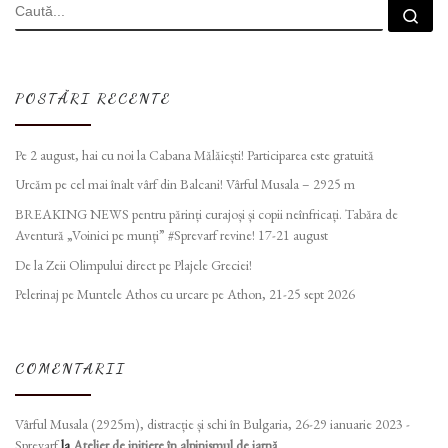
CĂUTARE
Cau
POSTĂRI RECENTE
Pe 2 august, hai cu noi la Cabana Mălăiești! Participarea este gratuită
Urcăm pe cel mai înalt vârf din Balcani! Vârful Musala – 2925 m
BREAKING NEWS pentru părinți curajoși și copii neînfricați. Tabăra de
Aventură „Voinici pe munți” #Sprevarf revine! 17-21 august
De la Zeii Olimpului direct pe Plajele Greciei!
Pelerinaj pe Muntele Athos cu urcare pe Athon, 21-25 sept 2026
COMENTARII
Vârful Musala (2925m), distracție și schi în Bulgaria, 26-29 ianuarie 2023 -
Sprevarf
la
Atelier de initiere în alpinismul de iarnă