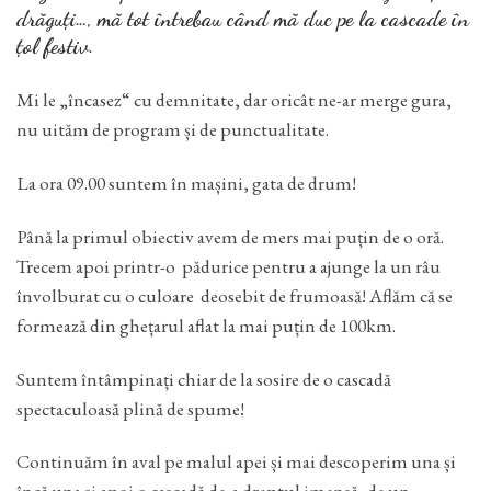
drăguți…, mă tot întrebau când mă duc pe la cascade în
țol festiv.
Mi le „încasez“ cu demnitate, dar oricât ne-ar merge gura,
nu uităm de program și de punctualitate.
La ora 09.00 suntem în mașini, gata de drum!
Până la primul obiectiv avem de mers mai puțin de o oră.
Trecem apoi printr-o pădurice pentru a ajunge la un râu
învolburat cu o culoare deosebit de frumoasă! Aflăm că se
formează din ghețarul aflat la mai puțin de 100km.
Suntem întâmpinați chiar de la sosire de o cascadă
spectaculoasă plină de spume!
Continuăm în aval pe malul apei și mai descoperim una și
încă una și apoi o cascadă de-a dreptul imensă, de un