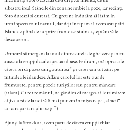
albastru ireal. Stâncile din zonă ne îmbie la poze, iar sedința
foto durează și durează. Cu greu ne îndurăm să lăsăm în
urmă spectacolul naturii, dar deja începem să avem așteptări.
Islanda e plină de surprize frumoase și abia așteptăm să le
descoperim.
Urmează să mergem la unul dintre sutele de gheizere pentru
a asista la erupțiile sale spectaculoase. Pe drum, mă opresc de
câteva ori să pozez caii „puturoși” pe care i-am tot zărit pe
întinderile islandeze. Aflăm că rolul lor este pur de
frumusețe, pentru pozele turiștilor sau pentru mâncare
(salam). Ca tot românul, ne gândim că mergea să le trimitem
câțiva urși de la noi să îi mai punem în mișcare pe „săracii“
cai care par tare plictisiți )
Ajunși la Strokkur, avem parte de câteva erupții chiar