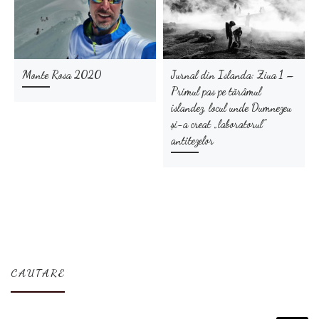
Monte Rosa 2020
Jurnal din Islanda: Ziua 1 –
Primul pas pe tărâmul
islandez, locul unde Dumnezeu
și-a creat „laboratorul”
antitezelor
CAUTARE