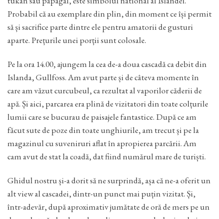
tukan sau papagal, este simbolul national al Islandei.
Probabil că au exemplare din plin, din moment ce își permit
să și sacrifice parte dintre ele pentru amatorii de gusturi
aparte. Prețurile unei porții sunt colosale.
Pe la ora 14.00, ajungem la cea de-a doua cascadă ca debit din
Islanda, Gullfoss. Am avut parte și de câteva momente în
care am văzut curcubeul, ca rezultat al vaporilor căderii de
apă. Și aici, parcarea era plină de vizitatori din toate colțurile
lumii care se bucurau de paisajele fantastice. După ce am
făcut sute de poze din toate unghiurile, am trecut și pe la
magazinul cu suveniruri aflat în apropierea parcării. Am
cam avut de stat la coadă, dat fiind numărul mare de turiști.
Ghidul nostru și-a dorit să ne surprindă, așa că ne-a oferit un
alt view al cascadei, dintr-un punct mai puțin vizitat. Și,
într-adevăr, după aproximativ jumătate de oră de mers pe un