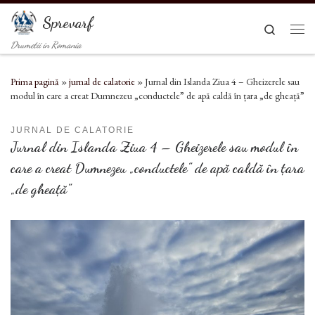
Sari la conținut
Sprevarf
Search
Men
Drumetii in Romania
Prima pagină
»
jurnal de calatorie
»
Jurnal din Islanda Ziua 4 – Gheizerele sau
modul în care a creat Dumnezeu „conductele” de apă caldă în țara „de gheață”
JURNAL DE CALATORIE
Jurnal din Islanda Ziua 4 – Gheizerele sau modul în
care a creat Dumnezeu „conductele” de apă caldă în țara
„de gheață”