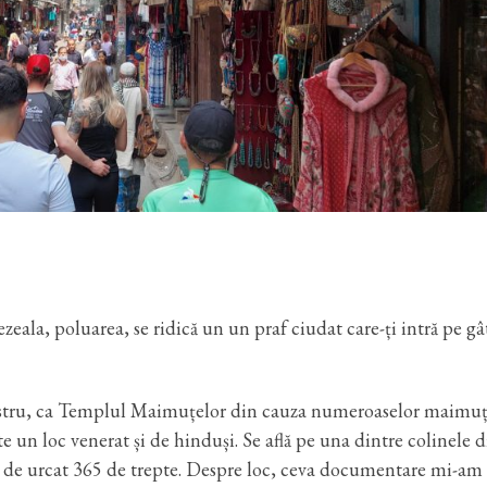
eala, poluarea, se ridică un un praf ciudat care-ți intră pe gât
stru, ca Templul Maimuțelor din cauza numeroaselor maimuț
te un loc venerat și de hinduși. Se află pe una dintre colinele 
 de urcat 365 de trepte. Despre loc, ceva documentare mi-am 