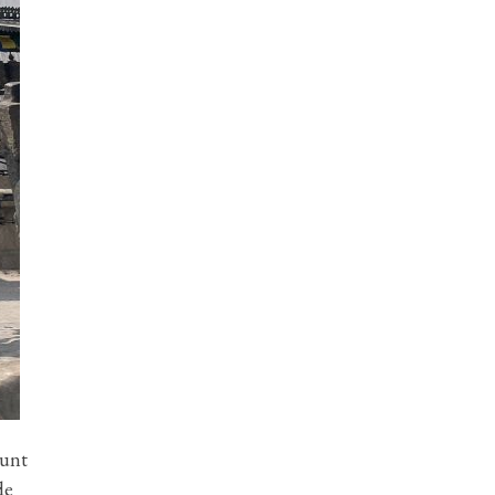
sunt
de