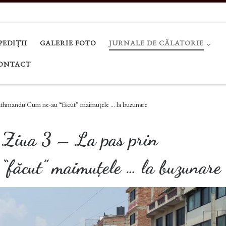
PEDIȚII
GALERIE FOTO
JURNALE DE CĂLATORIE
ONTACT
Kathmandu!Cum ne-au “făcut” maimuțele … la buzunare
 Ziua 3 – La pas prin
făcut” maimuțele … la buzunare