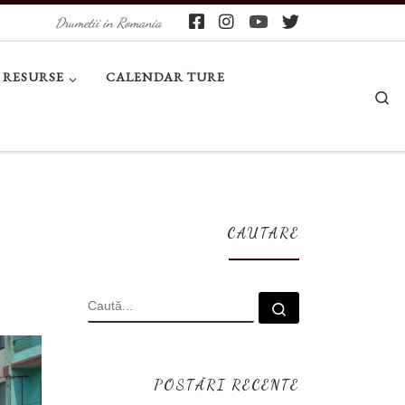
Drumetii in Romania
RESURSE
CALENDAR TURE
Se
CAUTARE
CĂUTARE
Caută...
POSTĂRI RECENTE