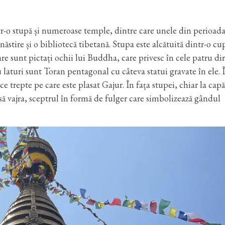
o stupă și numeroase temple, dintre care unele din perioad
ăstire și o bibliotecă tibetană. Stupa este alcătuită dintr-o cu
are sunt pictați ochii lui Buddha, care privesc în cele patru dir
u laturi sunt Toran pentagonal cu câteva statui gravate în ele. 
ce trepte pe care este plasat Gajur. În fața stupei, chiar la cap
nsă vajra, sceptrul în formă de fulger care simbolizează gândul