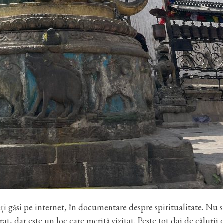
ți găsi pe internet, în documentare despre spiritualitate. Nu 
rat, dar este un loc care merită vizitat. Peste tot dai de căluții 