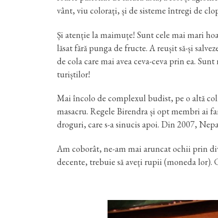
vânt, viu colorați, și de sisteme întregi de clop
Și atenție la maimuțe! Sunt cele mai mari hoa
lăsat fără punga de fructe. A reușit să-și salve
de cola care mai avea ceva-ceva prin ea. Sunt 
turiștilor!
Mai încolo de complexul budist, pe o altă coli
masacru. Regele Birendra și opt membri ai fam
droguri, care s-a sinucis apoi. Din 2007, Nepa
Am coborât, ne-am mai aruncat ochii prin dive
decente, trebuie să aveți rupii (moneda lor). 