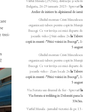
Vârful Musala (2925m), distracție și schi în
Bulgaria, 26-29 ianuarie 2023 - Sprevarf
la
Atelier de initiere în alpinismul de iarnă
Ghidul montan Cristi Minculescu
tare
organizează tabere pentru copii în Munţii
pe
Bucegi. Ce vor învăța cei mici departe de
 trei-
jocurile video | Stiri online 24
la
Tabere
copii in munti -“Pitici voinici in Bucegi”, 1-
5 august
in
Ghidul montan Cristi Minculescu
l!
organizează tabere pentru copii în Munţii
Bucegi. Ce vor învăța cei mici departe de
jocurile video - Ziare locale 24
la
Tabere
copii in munti -“Pitici voinici in Bucegi”, 1-
5 august
Via Ferrata sau drumul de fier - Sprevarf
la
Via ferrata si trekking in Dolomiti pana la
3343m.
Varful Musala - jurnalul victoriei de pe 13 -