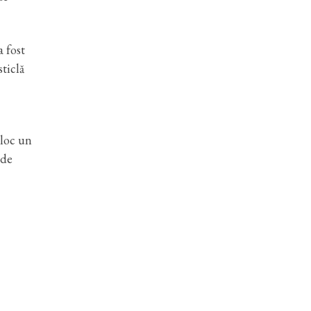
 fost
sticlă
 loc un
 de