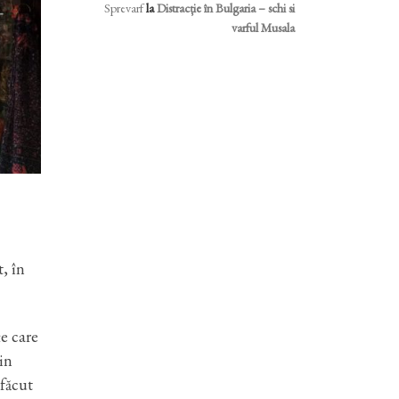
Sprevarf
la
Distracție în Bulgaria – schi si
varful Musala
, în
e care
din
făcut