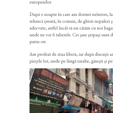
europenilor.
După o noapte în care am dormit neîntors, la
tehnică ținută, în comun, de ghizii nepalezi 
adecvate, astfel încât să nu cărăm cu noi bagaj
unde ne vor fi taberele. Cei șase șerpași sunt 
patru ori.
Am profitat de ziua liberă, iar după discuții
piețele lor, unde pe lângă tarabe, găsești și 