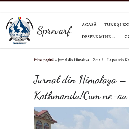
Sari la conținut
ACASĂ
TURE ȘI EX
Sprevarf
DESPRE MINE
C
Prima pagină
»
Jurnal din Himalaya – Ziua 3 – La pas prin 
Jurnal din Himalaya –
Kathmandu!Cum ne-au “