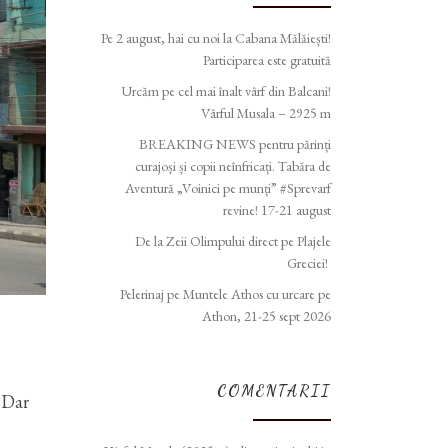
Pe 2 august, hai cu noi la Cabana Mălăiești!
Participarea este gratuită
Urcăm pe cel mai înalt vârf din Balcani!
Vârful Musala – 2925 m
BREAKING NEWS pentru părinți
curajoși și copii neînfricați. Tabăra de
Aventură „Voinici pe munți” #Sprevarf
revine! 17-21 august
De la Zeii Olimpului direct pe Plajele
Greciei!
Pelerinaj pe Muntele Athos cu urcare pe
Athon, 21-25 sept 2026
COMENTARII
 Dar