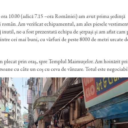
 ora 10.00 (adică 7.15 –ora României) am avut prima ședință
și român. Am verificat echipamentul, am ales piesele vestimen
 inutil, ne-a fost prezentată echipa de șerpași și am aflat cam 
dintre cei mai buni, cu vârfuri de peste 8000 de metri urcate de
 am plecat prin oraș, spre Templul Maimuțelor. Am hoinărit pr
persoane cu câte un coș cu ceva de vânzare. Totul este negociabi