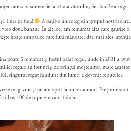
oței care scot sunete fie la bătaia vântului, fie când le atingi.
țe. Fură pe față!
A pățit-o un coleg din grupul nostru care a
ze vreo două banane. În alt loc, am remarcat alta care găurise o 
niște hoațe simpatice care fură mâncare, dar, mai ales, atenția
nă poate fi remarcat și fostul palat regal, unde în 2001 a avut
iliei regale au fost uciși de prințul moștenitor, mare amator
lul, singurul regat hinduist din lume, a devenit republică.
rse magazine și ne-am oprit la un restaurant. Prețurile sunt
Ca idee, 100 de rupii vin cam 1 dolar.