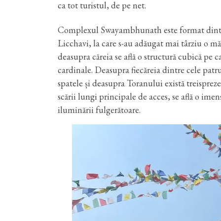
ca tot turistul, de pe net.
Complexul Swayambhunath este format dintr-
Licchavi, la care s-au adăugat mai târziu o măn
deasupra căreia se află o structură cubică pe c
cardinale. Deasupra fiecăreia dintre cele patr
spatele și deasupra Toranului există treispreze
scării lungi principale de acces, se află o ime
iluminării fulgerătoare.