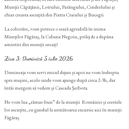
Munții Căpățânii, Lotrului, Parângului, Cindrelului și
chiar creasta ascuțită din Piatra Craiului și Bucegii.
La coborâre, vom petrece o seară agreabilă în inima
Munților Făgăraș, la Cabana Negoiu, prilej de a depăna
amintiri din munții urcați!
Ziua 3: Duminică 5 iulie 2026
Dimineața vom servi micul dejun și apoi ne vom îndrepta
spre mașini, acolo unde vom ajunge după circa 2-3h, dar
întâi mergem să vedem și Cascada Șerbota.
Ne vom lua „rămas-bun” de la munții României și crestele
lor ascuțite, cu gandul la următoarea excursie aici în munții
Făgăraș.