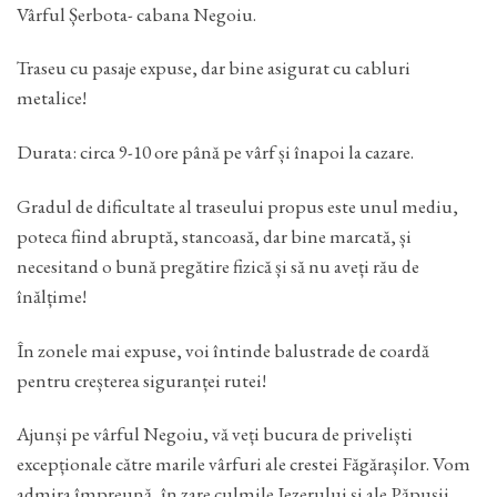
Vârful Șerbota- cabana Negoiu.
Traseu cu pasaje expuse, dar bine asigurat cu cabluri
metalice!
Durata: circa 9-10 ore până pe vârf și înapoi la cazare.
Gradul de dificultate al traseului propus este unul mediu,
poteca fiind abruptă, stancoasă, dar bine marcată, și
necesitand o bună pregătire fizică și să nu aveți rău de
înălțime!
În zonele mai expuse, voi întinde balustrade de coardă
pentru creșterea siguranței rutei!
Ajunși pe vârful Negoiu, vă veți bucura de priveliști
excepționale către marile vârfuri ale crestei Făgărașilor. Vom
admira împreună, în zare culmile Iezerului și ale Păpușii,