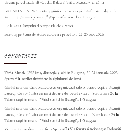
Urcăm pe cel mai înalt vârf din Balcani! Vârful Musala – 2925 m
BREAKING NEWS pentru părinți curajoși și copii neînfricați. Tabăra de
Aventură „Voinici pe munți” #Sprevarf revine! 17-21 august
De la Zeii Olimpului direct pe Plajele Greciei!
Pelerinaj pe Muntele Athos cu urcare pe Athon, 21-25 sept 2026
COMENTARII
Vârful Musala (2925m), distracție și schi în Bulgaria, 26-29 ianuarie 2023 -
Sprevarf
la
Atelier de initiere în alpinismul de iarnă
Ghidul montan Cristi Minculescu organizează tabere pentru copii în Munţii
Bucegi. Ce vor învăța cei mici departe de jocurile video | Stiri online 24
la
Tabere copii in munti -“Pitici voinici in Bucegi”, 1-5 august
Ghidul montan Cristi Minculescu organizează tabere pentru copii în Munţii
Bucegi. Ce vor învăța cei mici departe de jocurile video - Ziare locale 24
la
Tabere copii in munti -“Pitici voinici in Bucegi”, 1-5 august
Via Ferrata sau drumul de fier - Sprevarf
la
Via ferrata si trekking in Dolomiti