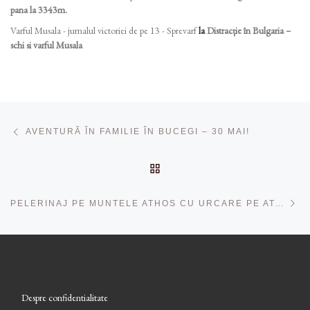
pana la 3343m.
Varful Musala - jurnalul victoriei de pe 13 - Sprevarf
la
Distracție în Bulgaria –
schi si varful Musala
Navigare în articole
Articolul anterior
AVENTURĂ ÎN FAMILIE ÎN BUCEGI – 30 MAI!
ÎNAPOI LA LISTA CU ART
Ar
PELERINAJ PE MUNTELE ATHOS CU URCARE PE ATHON, 21-25 SEPT 2026
Despre confidentialitate