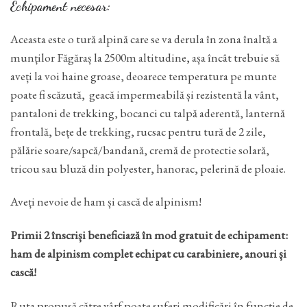
Echipament necesar:
Aceasta este o tură alpină care se va derula în zona înaltă a
munților Făgăraș la 2500m altitudine, așa încât trebuie să
aveți la voi haine groase, deoarece temperatura pe munte
poate fi scăzută, geacă impermeabilă și rezistentă la vânt,
pantaloni de trekking, bocanci cu talpă aderentă, lanternă
frontală, bețe de trekking, rucsac pentru tură de 2 zile,
pălărie soare/sapcă/bandană, cremă de protectie solară,
tricou sau bluză din polyester, hanorac, pelerină de ploaie.
Aveți nevoie de ham și cască de alpinism!
Primii 2 înscriși beneficiază în mod gratuit de echipament:
ham de alpinism complet echipat cu carabiniere, anouri și
cască!
Ruta propusă către vârf poate suferi modificări în funcție de