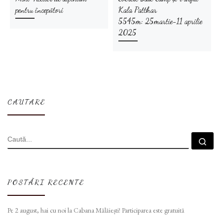
pentru începători
Kala Patthar
5545m: 25martie-11 aprilie
2025
CAUTARE
CĂUTARE
Cau
POSTĂRI RECENTE
Pe 2 august, hai cu noi la Cabana Mălăiești! Participarea este gratuită