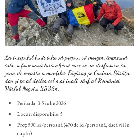
La începutul lunii iulie vă propun să mergem împreună
într-o frumoasă tură alpină care se va desfasura în
zona de creastă a munților Făgăraș pe Custura Sărății
dar și pe al doilea cel mai înalt vârf al României,
Vârful Negoiu, 2535m.
Perioada: 3-5 iulie 2026
Locuri disponibile: 5.
Preț: 500 lei/persoană (470 de lei/persoană, dacă vii în
cuplu)