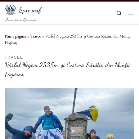
Sari la conținut
Sprevarf
Search
Men
Drumetii in Romania
Prima pagină
»
Trasee
»
Vârful Negoiu 2535m și Custura Sărății, din Munții
Făgăraș
TRASEE
Vârful Negoiu 2535m și Custura Sărății, din Munții
Făgăraș