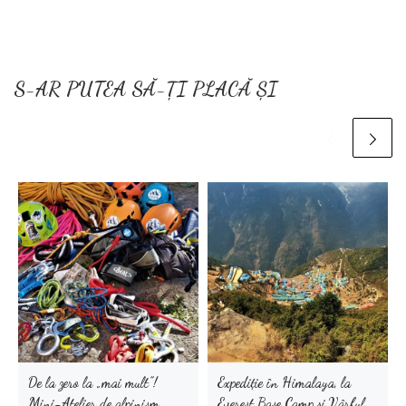
S-AR PUTEA SĂ-ȚI PLACĂ ȘI
De la zero la „mai mult”!
Expediție în Himalaya, la
Mini-Atelier de alpinism
Everest Base Camp și Vârful