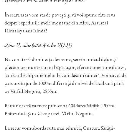
să urcăm circa 5-600m diferență de nivel.
În seara asta vom sta de povești și vă voi spune câte ceva
despre expedițiile mele montane din Alpi, Ararat si
Himalaya sau Islnda!
Ziua 2: sâmbătă 4 iulie 2026
Ne vom trezi dimineața devreme, servim micul dejun și
plecăm pe munte cu un bagaj ușor, aferent unei ture de o zi,
iar restul echipamentelor le vom lăsa în cameră. Vom avea de
parcurs în jur de 1000m diferență de nivel de la cabană până
pe Vârful Negoiu, 2535m.
Ruta noastră va trece prin zona Căldarea Sărății- Piatra
Prânzului- Șaua Cleopatrei- Vârful Negoiu.
La retur vom aborda ruta mai tehnică, Custura Sărății-