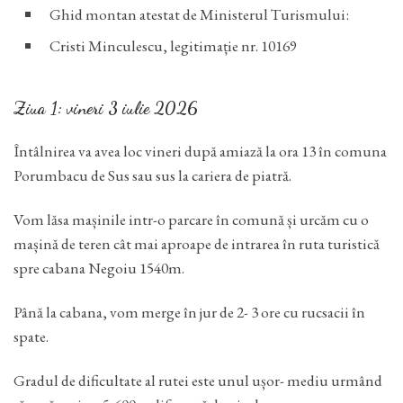
Ghid montan atestat de Ministerul Turismului:
Cristi Minculescu, legitimație nr. 10169
Ziua 1: vineri 3 iulie 2026
Întâlnirea va avea loc vineri după amiază la ora 13 în comuna
Porumbacu de Sus sau sus la cariera de piatră.
Vom lăsa mașinile intr-o parcare în comună și urcăm cu o
mașină de teren cât mai aproape de intrarea în ruta turistică
spre cabana Negoiu 1540m.
Până la cabana, vom merge în jur de 2- 3 ore cu rucsacii în
spate.
Gradul de dificultate al rutei este unul ușor- mediu urmând