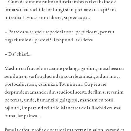
– Cum de sunt musulmanii astia imbracati cu haine de
firma sau cu rochiile lor lungi si in picioare au slapi? ma
intreaba Liviu si-ntr-o doara, si preocupat.
– Poate ca sa se spele repede si usor, pe picioare, pentru
rugaciunile de peste zi? ii raspund, asisderea.
– Da’ chiar!…
Maslini cu fructele necoapte pe langa garduri, moscheea cu
semiluna-n varf stralucind in soarele amiezii, ziduri mov,
portocalii, rosii, caramizii. Tot nimeni. Cu greu ne
desprindem amandoi din studioul acesta de film si revenim
pe terasa, unde, flamanzi si galagiosi, mancam cu totii
tajinuri, impartind felurile. Mancarea de la Rachid era mai
buna, iar painea…
Pana la cafea, profit de ocazie si ma retrag in salon, vazand ca