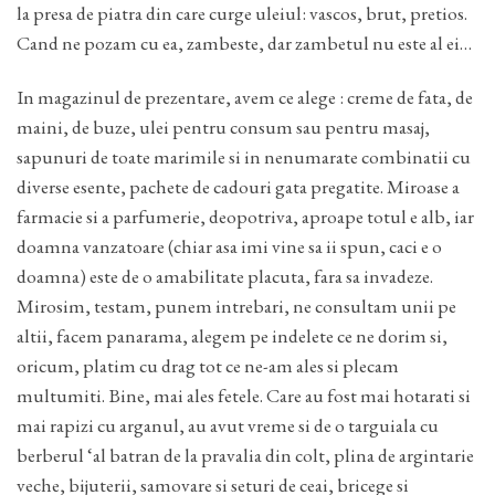
la presa de piatra din care curge uleiul: vascos, brut, pretios.
Cand ne pozam cu ea, zambeste, dar zambetul nu este al ei…
In magazinul de prezentare, avem ce alege : creme de fata, de
maini, de buze, ulei pentru consum sau pentru masaj,
sapunuri de toate marimile si in nenumarate combinatii cu
diverse esente, pachete de cadouri gata pregatite. Miroase a
farmacie si a parfumerie, deopotriva, aproape totul e alb, iar
doamna vanzatoare (chiar asa imi vine sa ii spun, caci e o
doamna) este de o amabilitate placuta, fara sa invadeze.
Mirosim, testam, punem intrebari, ne consultam unii pe
altii, facem panarama, alegem pe indelete ce ne dorim si,
oricum, platim cu drag tot ce ne-am ales si plecam
multumiti. Bine, mai ales fetele. Care au fost mai hotarati si
mai rapizi cu arganul, au avut vreme si de o targuiala cu
berberul ‘al batran de la pravalia din colt, plina de argintarie
veche, bijuterii, samovare si seturi de ceai, bricege si