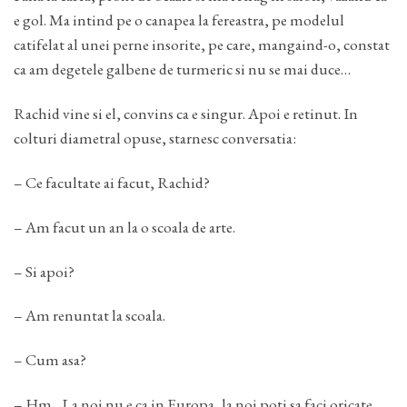
e gol. Ma intind pe o canapea la fereastra, pe modelul
catifelat al unei perne insorite, pe care, mangaind-o, constat
ca am degetele galbene de turmeric si nu se mai duce…
Rachid vine si el, convins ca e singur. Apoi e retinut. In
colturi diametral opuse, starnesc conversatia:
– Ce facultate ai facut, Rachid?
– Am facut un an la o scoala de arte.
– Si apoi?
– Am renuntat la scoala.
– Cum asa?
– Hm…La noi nu e ca in Europa, la noi poti sa faci oricate