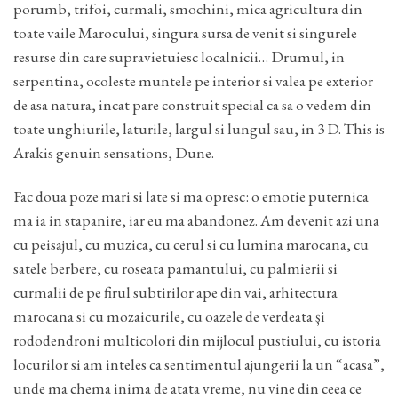
porumb, trifoi, curmali, smochini, mica agricultura din
toate vaile Marocului, singura sursa de venit si singurele
resurse din care supravietuiesc localnicii… Drumul, in
serpentina, ocoleste muntele pe interior si valea pe exterior
de asa natura, incat pare construit special ca sa o vedem din
toate unghiurile, laturile, largul si lungul sau, in 3 D. This is
Arakis genuin sensations, Dune.
Fac doua poze mari si late si ma opresc: o emotie puternica
ma ia in stapanire, iar eu ma abandonez. Am devenit azi una
cu peisajul, cu muzica, cu cerul si cu lumina marocana, cu
satele berbere, cu roseata pamantului, cu palmierii si
curmalii de pe firul subtirilor ape din vai, arhitectura
marocana si cu mozaicurile, cu oazele de verdeata și
rododendroni multicolori din mijlocul pustiului, cu istoria
locurilor si am inteles ca sentimentul ajungerii la un “acasa”,
unde ma chema inima de atata vreme, nu vine din ceea ce