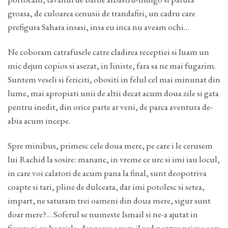
groasa, de culoarea cenusii de trandafiri, un cadru care
prefigura Sahara insasi, insa eu inca nu aveam ochi…
Ne coboram catrafusele catre cladirea receptiei si luam un
mic dejun copios si asezat, in liniste, fara sa ne mai fugarim.
Suntem veseli si fericiti, obositi in felul cel mai minunat din
lume, mai apropiati unii de altii decat acum doua zile si gata
pentru inedit, din orice parte ar veni, de parca aventura de-
abia acum incepe.
Spre minibus, primesc cele doua mere, pe care i le cerusem
lui Rachid la sosire: mananc, in vreme ce urc si imi iau locul,
in care voi calatori de acum pana la final, sunt deopotriva
coapte si tari, pline de dulceata, dar imi potolesc si setea,
impart, ne saturam trei oameni din doua mere, sigur sunt
doar mere?… Soferul se numeste Ismail si ne-a ajutat in
fiecare zi cu bagajele, dar parca acum il vad pentru prima oara