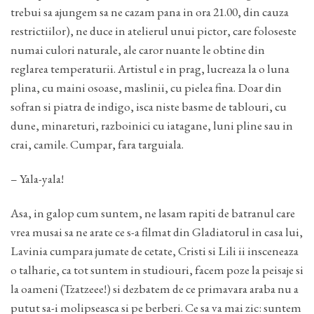
trebui sa ajungem sa ne cazam pana in ora 21.00, din cauza
restrictiilor), ne duce in atelierul unui pictor, care foloseste
numai culori naturale, ale caror nuante le obtine din
reglarea temperaturii. Artistul e in prag, lucreaza la o luna
plina, cu maini osoase, maslinii, cu pielea fina. Doar din
sofran si piatra de indigo, isca niste basme de tablouri, cu
dune, minareturi, razboinici cu iatagane, luni pline sau in
crai, camile. Cumpar, fara targuiala.
– Yala-yala!
Asa, in galop cum suntem, ne lasam rapiti de batranul care
vrea musai sa ne arate ce s-a filmat din Gladiatorul in casa lui,
Lavinia cumpara jumate de cetate, Cristi si Lili ii insceneaza
o talharie, ca tot suntem in studiouri, facem poze la peisaje si
la oameni (Tzatzeee!) si dezbatem de ce primavara araba nu a
putut sa-i molipseasca si pe berberi. Ce sa va mai zic: suntem