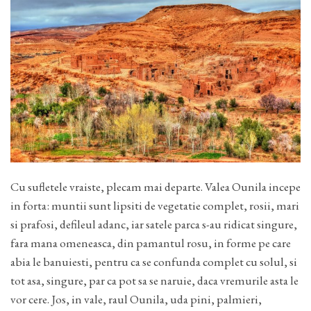
Cu sufletele vraiste, plecam mai departe. Valea Ounila incepe
in forta: muntii sunt lipsiti de vegetatie complet, rosii, mari
si prafosi, defileul adanc, iar satele parca s-au ridicat singure,
fara mana omeneasca, din pamantul rosu, in forme pe care
abia le banuiesti, pentru ca se confunda complet cu solul, si
tot asa, singure, par ca pot sa se naruie, daca vremurile asta le
vor cere. Jos, in vale, raul Ounila, uda pini, palmieri,