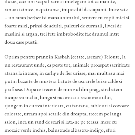
iluzie, caci imi scapa fixarii si intelegerii tot ca inainte,
raman tainice, nepatrunse, imposibil de stapanit. Intre sate
– un taran berber isi mana animalul, scutere cu copii mici si
foarte mici, prinsi de adulti, palcuri de curmali, livezi de
maslini si argan, trei fete imbrobodite fac drumul intre
doua case pustii.
Oprim pentru pranz in Kasbah (cetate, asezare) Teloute, la
un restaurant unde, ca peste tot, animale proaspat sacrificate
atarna la intrare, in carlige de fier uriase, mai mult sau mai
putin bazaite de muste si batute de usoarele brize calde si
prafoase. Dupa ce trecem de mirosul din prag, strabatem
incaperea inalta, lunga si racoroasa a restaurantului,
ajungem in curtea interioara, cu fantana, tablouri si covoare
colorate, urcam apoi scarile din dreapta, trecem pe langa
salon, inca un rand de scari si iata-ne pe terasa: mese cu
mozaic verde inchis, balustrade albastru-indigo, sfori