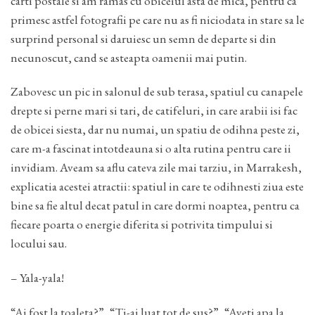
carti postale si am ramas cu obiceiul asta de mica, pentru ca
primesc astfel fotografii pe care nu as fi niciodata in stare sa le
surprind personal si daruiesc un semn de departe si din
necunoscut, cand se asteapta oamenii mai putin.
Zabovesc un pic in salonul de sub terasa, spatiul cu canapele
drepte si perne mari si tari, de catifeluri, in care arabii isi fac
de obicei siesta, dar nu numai, un spatiu de odihna peste zi,
care m-a fascinat intotdeauna si o alta rutina pentru care ii
invidiam. Aveam sa aflu cateva zile mai tarziu, in Marrakesh,
explicatia acestei atractii: spatiul in care te odihnesti ziua este
bine sa fie altul decat patul in care dormi noaptea, pentru ca
fiecare poarta o energie diferita si potrivita timpului si
locului sau.
– Yala-yala!
“Ai fost la toaleta?”, “Ti-ai luat tot de sus?”, “Aveti apa la