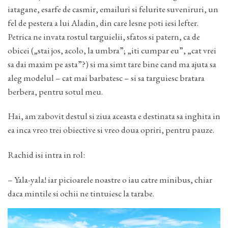
iatagane, esarfe de casmir, emailuri si felurite suveniruri, un
fel de pestera a lui Aladin, din care lesne poti iesi lefter.
Petrica ne invata rostul targuielii, sfatos si patern, ca de
obicei („stai jos, acolo, la umbra”; „iti cumpar eu”, „cat vrei
sa dai maxim pe asta”?) si ma simt tare bine cand ma ajuta sa
aleg modelul – cat mai barbatesc – si sa targuiesc bratara
berbera, pentru sotul meu.
Hai, am zabovit destul si ziua aceasta e destinata sa inghita in
ea inca vreo trei obiective si vreo doua opriri, pentru pauze.
Rachid isi intra in rol:
– Yala-yala! iar picioarele noastre o iau catre minibus, chiar
daca mintile si ochii ne tintuiesc la tarabe.