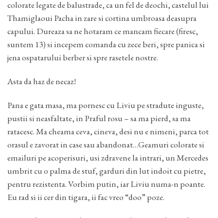
colorate legate de balustrade, ca un fel de deochi, castelul lui
Thamiglaoui Pacha in zare si cortina umbroasa deasupra
capului. Dureaza sa ne hotaram ce mancam fiecare (firesc,
suntem 13) si incepem comanda cu zece beri, spre panica si
jena ospatarului berber si spre rasetele nostre.
Asta da haz de necaz!
Pana e gata masa, ma pornesc cu Liviu pe stradute inguste,
pustii si neasfaltate, in Praful rosu – sa ma pierd, sa ma
ratacesc. Ma cheama ceva, cineva, desi nu e nimeni, parca tot
orasul e zavorat in case sau abandonat…Geamuri colorate si
emailuri pe acoperisuri, usi zdravene la intrari, un Mercedes
umbrit cu o palma de stuf, garduri din lut indoit cu pietre,
pentru rezistenta. Vorbim putin, iar Liviu numa-n poante.
Eu rad si ii cer din tigara, ii fac vreo “doo” poze.