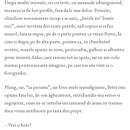
Dupa multe minute, ies cu totii, cu sarsanale zdranganind,
incearca sa fie law profile, fara da le iasa deloc. Pornim,
clinchete nenumarate incep a se auzi, „berile tre’ baute
reci”, sunt invitata din toate partile, rad copios si refuz
usurel, fara sa supar, pe de o parte pentru ca vreau Porto, la
cina si dupa; pe de alta parte, pentru ca, in clinchetul
nostru, soarele apune in rosu, portocaliu, galben si albastru
peste muntii Atlas, care raman tot in spate, iar eu am ochi
numai pentru aceasta imagine, pe care nu am vrut sa o
fotografiez…
Plang, iar, “ca proasta”, iar fetei mele transfigurate, Petre imi
opune fata lui, de om aghezmuit, intrebandu-ma serios si
ingrijorat, cum m-ar intreba un camarad de arme in transee
daca vreau antibiotic pe rana din piept:
– Vrei o bere?