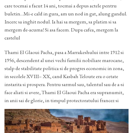
care tocmai a facut 14 ani, tocmai a depus actele pentru
buletin…Mi-e cald in gura, am un nod in gat, alung gandul.
Incerc sa inghit nodul. Ia hai sa mergem, sa platim si sa
mergem de-acuma! Si asa facem. Dupa cafea, mergem la
castelul
Thami El Glaoui Pacha, pasa a Marrakeshului intre 1912 si
1956, descendent al unei vechi familii nobiliare marocane,
stalp de stabilitate politica si de progres economic in zona,
in secolele XVIII– XX, cand Kasbah Teloute era o cetate
instarita si prospera. Pentru sarmul sau, talentul sau de a-si
face aliati si avere, Thami El Glaoui Pacha era supranumit,
in anii sai de glorie, in timpul protectoratului francez si