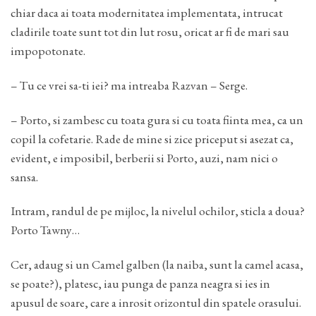
chiar daca ai toata modernitatea implementata, intrucat
cladirile toate sunt tot din lut rosu, oricat ar fi de mari sau
impopotonate.
– Tu ce vrei sa-ti iei? ma intreaba Razvan – Serge.
– Porto, si zambesc cu toata gura si cu toata fiinta mea, ca un
copil la cofetarie. Rade de mine si zice priceput si asezat ca,
evident, e imposibil, berberii si Porto, auzi, nam nici o
sansa.
Intram, randul de pe mijloc, la nivelul ochilor, sticla a doua?
Porto Tawny…
Cer, adaug si un Camel galben (la naiba, sunt la camel acasa,
se poate?), platesc, iau punga de panza neagra si ies in
apusul de soare, care a inrosit orizontul din spatele orasului.