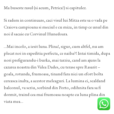
Ma buseste rasul (si acum, Petrica!) si capitulez.
Si radem in continuare, caci visul lui Mitza este sa o vada pe
Craiova campioana si meciul e cu miza, in timp ce unul din
noi il sacaie cu Corvinul Hunedoara.
…Mai incolo, a iesit luna. Plina!, sigur, cum altfel, nu am
plecat noi in expeditia perfecta, ce naiba?! Intai timida, dupa
nori prefigurandu-i burka, mai tarziu, cand am ajuns la
cazarea noastra din Valea Dades, cu terase spre Rasarit –
goala, rotunda, frumoasa, tinand fara nici un efort bolta
cereasca inalta, a acestor meleaguri. La lumina ei, scaldand
balconul, va scriu, sorbind din Porto, odihnita fara sa fi
dormit, traind cea mai frumoasa noapte cu luna plina din
viata mea…