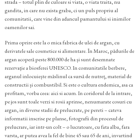
strada – totul plin de culoare si viata, o viata traita, nu
gandita, in care nu exista graba, ci un puls propriu al
comunitatii, care vine din adancul pamantului si inimilor
oamenilor sai.
Prima oprire este la o mica fabrica de ulei de argan, cu
derivatele sale cosmetice si alimentare. În Maroc, pădurile de
argan acoperă peste 800.000 de ha și sunt desemnate
rezervație a biosferei UNESCO. In comunitatile berbere,
arganul inlocuiește măslinul ca sursă de nutreț, material de
constructii și combustibil. Si este o cultura endemica, asa ca
profitam, vorba ceea: aici si acum. In coridorul de la intrare,
pe jos sunt toale verzi si rosii aprinse, nenumarate cosuri cu
argan, in diverse stadii de prelucrate, pe pereti – cateva
informatii inscrise pe planse, fotografii din procesul de
prelucrare, iar intr-un colt – o lucratoare, cu fata alba, fara
varsta, ar putea avea la fel de bine 45 sau 65 de ani, invartind