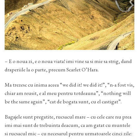
– E o noua zi, e o noua viata! imi vine sa si mie sa strig, dand
draperiile la o parte, precum Scarlet O’Hara.
Ma trezesc cu inima aceea “we did it! we did it!”, “n-a fost vis,
chiar am reusit, e al meu pentru totdeauna”, “nothing will
be the same again”, “cat de bogata sunt, cu el castigat”.
Bagajele sunt pregatite, rucsacul mare – cu cele care nu prea
imi mai sunt de trebuinta deacum, ca am gatat cu muntele
si rucsacul mic – cu necesarul pentru urmatoarele cinci zile: