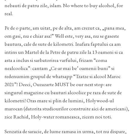
nebauti de patru zile, islam. No where to buy alcohol, for
real.
Pe de o parte, am uitat, pe de alta, am crezut ca, „pana mea,
om gasi, nu e chiar asa!” Well este, very asa, nu se gaseste
bautura, cale de sute de kilometri. Inafara faptului ca am
intins un Martel de la Petre de patru zile la 13 oameni si ca
asta a inclus si sarbatorirea varfului, frizam “coma
nealcoolica”: cantam „Ce-ar mai be’ oamenii buni” si
redenumim grupul de whatsapp “Tzatze si alcool Maroc
2021”! Deeci, Ouzazarte MUST be our next stop: are
singurul magazine cu bauturi alcoolice pe raza de sute de
kilometri! Oras mare si plin de lumini, Holywood-ul
marocan (datorita studiourilor construite aici de americani),
zice Rachid, Holy-water romaneasca, zicem noi toti.
Senzatia de saracie, de lume ramasa in urma, tot nu dispare,