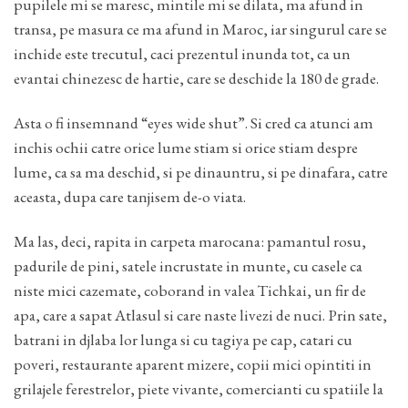
pupilele mi se maresc, mintile mi se dilata, ma afund in
transa, pe masura ce ma afund in Maroc, iar singurul care se
inchide este trecutul, caci prezentul inunda tot, ca un
evantai chinezesc de hartie, care se deschide la 180 de grade.
Asta o fi insemnand “eyes wide shut”. Si cred ca atunci am
inchis ochii catre orice lume stiam si orice stiam despre
lume, ca sa ma deschid, si pe dinauntru, si pe dinafara, catre
aceasta, dupa care tanjisem de-o viata.
Ma las, deci, rapita in carpeta marocana: pamantul rosu,
padurile de pini, satele incrustate in munte, cu casele ca
niste mici cazemate, coborand in valea Tichkai, un fir de
apa, care a sapat Atlasul si care naste livezi de nuci. Prin sate,
batrani in djlaba lor lunga si cu tagiya pe cap, catari cu
poveri, restaurante aparent mizere, copii mici opintiti in
grilajele ferestrelor, piete vivante, comercianti cu spatiile la