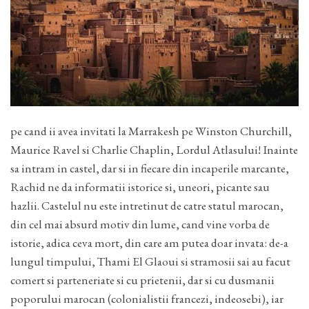
pe cand ii avea invitati la Marrakesh pe Winston Churchill,
Maurice Ravel si Charlie Chaplin, Lordul Atlasului! Inainte
sa intram in castel, dar si in fiecare din incaperile marcante,
Rachid ne da informatii istorice si, uneori, picante sau
hazlii. Castelul nu este intretinut de catre statul marocan,
din cel mai absurd motiv din lume, cand vine vorba de
istorie, adica ceva mort, din care am putea doar invata: de-a
lungul timpului, Thami El Glaoui si stramosii sai au facut
comert si parteneriate si cu prietenii, dar si cu dusmanii
poporului marocan (colonialistii francezi, indeosebi), iar