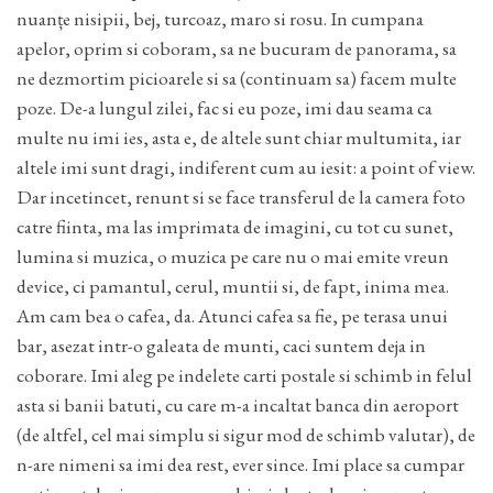
nuanțe nisipii, bej, turcoaz, maro si rosu. In cumpana
apelor, oprim si coboram, sa ne bucuram de panorama, sa
ne dezmortim picioarele si sa (continuam sa) facem multe
poze. De-a lungul zilei, fac si eu poze, imi dau seama ca
multe nu imi ies, asta e, de altele sunt chiar multumita, iar
altele imi sunt dragi, indiferent cum au iesit: a point of view.
Dar incetincet, renunt si se face transferul de la camera foto
catre fiinta, ma las imprimata de imagini, cu tot cu sunet,
lumina si muzica, o muzica pe care nu o mai emite vreun
device, ci pamantul, cerul, muntii si, de fapt, inima mea.
Am cam bea o cafea, da. Atunci cafea sa fie, pe terasa unui
bar, asezat intr-o galeata de munti, caci suntem deja in
coborare. Imi aleg pe indelete carti postale si schimb in felul
asta si banii batuti, cu care m-a incaltat banca din aeroport
(de altfel, cel mai simplu si sigur mod de schimb valutar), de
n-are nimeni sa imi dea rest, ever since. Imi place sa cumpar