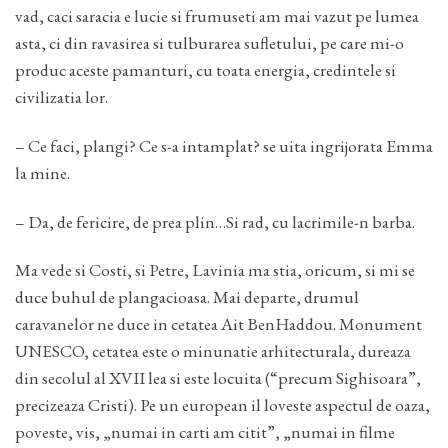
vad, caci saracia e lucie si frumuseti am mai vazut pe lumea
asta, ci din ravasirea si tulburarea sufletului, pe care mi-o
produc aceste pamanturi, cu toata energia, credintele si
civilizatia lor.
– Ce faci, plangi? Ce s-a intamplat? se uita ingrijorata Emma
la mine.
– Da, de fericire, de prea plin…Si rad, cu lacrimile-n barba.
Ma vede si Costi, si Petre, Lavinia ma stia, oricum, si mi se
duce buhul de plangacioasa. Mai departe, drumul
caravanelor ne duce in cetatea Ait BenHaddou. Monument
UNESCO, cetatea este o minunatie arhitecturala, dureaza
din secolul al XVII lea si este locuita (“precum Sighisoara”,
precizeaza Cristi). Pe un european il loveste aspectul de oaza,
poveste, vis, „numai in carti am citit”, „numai in filme