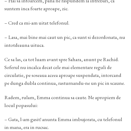
– Hai sa intoarcem, pana ne raspundem la intrebari, ca
suntem inca foarte aproape, zic.
– Cred ca mi-am uitat telefonul.
– Lasa, mai bine mai caut un pic, ca sunt si dezordonata, nu
intotdeauna uituca.
Ce sa las, ca tot luam avant spre Sahara, anunt pe Rachid.
Soferul nu incalca decat cele mai elementare reguli de
circulatie, pe soseaua aceea aproape suspendata, intorcand
pe dunga dubla continua, rasturnandu-ne un pic in scaune.
Radem, rulam, Emma continua sa caute. Ne apropiem de
locul popasului:
– Gata, l-am gasit! anunta Emma imbujorata, cu telefonul
in mana, era in rucsac.