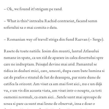
– Ok, we found it! strigam pe rand.
– What is this? intreaba Rachid contrariat, facand semn
soferului sa o mai comita o data.
– Romanian way of travel! striga din fund Razvan (– Serge).
Rasete de toate natiile. Iesim din munti, lantul Atlasului
ramane in spate, ca un zid de aparare in calea desertului spre
care ne indreptam. Peisajul devine mai arid. Pamantul se
ridica in dealuri mici, care, uneori, dupa cum bate lumina si
cat de prafos e stratul de lut de deasupra, par niste dune de
catifea la orizont. Am visat ca am mai fost aici ; nu e un déjà
vu, e un vis din aceasta viata, am visat intr-o noapte, ca toti
oamenii normali, ca eram aici….Satele sunt mai aproape de
sosea si pare ca sunt mai lesne de observat, insa e doar o