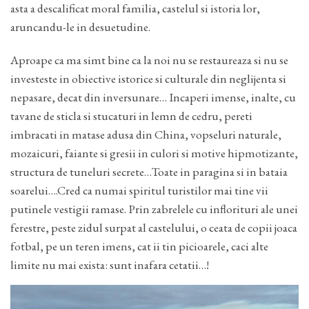
asta a descalificat moral familia, castelul si istoria lor,
aruncandu-le in desuetudine.
Aproape ca ma simt bine ca la noi nu se restaureaza si nu se
investeste in obiective istorice si culturale din neglijenta si
nepasare, decat din inversunare… Incaperi imense, inalte, cu
tavane de sticla si stucaturi in lemn de cedru, pereti
imbracati in matase adusa din China, vopseluri naturale,
mozaicuri, faiante si gresii in culori si motive hipmotizante,
structura de tuneluri secrete…Toate in paragina si in bataia
soarelui….Cred ca numai spiritul turistilor mai tine vii
putinele vestigii ramase. Prin zabrelele cu inflorituri ale unei
ferestre, peste zidul surpat al castelului, o ceata de copii joaca
fotbal, pe un teren imens, cat ii tin picioarele, caci alte
limite nu mai exista: sunt inafara cetatii…!