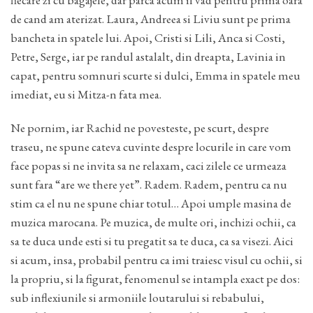
de cand am aterizat. Laura, Andreea si Liviu sunt pe prima
bancheta in spatele lui. Apoi, Cristi si Lili, Anca si Costi,
Petre, Serge, iar pe randul astalalt, din dreapta, Lavinia in
capat, pentru somnuri scurte si dulci, Emma in spatele meu
imediat, eu si Mitza-n fata mea.
Ne pornim, iar Rachid ne povesteste, pe scurt, despre
traseu, ne spune cateva cuvinte despre locurile in care vom
face popas si ne invita sa ne relaxam, caci zilele ce urmeaza
sunt fara “are we there yet”. Radem. Radem, pentru ca nu
stim ca el nu ne spune chiar totul… Apoi umple masina de
muzica marocana. Pe muzica, de multe ori, inchizi ochii, ca
sa te duca unde esti si tu pregatit sa te duca, ca sa visezi. Aici
si acum, insa, probabil pentru ca imi traiesc visul cu ochii, si
la propriu, si la figurat, fenomenul se intampla exact pe dos:
sub inflexiunile si armoniile loutarului si rebabului,