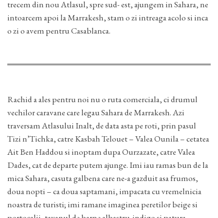
trecem din nou Atlasul, spre sud- est, ajungem in Sahara, ne
intoarcem apoi la Marrakesh, stam o zi intreaga acolo si inca
o zi o avem pentru Casablanca.
Rachid a ales pentru noi nu o ruta comerciala, ci drumul
vechilor caravane care legau Sahara de Marrakesh. Azi
traversam Atlasului Inalt, de data asta pe roti, prin pasul
Tizi n’Tichka, catre Kasbah Telouet – Valea Ounila – cetatea
Ait Ben Haddou si inoptam dupa Ourzazate, catre Valea
Dades, cat de departe putem ajunge. Imi iau ramas bun de la
mica Sahara, casuta galbena care ne-a gazduit asa frumos,
doua nopti – ca doua saptamani, impacata cu vremelnicia
noastra de turisti; imi ramane imaginea peretilor beige si
portocalii, tavanul de barne albastru-indigo si patura