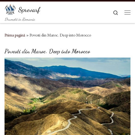
Sari la conținut
Sprevarf
Search
Men
Drumetii in Romania
Prima pagină
»
Povesti din Maroc. Deep into Morocco
Povesti din Maroc. Deep into Morocco