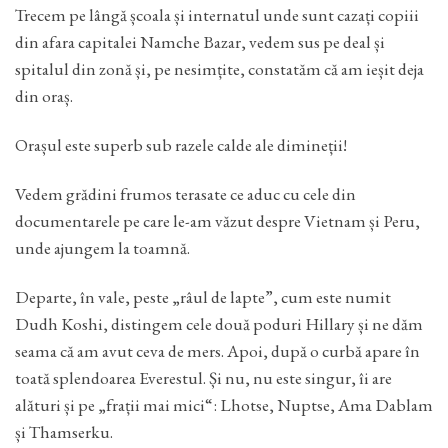
Trecem pe lângă școala și internatul unde sunt cazați copiii
din afara capitalei Namche Bazar, vedem sus pe deal și
spitalul din zonă și, pe nesimțite, constatăm că am ieșit deja
din oraș.
Orașul este superb sub razele calde ale dimineții!
Vedem grădini frumos terasate ce aduc cu cele din
documentarele pe care le-am văzut despre Vietnam și Peru,
unde ajungem la toamnă.
Departe, în vale, peste „râul de lapte”, cum este numit
Dudh Koshi, distingem cele două poduri Hillary și ne dăm
seama că am avut ceva de mers. Apoi, după o curbă apare în
toată splendoarea Everestul. Și nu, nu este singur, îi are
alături și pe „frații mai mici“: Lhotse, Nuptse, Ama Dablam
și Thamserku.