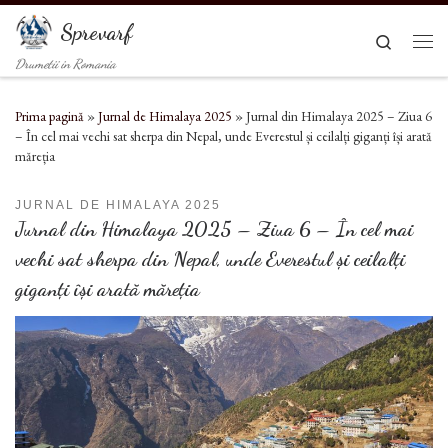
Sari la conținut
Sprevarf
Search
Men
Drumetii in Romania
Prima pagină
»
Jurnal de Himalaya 2025
»
Jurnal din Himalaya 2025 – Ziua 6
– În cel mai vechi sat sherpa din Nepal, unde Everestul și ceilalți giganți își arată
măreția
JURNAL DE HIMALAYA 2025
Jurnal din Himalaya 2025 – Ziua 6 – În cel mai
vechi sat sherpa din Nepal, unde Everestul și ceilalți
giganți își arată măreția