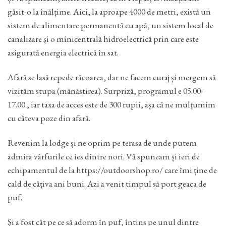
găsit-o la înălțime. Aici, la aproape 4000 de metri, există un
sistem de alimentare permanentă cu apă, un sistem local de
canalizare și o minicentrală hidroelectrică prin care este
asigurată energia electrică în sat.
Afară se lasă repede răcoarea, dar ne facem curaj și mergem să
vizităm stupa (mănăstirea). Surpriză, programul e 05.00-
17.00 , iar taxa de acces este de 300 rupii, așa că ne mulțumim
cu câteva poze din afară.
Revenim la lodge și ne oprim pe terasa de unde putem
admira vârfurile ce ies dintre nori. Vă spuneam și ieri de
echipamentul de la https://outdoorshop.ro/ care îmi ține de
cald de câțiva ani buni. Azi a venit timpul să port geaca de
puf.
Și a fost cât pe ce să adorm în puf, întins pe unul dintre