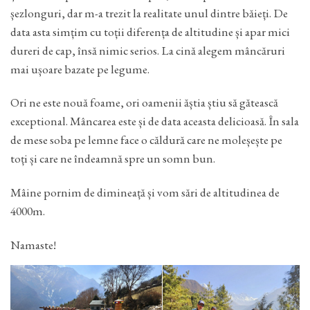
șezlonguri, dar m-a trezit la realitate unul dintre băieți. De
data asta simțim cu toții diferența de altitudine și apar mici
dureri de cap, însă nimic serios. La cină alegem mâncăruri
mai ușoare bazate pe legume.
Ori ne este nouă foame, ori oamenii ăștia știu să gătească
exceptional. Mâncarea este și de data aceasta delicioasă. În sala
de mese soba pe lemne face o căldură care ne moleșește pe
toți și care ne îndeamnă spre un somn bun.
Mâine pornim de dimineață și vom sări de altitudinea de
4000m.
Namaste!