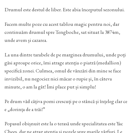
Drumul este destul de liber. Este abia începutul sezonului.
Facem multe poze cu acest tablou magic pentru noi, dar
continuăm drumul spre Tengboche, sat situat la 3874m,
unde avem și cazarea.
La una dintre tarabele de pe marginea drumului, unde poți
găsi aproape orice, îmi atrage atenția o piatră (medallion)
specifică zonei. Culmea, omul de vânzări din mine se face
invizibil, nu negociez nici măcar o rupie și, în câteva
minute, o am la gât! Îmi place put și simplu!
Pe drum văd câțiva pomi crescuți pe o stâncă și înțeleg clar ce
e „dorința de a trăi!”
Popasul obișnuit este la o terasă unde specialitatea este Yac
Chees, dar ne atrag atenția și pozele spre marile vârfuri. Le