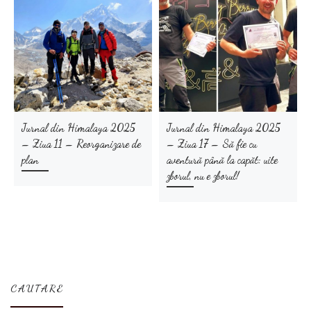
Jurnal din Himalaya 2025
Jurnal din Himalaya 2025
– Ziua 11 – Reorganizare de
– Ziua 17 – Să fie cu
plan
aventură până la capăt: uite
zborul, nu e zborul!
CAUTARE