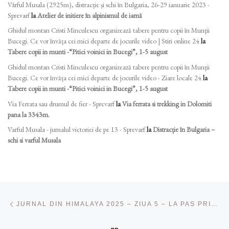
Vârful Musala (2925m), distracție și schi în Bulgaria, 26-29 ianuarie 2023 -
Sprevarf
la
Atelier de initiere în alpinismul de iarnă
Ghidul montan Cristi Minculescu organizează tabere pentru copii în Munţii
Bucegi. Ce vor învăța cei mici departe de jocurile video | Stiri online 24
la
Tabere copii in munti -“Pitici voinici in Bucegi”, 1-5 august
Ghidul montan Cristi Minculescu organizează tabere pentru copii în Munţii
Bucegi. Ce vor învăța cei mici departe de jocurile video - Ziare locale 24
la
Tabere copii in munti -“Pitici voinici in Bucegi”, 1-5 august
Via Ferrata sau drumul de fier - Sprevarf
la
Via ferrata si trekking in Dolomiti
pana la 3343m.
Varful Musala - jurnalul victoriei de pe 13 - Sprevarf
la
Distracție în Bulgaria –
schi si varful Musala
Navigare în articole
Articolul anterior
JURNAL DIN HIMALAYA 2025 – ZIUA 5 – LA PAS PRIN CAPITALA COMUNITĂȚII SHERPA DE LA PESTE 3400M