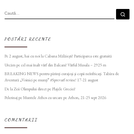
CĂUTARE
Cau
POSTĂRI RECENTE
Pe 2 august, hai cu noi la Cabana Mălăiești! Participarea este gratuită
Urcăm pe cel mai înalt vârf din Balcani! Vârful Musala – 2925 m
BREAKING NEWS pentru părinți curajoși și copii neînfricați. Tabăra de
Aventură „Voinici pe munți” #Sprevarf revine! 17-21 august
De la Zeii Olimpului direct pe Plajele Greciei!
Pelerinaj pe Muntele Athos cu urcare pe Athon, 21-25 sept 2026
COMENTARII