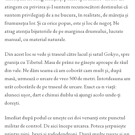
atingem cu privirea și-I suntem recunoscători destinului că
suntem privilegiați de a ne bucura, în realitate, de măreția și
frumusețea lor. Și ca orice popas, este și loc de negoț. Ne
atrag atenția bijuteriile de pe marginea drumului, lucrate
manual, cu material naturale.
Din acest loc se vede și traseul către lacul și satul Gokyo, spre
granița cu Tibetul. Masa de prânz ne găsește aproape de râul
din vale. Ne dăm seama că am coborât cam mult și, după
masă, urmează o urcare de vreo 500 de metri. Întotdeauna am
urât coborârile de pe traseul de urcare. Exact ca-n viață:
aluneci ușor, dart e chinui dublu să ajungi acolo unde-ți
dorești.
Imediat după podul ce unește cei doi versanți este punctul
militar de control. De aici începe urcarea. Poteca șerpuiește
printre pini, brazi și rododendroni. După multe pauze și un