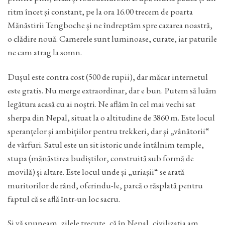
ritm încet și constant, pe la ora 16.00 trecem de poarta
Mănăstirii Tengboche și ne îndreptăm spre cazarea noastră,
o clădire nouă. Camerele sunt luminoase, curate, iar paturile
ne cam atrag la somn.
Dușul este contra cost (500 de rupii), dar măcar internetul
este gratis. Nu merge extraordinar, dar e bun. Putem să luăm
legătura acasă cu ai noștri. Ne aflăm în cel mai vechi sat
sherpa din Nepal, situat la o altitudine de 3860 m. Este locul
speranțelor și ambițiilor pentru trekkeri, dar și „vânătorii“
de vârfuri. Satul este un sit istoric unde întâlnim temple,
stupa (mănăstirea budiștilor, construită sub formă de
movilă) și altare. Este locul unde și „uriașii“ se arată
muritorilor de rând, oferindu-le, parcă o răsplată pentru
faptul că se află într-un loc sacru.
Și vă spuneam, zilele trecute, că în Nepal, civilizația am