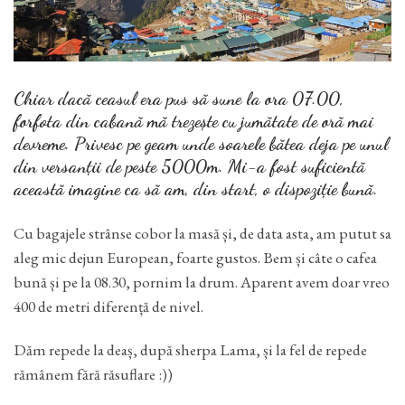
Chiar dacă ceasul era pus să sune la ora 07.00,
forfota din cabană mă trezește cu jumătate de oră mai
devreme. Privesc pe geam unde soarele bătea deja pe unul
din versanții de peste 5000m. Mi-a fost suficientă
această imagine ca să am, din start, o dispoziție bună.
Cu bagajele strânse cobor la masă și, de data asta, am putut sa
aleg mic dejun European, foarte gustos. Bem și câte o cafea
bună și pe la 08.30, pornim la drum. Aparent avem doar vreo
400 de metri diferență de nivel.
Dăm repede la deaș, după sherpa Lama, și la fel de repede
rămânem fără răsuflare :))