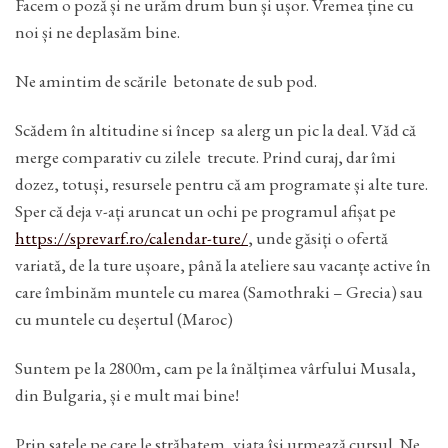
Facem o poză și ne urăm drum bun și ușor. Vremea ține cu
noi și ne deplasăm bine.
Ne amintim de scările betonate de sub pod.
Scădem în altitudine si încep sa alerg un pic la deal. Văd că
merge comparativ cu zilele trecute. Prind curaj, dar îmi
dozez, totuși, resursele pentru că am programate și alte ture.
Sper că deja v-ați aruncat un ochi pe programul afișat pe
https://sprevarf.ro/calendar-ture/
, unde găsiți o ofertă
variată, de la ture ușoare, până la ateliere sau vacanțe active în
care îmbinăm muntele cu marea (Samothraki – Grecia) sau
cu muntele cu deșertul (Maroc)
Suntem pe la 2800m, cam pe la înălțimea vârfului Musala,
din Bulgaria, și e mult mai bine!
Prin satele pe care le străbatem, viața își urmează cursul. Ne