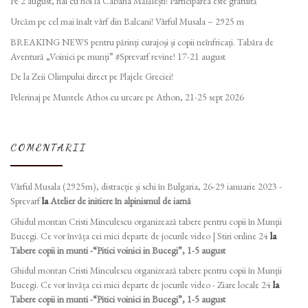
Pe 2 august, hai cu noi la Cabana Mălăiești! Participarea este gratuită
Urcăm pe cel mai înalt vârf din Balcani! Vârful Musala – 2925 m
BREAKING NEWS pentru părinți curajoși și copii neînfricați. Tabăra de
Aventură „Voinici pe munți” #Sprevarf revine! 17-21 august
De la Zeii Olimpului direct pe Plajele Greciei!
Pelerinaj pe Muntele Athos cu urcare pe Athon, 21-25 sept 2026
COMENTARII
Vârful Musala (2925m), distracție și schi în Bulgaria, 26-29 ianuarie 2023 -
Sprevarf
la
Atelier de initiere în alpinismul de iarnă
Ghidul montan Cristi Minculescu organizează tabere pentru copii în Munţii
Bucegi. Ce vor învăța cei mici departe de jocurile video | Stiri online 24
la
Tabere copii in munti -“Pitici voinici in Bucegi”, 1-5 august
Ghidul montan Cristi Minculescu organizează tabere pentru copii în Munţii
Bucegi. Ce vor învăța cei mici departe de jocurile video - Ziare locale 24
la
Tabere copii in munti -“Pitici voinici in Bucegi”, 1-5 august