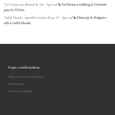
Via Ferrata sau drumul de fier - Sprevarf
la
Via ferrata si trekking in Dolomiti
pana la 3343m.
Varful Musala - jurnalul victoriei de pe 13 - Sprevarf
la
Distracție în Bulgaria –
schi si varful Musala
Despre confidentialitate
Politica de confidențialitate
Parteneriate
Termeni și condiții