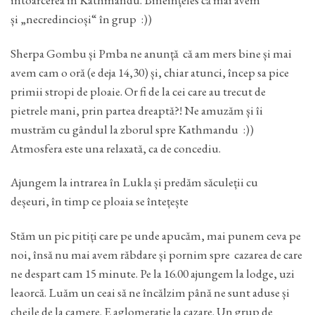
și „necredincioși“ în grup :))
Sherpa Gombu și Pmba ne anunță că am mers bine și mai
avem cam o oră (e deja 14,30) și, chiar atunci, încep sa pice
primii stropi de ploaie. Or fi de la cei care au trecut de
pietrele mani, prin partea dreaptă?! Ne amuzăm și îi
mustrăm cu gândul la zborul spre Kathmandu :))
Atmosfera este una relaxată, ca de concediu.
Ajungem la intrarea în Lukla și predăm săculeții cu
deșeuri, în timp ce ploaia se întețește
Stăm un pic pitiți care pe unde apucăm, mai punem ceva pe
noi, însă nu mai avem răbdare și pornim spre cazarea de care
ne despart cam 15 minute. Pe la 16.00 ajungem la lodge, uzi
leaorcă. Luăm un ceai să ne încălzim până ne sunt aduse și
cheile de la camere. E aglomerație la cazare. Un grup de