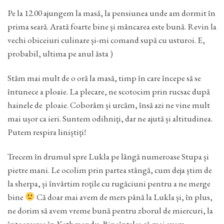
Pe la 12.00 ajungem la masă, la pensiunea unde am dormit în
prima seară. Arată foarte bine și mâncarea este bună. Revin la
vechi obiceiuri culinare și-mi comand supă cu usturoi. E,
probabil, ultima pe anul ăsta )
Stăm mai mult de o oră la masă, timp în care începe să se
întunece a ploaie. La plecare, ne scotocim prin rucsac după
hainele de ploaie. Coborâm și urcăm, însă azi ne vine mult
mai ușor ca ieri. Suntem odihniți, dar ne ajută și altitudinea.
Putem respira liniștiți!
Trecem în drumul spre Lukla pe lângă numeroase Stupa și
pietre mani. Le ocolim prin partea stângă, cum deja știm de
la sherpa, și învârtim roțile cu rugăciuni pentru a ne merge
bine
Că doar mai avem de mers până la Lukla și, în plus,
ne dorim să avem vreme bună pentru zborul de miercuri, la
întoarcerea în Kathmandu. Bineînțeles că mai avem