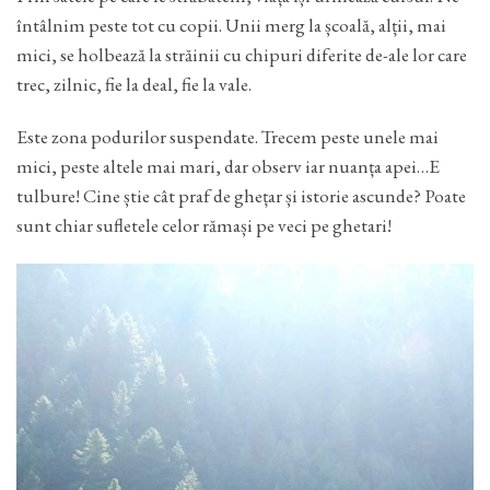
întâlnim peste tot cu copii. Unii merg la școală, alții, mai
mici, se holbează la străinii cu chipuri diferite de-ale lor care
trec, zilnic, fie la deal, fie la vale.
Este zona podurilor suspendate. Trecem peste unele mai
mici, peste altele mai mari, dar observ iar nuanța apei…E
tulbure! Cine știe cât praf de ghețar și istorie ascunde? Poate
sunt chiar sufletele celor rămași pe veci pe ghetari!