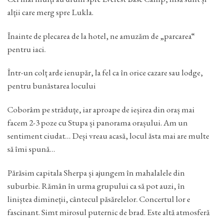
alții care merg spre Lukla.
Înainte de plecarea de la hotel, ne amuzăm de „parcarea“
pentru iaci.
Într-un colț arde ienupăr, la fel ca în orice cazare sau lodge,
pentru bunăstarea locului
Coborâm pe străduțe, iar aproape de ieșirea din oraș mai
facem 2-3 poze cu Stupa și panorama orașului. Am un
sentiment ciudat… Deși vreau acasă, locul ăsta mai are multe
să îmi spună…
Părăsim capitala Sherpa și ajungem în mahalalele din
suburbie. Rămân în urma grupului ca să pot auzi, în
liniștea dimineții, cântecul păsărelelor. Concertul lor e
fascinant. Simt mirosul puternic de brad. Este altă atmosferă