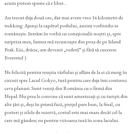
acum putem spune că e liber…
Au trecut deja două ore, dar mai avem vreo 14 kilometri de
trekking. Ajunși la capătul podului, auzim vorbindu-se
românește. Intrăm în vorbă cu conaționalii noștri și, spre
surpriza mea, lumea mă recunoaște din poza de pe Island
Peak. Eiii, drăcie, am devenit „vedetă“ și fără să cuceresc
Everestul )
Ne felicită pentru reușita vârfului și aflăm de la ei că merg în
circuit spre Lacul Gokyo, tură pentru care deja îmi conturez
ceva planuri. Sunt veniți din România cu o firmă din
Nepal. Nu prea le convine că sunt amestecați și cu turiști din
alte țări și, deși în primă fază, prețul pare bun, la final, cu
porteri și zilele de rezervă, costul este mai mare decât cel la
care mă gândesc eu pentru viitoarea tură în zona lacului.