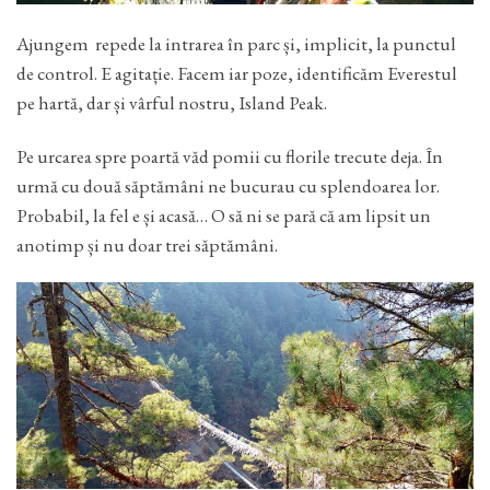
Ajungem repede la intrarea în parc și, implicit, la punctul
de control. E agitație. Facem iar poze, identificăm Everestul
pe hartă, dar și vârful nostru, Island Peak.
Pe urcarea spre poartă văd pomii cu florile trecute deja. În
urmă cu două săptămâni ne bucurau cu splendoarea lor.
Probabil, la fel e și acasă… O să ni se pară că am lipsit un
anotimp și nu doar trei săptămâni.