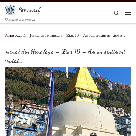
Sari la conținut
Sprevarf
Search
Men
Drumetii in Romania
Prima pagină
»
Jurnal din Himalaya – Ziua 19 – Am un sentiment ciudat…
Jurnal din Himalaya – Ziua 19 – Am un sentiment
ciudat…