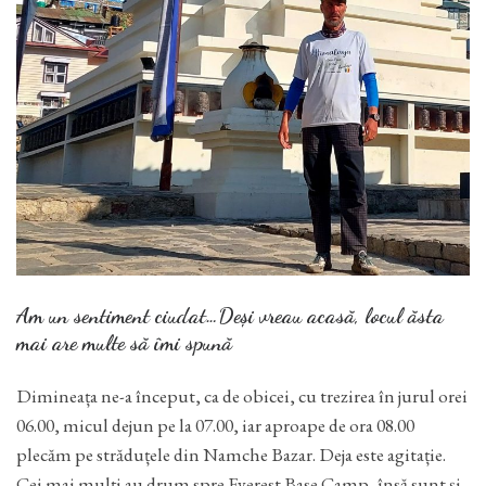
Am un sentiment ciudat…Deși vreau acasă, locul ăsta
mai are multe să îmi spună
Dimineața ne-a început, ca de obicei, cu trezirea în jurul orei
06.00, micul dejun pe la 07.00, iar aproape de ora 08.00
plecăm pe străduțele din Namche Bazar. Deja este agitație.
Cei mai mulți au drum spre Everest Base Camp, însă sunt și