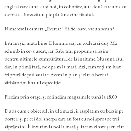
englezi care sunt, ca și noi, în coborâre, alte două care abia au
aterizat. Durează un pic până ne vine rândul.
Nimeresc la camera „Everest”. Să fie, oare, vreun semn?!
Intrăm și… arată bine E luminoasă, cu toaletă și duș. Mă
schimb în ceva uscat, iar Gabi îmi propune să ieșim
pentru ultimele cumpărături…de la înălțime. Nu sună rău,
dar, în primă fază, ne oprim la masă. Azi, cam toți am luat
friptură de pui sau iac. Avem în plan și câte o bere să
sărbătorim finalul expediției.
Plecăm prin orășel și colindăm magazinele până la 18.00
După cum e obiceiul, în ultima zi, îi răsplătim cu bacșiș pe
porteri și pe cei doi sherpa care au fost cu noi aproape trei
săptămâni. Îi invităm la noi la masă și facem cinste și cu câte