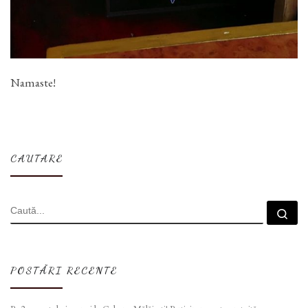
Namaste!
CAUTARE
CĂUTARE
Cau
POSTĂRI RECENTE