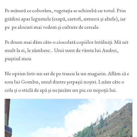
Pe măsură ce coborâm, vegetația se schimbă cu totul. Prin
grădini apar legumele (ceapă, cartofi, usturoi și altele), iar
pe pe alocuri mai vedem și culture de cereale.
Pe drum mai dăm câte-o ciocolată copiilor întâlniți. Mă uit
mult la ei, le zâmbesc… Unii sunt de vârsta lui Andrei,
puștiul meu.
Ne oprim într-un sat de pe traseu la un magazin. Aflăm că e
sora lui Gombu, unul dintre șerpașii noștri. Luăm câte o
cola și o sticlă de apă și ne jucăm un pic cu nepoții lui.