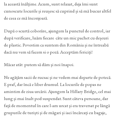
la această înălțime. Acum, sunt relaxat, deja îmi sunt
cunoscute locurile și reușesc să cuprind și să mă bucur altfel
de ceea ce mă înconjoară.
După o scurtă coborâre, ajungem la punctul de control, iar
după verificare, luăm fiecare câte un mic pachet cu deșeuri
de plastic. Povestim ca suntem din România și ne întreabă
dacă nu vem să facem si o poză. Acceptăm fericiți!
Măcar atât putem să dăm și noi înapoi.
Ne agățăm sacii de rucsac și ne vedem mai departe de potecă.
E praf, dar încă e liber drumul. La locurile de popas ne
amintim de ziua urcării. Ajungem la Hillary Bridge, cel mai
lung și mai înalt pod suspendat. Sunt câteva persoane, dar
față de momentul în care l-am urcat și era traversat pe lângă
grupurile de turiști și de măgari și iaci încărcați cu bagaje,