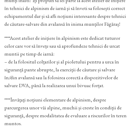
munți inalti! Îți propun să iei parte la acest atelier de inițiere
în tehnici de alpinism de iarnă și să înveti sa folosești correct
echipamentul dar și să afli noțiuni interesante despre tehnici
de căutare-salvare din avalansă în inima munților Făgăraș!
****Acest atelier de inițiere în alpinism este dedicat tuturor
celor care vor să învețe sau să aprofundeze tehnici de urcat
muntii pe timp de iarnă:
– de la folositul colțarilor și al pioletului pentru a urca în
siguranță pante abrupte, la exerciții de căutare și salvare
în/din avalansă sau la folosirea corectă a dispozitivelor de
salvare DVA, până la realizarea unui bivuac forțat.
****Învățați noțiuni elementare de alpinism, despre
parcurgerea unor văi alpine, muchii și creste în condiții de
siguranță, despre modalitatea de evaluare a riscurilor în teren
muntos.