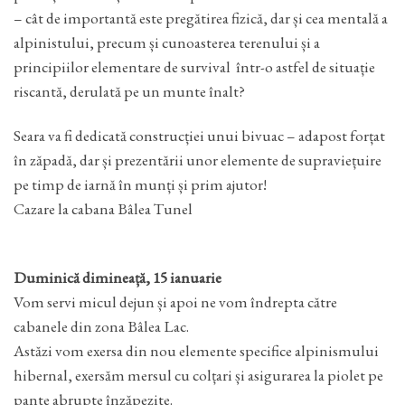
– cât de importantă este pregătirea fizică, dar și cea mentală a
alpinistului, precum și cunoasterea terenului și a
principiilor elementare de survival într-o astfel de situație
riscantă, derulată pe un munte înalt?
Seara va fi dedicată construcției unui bivuac – adapost forțat
în zăpadă, dar și prezentării unor elemente de supraviețuire
pe timp de iarnă în munți și prim ajutor!
Cazare la cabana Bâlea Tunel
Duminică dimineață, 15 ianuarie
Vom servi micul dejun și apoi ne vom îndrepta către
cabanele din zona Bâlea Lac.
Astăzi vom exersa din nou elemente specifice alpinismului
hibernal, exersăm mersul cu colțari și asigurarea la piolet pe
pante abrupte înzăpezite.