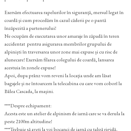
Exersăm efectuarea rapelurilor în siguranță, mersul legat în
coardă și cum procedăm în cazul căderii pe o pantă
înzăpezită a partenerului!
Ne ocupăm de executarea unor amaraje în zăpadă în teren
accidentat pentru asigurarea membrilor grupului de
alpiniști în traversarea unor zone mai expuse și cu risc de
alunecare! Exersăm filarea colegului de coardă, lansarea
acestuia în zonele expuse!
Apoi, dupa prânz vom reveni la locația unde am lăsat
bagajele și ne întoarcem la telecabina cu care vom coborî la
Bâlea Cascada, la mașini.
****Despre echipament:
Acesta este un atelier de alpinism de iarnă care se va derula la
peste 2100m altitudine!
****Trebuie să aveți la voi bocanci de iarnă cu talpă rigidă,