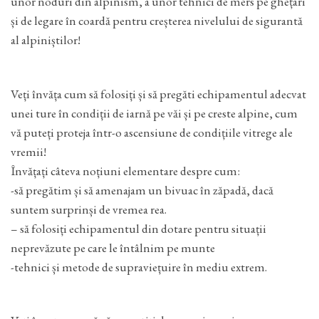
unor noduri din alpinism, a unor tehnici de mers pe ghețari
și de legare în coardă pentru creșterea nivelului de sigurantă
al alpiniștilor!
Veți învăța cum să folosiți și să pregăti echipamentul adecvat
unei ture în condiții de iarnă pe văi și pe creste alpine, cum
vă puteți proteja într-o ascensiune de condițiile vitrege ale
vremii!
Învățați câteva noțiuni elementare despre cum:
-să pregătim și să amenajam un bivuac în zăpadă, dacă
suntem surprinși de vremea rea.
– să folosiți echipamentul din dotare pentru situații
neprevăzute pe care le întâlnim pe munte
-tehnici și metode de supraviețuire în mediu extrem.