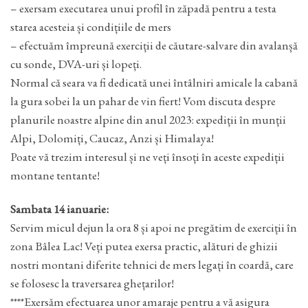
– exersam executarea unui profil în zăpadă pentru a testa
starea acesteia și condițiile de mers
– efectuăm împreună exerciții de căutare-salvare din avalanșă
cu sonde, DVA-uri și lopeți.
Normal că seara va fi dedicată unei întâlniri amicale la cabană
la gura sobei la un pahar de vin fiert! Vom discuta despre
planurile noastre alpine din anul 2023: expediții în munții
Alpi, Dolomiți, Caucaz, Anzi și Himalaya!
Poate vă trezim interesul și ne veți însoți în aceste expediții
montane tentante!
Sambata 14 ianuarie:
Servim micul dejun la ora 8 și apoi ne pregătim de exerciții în
zona Bâlea Lac! Veți putea exersa practic, alături de ghizii
nostri montani diferite tehnici de mers legați în coardă, care
se folosesc la traversarea ghețarilor!
****Exersăm efectuarea unor amaraje pentru a vă asigura