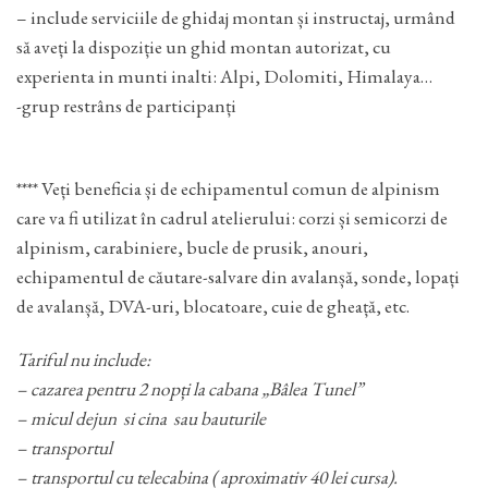
– include serviciile de ghidaj montan și instructaj, urmând
să aveți la dispoziție un ghid montan autorizat, cu
experienta in munti inalti: Alpi, Dolomiti, Himalaya…
-grup restrâns de participanți
**** Veți beneficia și de echipamentul comun de alpinism
care va fi utilizat în cadrul atelierului: corzi și semicorzi de
alpinism, carabiniere, bucle de prusik, anouri,
echipamentul de căutare-salvare din avalanșă, sonde, lopați
de avalanșă, DVA-uri, blocatoare, cuie de gheață, etc.
Tariful nu include:
– cazarea pentru 2 nopți la cabana „Bâlea Tunel”
– micul dejun si cina sau bauturile
– transportul
– transportul cu telecabina ( aproximativ 40 lei cursa).