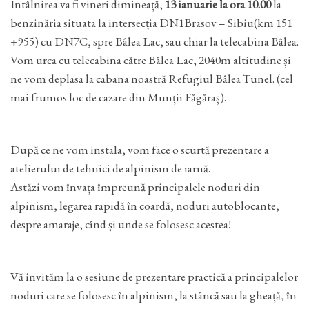
Întâlnirea va fi vineri dimineață,
13 ianuarie la ora 10.00
la
benzinăria situata la intersecția DN1Brasov – Sibiu(km 151
+955) cu DN7C, spre Bâlea Lac, sau chiar la telecabina Bâlea.
Vom urca cu telecabina către Bâlea Lac, 2040m altitudine și
ne vom deplasa la cabana noastră Refugiul Bâlea Tunel. (cel
mai frumos loc de cazare din Munții Făgăraș).
După ce ne vom instala, vom face o scurtă prezentare a
atelierului de tehnici de alpinism de iarnă.
Astăzi vom învața împreună principalele noduri din
alpinism, legarea rapidă în coardă, noduri autoblocante,
despre amaraje, cînd și unde se folosesc acestea!
Vă invităm la o sesiune de prezentare practică a principalelor
noduri care se folosesc în alpinism, la stâncă sau la gheață, în