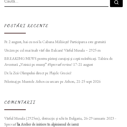
Cau
POSTĂRI RECENTE
Pe 2 august, hai cu noi la Cabana Mălăiești! Participarea este gratuită
Urcăm pe cel mai înalt vârf din Balcani! Vârful Musala – 2925 m
BREAKING NEWS pentru părinți curajoși și copii neînfricați. Tabăra de
Aventură „Voinici pe munți” #Sprevarf revine! 17-21 august
De la Zeii Olimpului direct pe Plajele Greciei!
Pelerinaj pe Muntele Athos cu urcare pe Athon, 21-25 sept 2026
COMENTARII
Vârful Musala (2925m), distracție și schi în Bulgaria, 26-29 ianuarie 2023 -
Sprevarf
la
Atelier de initiere în alpinismul de iarnă