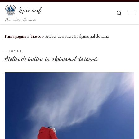
Sari la conținut
Sprevarf
Search
Men
Drumetii in Romania
Prima pagină
»
Trasee
»
Atelier de initiere în alpinismul de iarnă
TRASEE
Atelier de initiere în alpinismul de iarnă