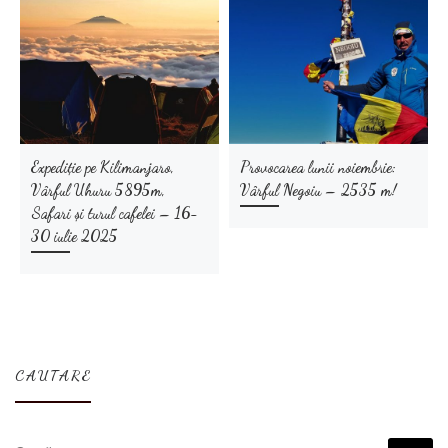
Expediție pe Kilimanjaro,
Provocarea lunii noiembrie:
Vârful Uhuru 5895m,
Vârful Negoiu – 2535 m!
Safari și turul cafelei – 16-
30 iulie 2025
CAUTARE
CĂUTARE