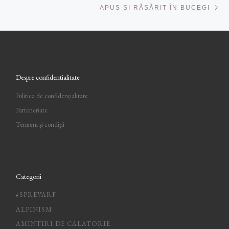
APUS SI RĂSĂRIT ÎN BUCEGI
Despre confidentialitate
Politica de confidențialitate
Parteneriate
Termeni și condiții
Categorii
#SPREVARF
ALPINISM
AMINTIRI DE CALATORIE