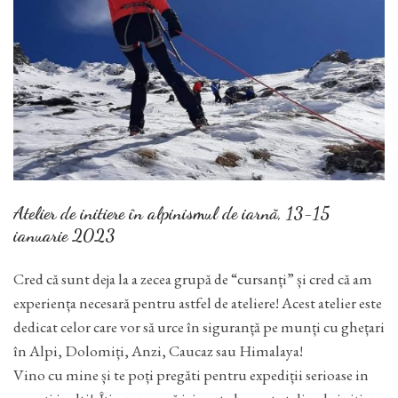
Atelier de initiere în alpinismul de iarnă, 13-15
ianuarie 2023
Cred că sunt deja la a zecea grupă de “cursanți” și cred că am
experiența necesară pentru astfel de ateliere! Acest atelier este
dedicat celor care vor să urce în siguranță pe munți cu ghețari
în Alpi, Dolomiți, Anzi, Caucaz sau Himalaya!
Vino cu mine și te poți pregăti pentru expediții serioase in