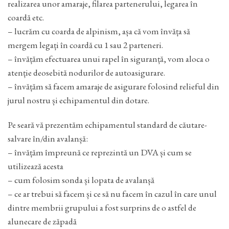
realizarea unor amaraje, filarea partenerului, legarea în
coardă etc.
– lucrăm cu coarda de alpinism, așa că vom învăța să
mergem legați în coardă cu 1 sau 2 parteneri.
– învățăm efectuarea unui rapel în siguranță, vom aloca o
atenție deosebită nodurilor de autoasigurare.
– învățăm să facem amaraje de asigurare folosind relieful din
jurul nostru și echipamentul din dotare.
Pe seară vă prezentăm echipamentul standard de căutare-
salvare în/din avalanșă:
– învățăm împreună ce reprezintă un DVA și cum se
utilizează acesta
– cum folosim sonda și lopata de avalanșă
– ce ar trebui să facem și ce să nu facem în cazul în care unul
dintre membrii grupului a fost surprins de o astfel de
alunecare de zăpadă