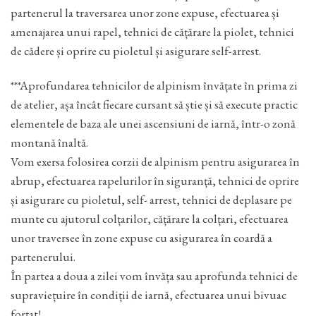
partenerul la traversarea unor zone expuse, efectuarea și
amenajarea unui rapel, tehnici de cățărare la piolet, tehnici
de cădere și oprire cu pioletul și asigurare self-arrest.
***Aprofundarea tehnicilor de alpinism învățate în prima zi
de atelier, așa încât fiecare cursant să știe și să execute practic
elementele de baza ale unei ascensiuni de iarnă, într-o zonă
montană înaltă.
Vom exersa folosirea corzii de alpinism pentru asigurarea în
abrup, efectuarea rapelurilor în siguranță, tehnici de oprire
și asigurare cu pioletul, self- arrest, tehnici de deplasare pe
munte cu ajutorul colțarilor, cățărare la colțari, efectuarea
unor traversee în zone expuse cu asigurarea în coardă a
partenerului.
În partea a doua a zilei vom învăța sau aprofunda tehnici de
supraviețuire în condiții de iarnă, efectuarea unui bivuac
forțat!