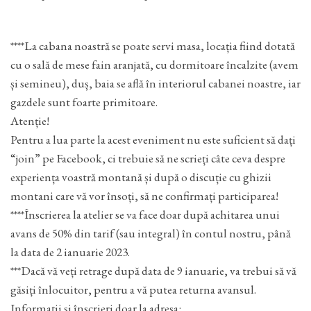
****La cabana noastră se poate servi masa, locația fiind dotată
cu o sală de mese fain aranjată, cu dormitoare încalzite (avem
și semineu), duș, baia se află în interiorul cabanei noastre, iar
gazdele sunt foarte primitoare.
Atenție!
Pentru a lua parte la acest eveniment nu este suficient să dați
“join” pe Facebook, ci trebuie să ne scrieți câte ceva despre
experiența voastră montană și după o discuție cu ghizii
montani care vă vor însoți, să ne confirmați participarea!
****Înscrierea la atelier se va face doar după achitarea unui
avans de 50% din tarif (sau integral) în contul nostru, până
la data de 2 ianuarie 2023.
***Dacă vă veți retrage după data de 9 ianuarie, va trebui să vă
găsiți înlocuitor, pentru a vă putea returna avansul.
Informații și înscrieri doar la adresa: