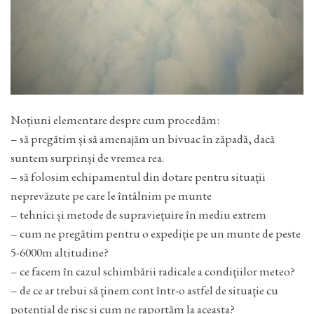
Noțiuni elementare despre cum procedăm:
– să pregătim și să amenajăm un bivuac în zăpadă, dacă
suntem surprinși de vremea rea.
– să folosim echipamentul din dotare pentru situații
neprevăzute pe care le întâlnim pe munte
– tehnici și metode de supraviețuire în mediu extrem
– cum ne pregătim pentru o expediție pe un munte de peste
5-6000m altitudine?
– ce facem în cazul schimbării radicale a condițiilor meteo?
– de ce ar trebui să ținem cont într-o astfel de situație cu
potențial de risc și cum ne raportăm la aceasta?