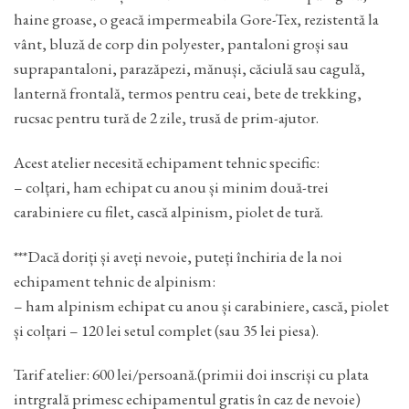
haine groase, o geacă impermeabila Gore-Tex, rezistentă la
vânt, bluză de corp din polyester, pantaloni groși sau
suprapantaloni, parazăpezi, mănuși, căciulă sau cagulă,
lanternă frontală, termos pentru ceai, bete de trekking,
rucsac pentru tură de 2 zile, trusă de prim-ajutor.
Acest atelier necesită echipament tehnic specific:
– colțari, ham echipat cu anou și minim două-trei
carabiniere cu filet, cască alpinism, piolet de tură.
***Dacă doriți și aveți nevoie, puteți închiria de la noi
echipament tehnic de alpinism:
– ham alpinism echipat cu anou și carabiniere, cască, piolet
și colțari – 120 lei setul complet (sau 35 lei piesa).
Tarif atelier: 600 lei/persoană.(primii doi inscriși cu plata
intrgrală primesc echipamentul gratis în caz de nevoie)