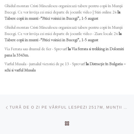
Ghidul montan Cristi Minculescu organizează tabere pentru copii în Munţii
Bucegi. Ce vor învăța cei mici departe de jocurile video | Stiri online 24
la
Tabere copii in munti -“Pitici voinici in Bucegi”, 1-5 august
Ghidul montan Cristi Minculescu organizează tabere pentru copii în Munţii
Bucegi. Ce vor învăța cei mici departe de jocurile video - Ziare locale 24
la
Tabere copii in munti -“Pitici voinici in Bucegi”, 1-5 august
Via Ferrata sau drumul de fier - Sprevarf
la
Via ferrata si trekking in Dolomiti
pana la 3343m.
Varful Musala - jurnalul victoriei de pe 13 - Sprevarf
la
Distracție în Bulgaria –
schi si varful Musala
Navigare în articole
Articolul anterior
TURĂ DE O ZI PE VÂRFUL LESPEZI 2517M, MUNȚII FĂGĂRAȘ
ÎNAPOI LA LISTA CU ART
Ar