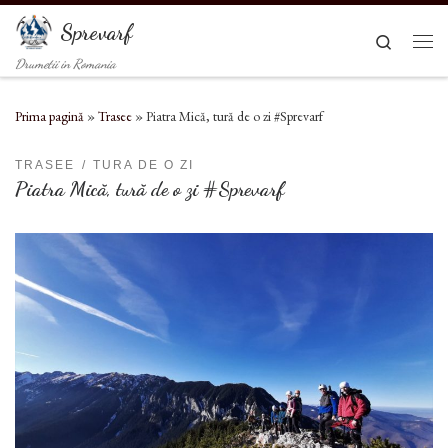
Sari la conținut
Sprevarf
Search
Men
Drumetii in Romania
Prima pagină
»
Trasee
»
Piatra Mică, tură de o zi #Sprevarf
TRASEE
TURA DE O ZI
Piatra Mică, tură de o zi #Sprevarf