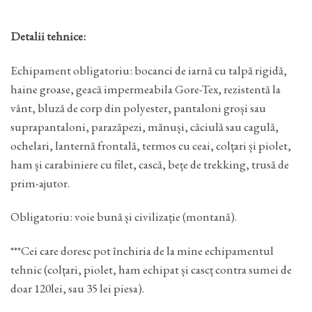
Detalii tehnice:
Echipament obligatoriu: bocanci de iarnă cu talpă rigidă,
haine groase, geacă impermeabila Gore-Tex, rezistentă la
vânt, bluză de corp din polyester, pantaloni groși sau
suprapantaloni, parazăpezi, mănuși, căciulă sau cagulă,
ochelari, lanternă frontală, termos cu ceai, colțari și piolet,
ham și carabiniere cu filet, cască, bețe de trekking, trusă de
prim-ajutor.
Obligatoriu: voie bună și civilizație (montană).
***Cei care doresc pot închiria de la mine echipamentul
tehnic (colțari, piolet, ham echipat și cascț contra sumei de
doar 120lei, sau 35 lei piesa).