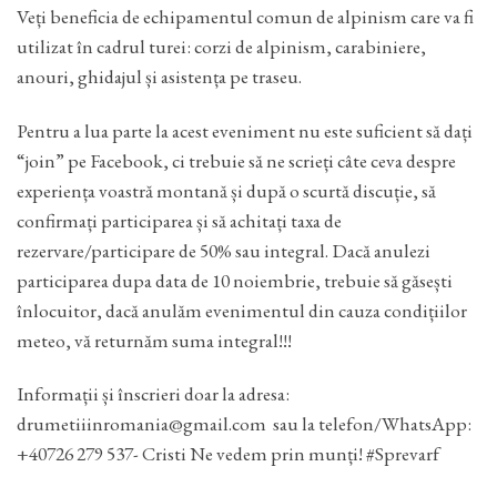
Veți beneficia de echipamentul comun de alpinism care va fi
utilizat în cadrul turei: corzi de alpinism, carabiniere,
anouri, ghidajul și asistența pe traseu.
Pentru a lua parte la acest eveniment nu este suficient să dați
“join” pe Facebook, ci trebuie să ne scrieți câte ceva despre
experiența voastră montană și după o scurtă discuție, să
confirmați participarea și să achitați taxa de
rezervare/participare de 50% sau integral. Dacă anulezi
participarea dupa data de 10 noiembrie, trebuie să găsești
înlocuitor, dacă anulăm evenimentul din cauza condițiilor
meteo, vă returnăm suma integral!!!
Informații și înscrieri doar la adresa:
drumetiiinromania@gmail.com sau la telefon/WhatsApp:
+40726 279 537- Cristi Ne vedem prin munți! #Sprevarf