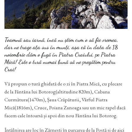
Toamnă sau iarnă, încă nu știm cum o să fie vremea,
dar ne trage ața sus în munți, așa că în data de 18
noiembrie dăm o fugă în Piatra Craiului, pe Piatra
Mică! Este o tură numai bună să ne pregătim pentru
Crai!
Vă propun o tură ghidată de o zi în Piatra Mică, cu plecare
de la Fântâna lui Botorog(altitudine 820m), Cabana
Curmătura(1470m), Șaua Crăpăturii, Vârful Piatra
Mică(1816m), Cruce, Poiana Zanoaga sau un mic rapel dacă
facem cale întoarsă și apoi din nou Fântâna lui Botorog.
Întâlnirea are loc în Zărnești în parcarea de la Poștă și de aici