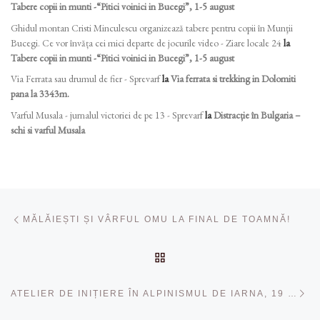
Tabere copii in munti -“Pitici voinici in Bucegi”, 1-5 august
Ghidul montan Cristi Minculescu organizează tabere pentru copii în Munţii
Bucegi. Ce vor învăța cei mici departe de jocurile video - Ziare locale 24
la
Tabere copii in munti -“Pitici voinici in Bucegi”, 1-5 august
Via Ferrata sau drumul de fier - Sprevarf
la
Via ferrata si trekking in Dolomiti
pana la 3343m.
Varful Musala - jurnalul victoriei de pe 13 - Sprevarf
la
Distracție în Bulgaria –
schi si varful Musala
Navigare în articole
Articolul anterior
MĂLĂIEȘTI ȘI VÂRFUL OMU LA FINAL DE TOAMNĂ!
ÎNAPOI LA LISTA CU ART
Ar
ATELIER DE INIȚIERE ÎN ALPINISMUL DE IARNA, 19 IANUARIE 2024