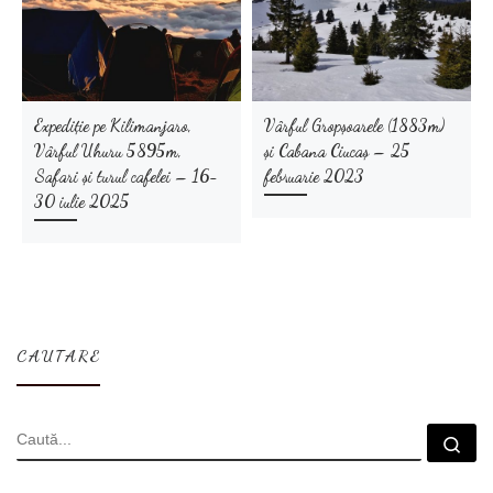
Expediție pe Kilimanjaro,
Vârful Gropșoarele (1883m)
Vârful Uhuru 5895m,
și Cabana Ciucaș – 25
Safari și turul cafelei – 16-
februarie 2023
30 iulie 2025
CAUTARE
CĂUTARE
Cau