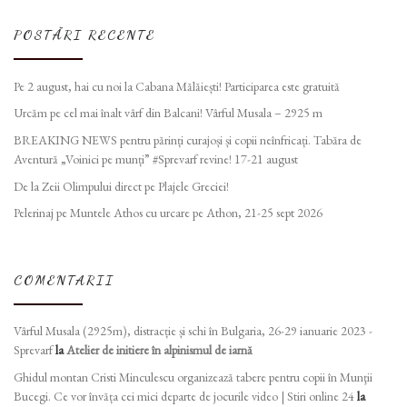
POSTĂRI RECENTE
Pe 2 august, hai cu noi la Cabana Mălăiești! Participarea este gratuită
Urcăm pe cel mai înalt vârf din Balcani! Vârful Musala – 2925 m
BREAKING NEWS pentru părinți curajoși și copii neînfricați. Tabăra de
Aventură „Voinici pe munți” #Sprevarf revine! 17-21 august
De la Zeii Olimpului direct pe Plajele Greciei!
Pelerinaj pe Muntele Athos cu urcare pe Athon, 21-25 sept 2026
COMENTARII
Vârful Musala (2925m), distracție și schi în Bulgaria, 26-29 ianuarie 2023 -
Sprevarf
la
Atelier de initiere în alpinismul de iarnă
Ghidul montan Cristi Minculescu organizează tabere pentru copii în Munţii
Bucegi. Ce vor învăța cei mici departe de jocurile video | Stiri online 24
la