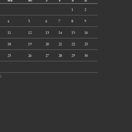
Ma
Mi
J
V
S
D
1
2
4
5
6
7
8
9
11
12
13
14
15
16
18
19
20
21
22
23
25
26
27
28
29
30
l.