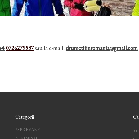
+4
0726279537
sau la e-mail:
drumetiiinromania@gmail.com
Categorii
Ca
#SPREVARF
AU
ALPINISM