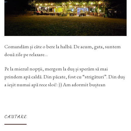
Comandăm și câte o bere la halbă. De acum, gata, suntem
două zile pe relaxare…
Pe la miezul nopții, mergem la duș și sperăm să mai
prindem apă caldă. Din păcate, fost cu “strigături”. Din duș
a ieșit numai apă rece sloi! :)) Am adormit buștean
CAUTARE