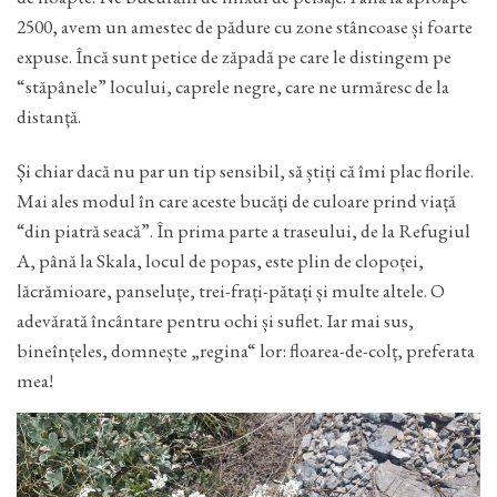
2500, avem un amestec de pădure cu zone stâncoase și foarte
expuse. Încă sunt petice de zăpadă pe care le distingem pe
“stăpânele” locului, caprele negre, care ne urmăresc de la
distanță.
Și chiar dacă nu par un tip sensibil, să știți că îmi plac florile.
Mai ales modul în care aceste bucăți de culoare prind viață
“din piatră seacă”. În prima parte a traseului, de la Refugiul
A, până la Skala, locul de popas, este plin de clopoței,
lăcrămioare, panseluțe, trei-frați-pătați și multe altele. O
adevărată încântare pentru ochi și suflet. Iar mai sus,
bineînțeles, domnește „regina“ lor: floarea-de-colț, preferata
mea!