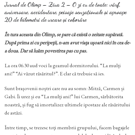
Jurnal de Olimp – Ziua 2 – O zi cu de toate: vârf,
aniversare, accidentare, peisaje senzaționale și aproape
20 de kilometri de urcare și coborâre
În tura aceasta din Olimp, se pare că există o zeitate supărată.
După prima zi cu peripeții, n-am avut viața ușoară nici în cea de-
a doua. Dar să luăm povestirea pas cu pas.
La ora 06.30 aud voci la geamul dormitorului. “La mulți
ani!” “Ai văzut răsăritul?”. E clar că trebuie să ies.
Sunt brașovenii noștri care nu au somn: Mitză, Carmen și
Gabi. Îi urez și eu “La mulți ani!” lui Carmen, sărbătorita
noastră, și fug să imortalizez ultimele ipostaze ale răsăritului
de astăzi.
Între timp, se trezesc toți membrii grupului, facem bagajele