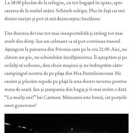
La 18.00 plecăm de la refugiu, cu tot bagajul în spate, spre
cazarea de la malul mării. Schimb echipa. Plec în față cu trei
dintre turiști și pot să mă dezmorțesc/încălzesc.
Dar durerea devine tot mai insuportabilă și strâng tot mai
mult din dinți. Iau un calmant ca să pot continua traseul.
Ajungem la parcarea din Prionia cam pe la ora 21.00. Aici, ne
clătim un pic, ne schimbăm încălțămintea. Îi așteptăm și pe
ceilalți să coboare, dau cheie mașinii și ne îndreptăm către
campingul nostru de pe plaja din Nea Panteleimonas. Ne
cazăm și plecăm repede pe plajă la una dintre taverne pentru
masa de seară. Iau și șampania din bagaj și îi mai urăm o dată
“La mulți ani!” lui Carmen. Mâncarea este bună, iar porțiile
sunt generoase!