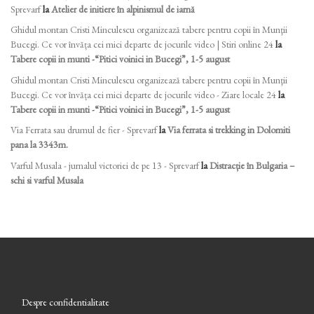
Sprevarf
la
Atelier de initiere în alpinismul de iarnă
Ghidul montan Cristi Minculescu organizează tabere pentru copii în Munţii
Bucegi. Ce vor învăța cei mici departe de jocurile video | Stiri online 24
la
Tabere copii in munti -“Pitici voinici in Bucegi”, 1-5 august
Ghidul montan Cristi Minculescu organizează tabere pentru copii în Munţii
Bucegi. Ce vor învăța cei mici departe de jocurile video - Ziare locale 24
la
Tabere copii in munti -“Pitici voinici in Bucegi”, 1-5 august
Via Ferrata sau drumul de fier - Sprevarf
la
Via ferrata si trekking in Dolomiti
pana la 3343m.
Varful Musala - jurnalul victoriei de pe 13 - Sprevarf
la
Distracție în Bulgaria –
schi si varful Musala
Despre confidentialitate