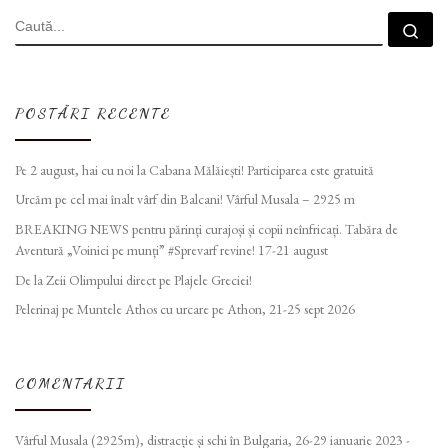
CĂUTARE
Cau
POSTĂRI RECENTE
Pe 2 august, hai cu noi la Cabana Mălăiești! Participarea este gratuită
Urcăm pe cel mai înalt vârf din Balcani! Vârful Musala – 2925 m
BREAKING NEWS pentru părinți curajoși și copii neînfricați. Tabăra de
Aventură „Voinici pe munți” #Sprevarf revine! 17-21 august
De la Zeii Olimpului direct pe Plajele Greciei!
Pelerinaj pe Muntele Athos cu urcare pe Athon, 21-25 sept 2026
COMENTARII
Vârful Musala (2925m), distracție și schi în Bulgaria, 26-29 ianuarie 2023 -