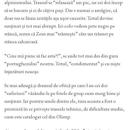
alpinismului. Traseul se “relaxează” un pic, iar cei doi încep
să se bucure și ei de câțiva pași. Dar e numai o amăgire, că
doar nu se lăsau zeitățile așa ușor cucerite. Totul devine
susținut și tot mai abrupt. Ici-colo vedem pete negre pe
stâncă, semn că Zeus mai “trântește” câte un trăsnet pe
stânca calcaroasă
“Cine mă pune să fac asta?!”, se aude tot mai des din gura
“portughezului” nostru. Totul, “condimentat” și cu niște
înjurături neaoșe.
Se mai adaugă și dramul de oftică pe care-l au cei doi
“suferinzi” văzându-le pe fetele de grup cum merg bine și
susținut. Iar pentru unele dintre ele, tura aceasta a fost o
premieră în ce privește traseele tehnice, de dificultate medie,
cum este catalogat cel din Olimp.