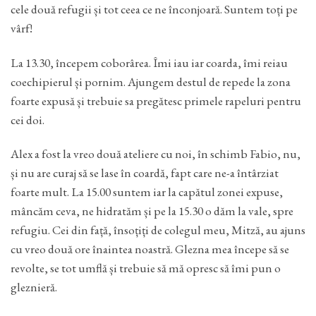
cele două refugii și tot ceea ce ne înconjoară. Suntem toți pe
vârf!
La 13.30, începem coborârea. Îmi iau iar coarda, îmi reiau
coechipierul și pornim. Ajungem destul de repede la zona
foarte expusă și trebuie sa pregătesc primele rapeluri pentru
cei doi.
Alex a fost la vreo două ateliere cu noi, în schimb Fabio, nu,
și nu are curaj să se lase în coardă, fapt care ne-a întârziat
foarte mult. La 15.00 suntem iar la capătul zonei expuse,
mâncăm ceva, ne hidratăm și pe la 15.30 o dăm la vale, spre
refugiu. Cei din față, însoțiți de colegul meu, Mitză, au ajuns
cu vreo două ore înaintea noastră. Glezna mea începe să se
revolte, se tot umflă și trebuie să mă opresc să îmi pun o
gleznieră.