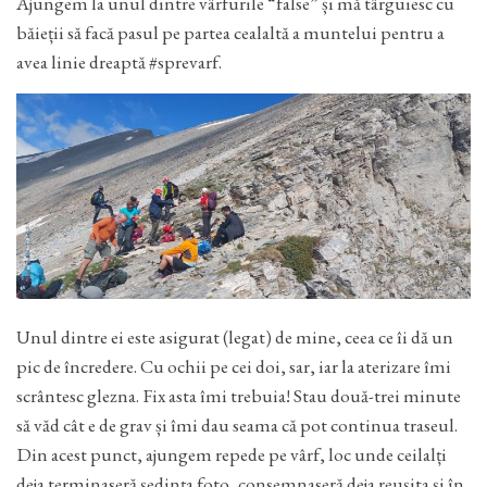
Ajungem la unul dintre vârfurile “false” și mă târguiesc cu
băieții să facă pasul pe partea cealaltă a muntelui pentru a
avea linie dreaptă #sprevarf.
Unul dintre ei este asigurat (legat) de mine, ceea ce îi dă un
pic de încredere. Cu ochii pe cei doi, sar, iar la aterizare îmi
scrântesc glezna. Fix asta îmi trebuia! Stau două-trei minute
să văd cât e de grav și îmi dau seama că pot continua traseul.
Din acest punct, ajungem repede pe vârf, loc unde ceilalți
deja terminaseră ședința foto, consemnaseră deja reușita și în