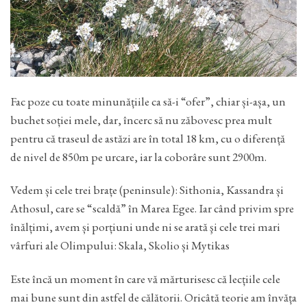
Fac poze cu toate minunățiile ca să-i “ofer”, chiar și-așa, un
buchet soției mele, dar, încerc să nu zăbovesc prea mult
pentru că traseul de astăzi are în total 18 km, cu o diferență
de nivel de 850m pe urcare, iar la coborâre sunt 2900m.
Vedem și cele trei brațe (peninsule): Sithonia, Kassandra și
Athosul, care se “scaldă” în Marea Egee. Iar când privim spre
înălțimi, avem și porțiuni unde ni se arată şi cele trei mari
vârfuri ale Olimpului: Skala, Skolio și Mytikas
Este încă un moment în care vă mărturisesc că lecțiile cele
mai bune sunt din astfel de călătorii. Oricâtă teorie am învăța