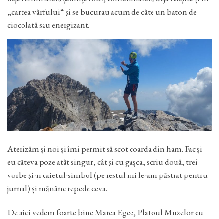
„cartea vârfului“ și se bucurau acum de câte un baton de
ciocolată sau energizant.
Aterizăm și noi și îmi permit să scot coarda din ham. Fac și
eu câteva poze atât singur, cât și cu gașca, scriu două, trei
vorbe și-n caietul-simbol (pe restul mi le-am păstrat pentru
jurnal) și mănânc repede ceva.
De aici vedem foarte bine Marea Egee, Platoul Muzelor cu