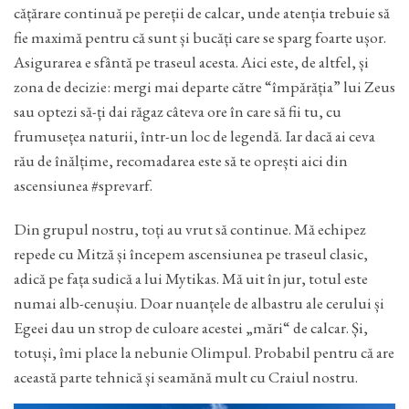
cățărare continuă pe pereții de calcar, unde atenția trebuie să
fie maximă pentru că sunt și bucăți care se sparg foarte ușor.
Asigurarea e sfântă pe traseul acesta. Aici este, de altfel, și
zona de decizie: mergi mai departe către “împărăția” lui Zeus
sau optezi să-ți dai răgaz câteva ore în care să fii tu, cu
frumusețea naturii, într-un loc de legendă. Iar dacă ai ceva
rău de înălțime, recomadarea este să te oprești aici din
ascensiunea #sprevarf.
Din grupul nostru, toți au vrut să continue. Mă echipez
repede cu Mitză și începem ascensiunea pe traseul clasic,
adică pe fața sudică a lui Mytikas. Mă uit în jur, totul este
numai alb-cenușiu. Doar nuanțele de albastru ale cerului și
Egeei dau un strop de culoare acestei „mări“ de calcar. Și,
totuși, îmi place la nebunie Olimpul. Probabil pentru că are
această parte tehnică și seamănă mult cu Craiul nostru.