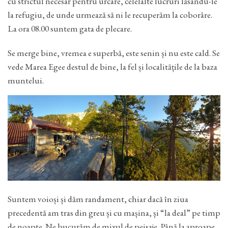
cu strictul necesar pentru urcare, celelalte lucruri lăsându-le
la refugiu, de unde urmează să ni le recuperăm la coborâre.
La ora 08.00 suntem gata de plecare.
Se merge bine, vremea e superbă, este senin și nu este cald. Se
vede Marea Egee destul de bine, la fel și localitățile de la baza
muntelui.
Suntem voioși și dăm randament, chiar dacă în ziua
precedentă am tras din greu și cu mașina, și “la deal” pe timp
de noapte. Ne bucurăm de mixul de peisaje. Până la aproape