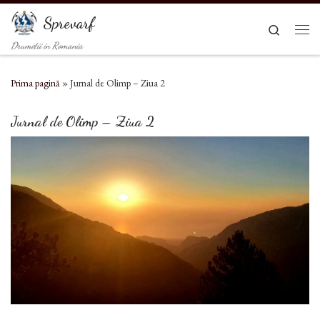
Sari la conținut
Sprevarf
Search
Men
Drumetii in Romania
Prima pagină
»
Jurnal de Olimp – Ziua 2
Jurnal de Olimp – Ziua 2