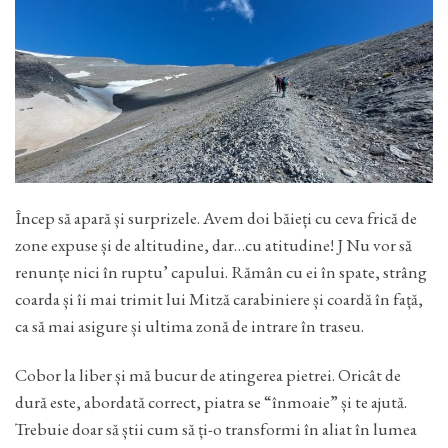
Încep să apară și surprizele. Avem doi băieți cu ceva frică de
zone expuse și de altitudine, dar…cu atitudine! J Nu vor să
renunțe nici în ruptu’ capului. Rămân cu ei în spate, strâng
coarda și îi mai trimit lui Mitză carabiniere și coardă în față,
ca să mai asigure și ultima zonă de intrare în traseu.
Cobor la liber și mă bucur de atingerea pietrei. Oricât de
dură este, abordată correct, piatra se “înmoaie” și te ajută.
Trebuie doar să știi cum să ți-o transformi în aliat în lumea