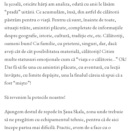
la școală, oricâte hărți am analiza, odată cu anii le lăsăm
“pradă” uitării. Ce acumulăm, însă, din astfel de călătorii
păstrăm pentru o viață. Pentru că sunt, înainte de toate,
situații trăite, amintiri plăcute, completate de informațiile
despre geografie, istorie, cultură, tradiție etc, etc. Călătoriți,
oameni buni! Cu familie, cu prieteni, singuri, dar, dacă
aveți cât de cât posibilitatea materială, călătoriți! Citim
multe statusuri emoționale cum că “viața e o călătorie…” Ok!
Dar fă să fie una cu amintiri plăcute, cu aventură, cu lecții
învățate, cu limite depășite, una la finalul căreia să spui că a
fost “mișto”!
Să revenim la potecile noastre!
Ajungem destul de repede în Șaua Skala, zona unde trebuie
să ne pregătim cu echipamentul tehnic, pentru că de aici
începe partea mai dificilă. Practic, avem de-a face cu o