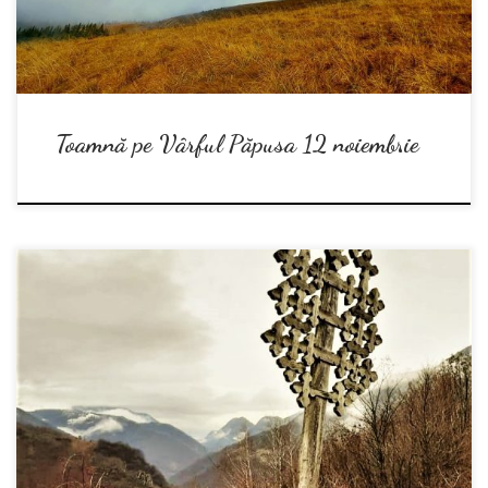
Toamnă pe Vârful Păpusa 12 noiembrie
In aceasta primavara va propunem o frumoasa drumetie in Valea Cernei,
acolo unde vom urca pe varful Domogled, cel mai inalt din muntii
Mehedinti, vom lua la pas Cheile Țăsnei și vom admira unul dintre cele
mai pitoresti si izolate catune de munte din Europa, Inelet. Catunul Inelet
este un sat în comuna Cornereva din județul Caraș-Severin din Banat,
acolo […]