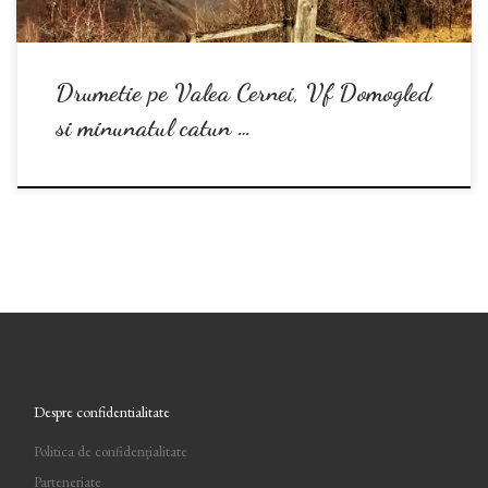
Drumetie pe Valea Cernei, Vf Domogled
si minunatul catun …
Despre confidentialitate
Politica de confidențialitate
Parteneriate