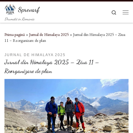
Sari la conținut
Sprevarf
Search
Men
Drumetii in Romania
Prima pagină
»
Jurnal de Himalaya 2025
»
Jurnal din Himalaya 2025 – Ziua
11 – Reorganizare de plan
JURNAL DE HIMALAYA 2025
Jurnal din Himalaya 2025 – Ziua 11 –
Reorganizare de plan