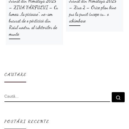
Jurnal din Himalaya 2025
Jurnal din Himalaya 2025
– ZIUA VÂRFULUI – Cu
– Ziua 2 – Orice plan bine
lumea „la picioare“, ne-am
pus la punct începe cu… o
bucurat de o părticică din
schimbare
Raiul nostru, al iubitorilor de
munte
CAUTARE
CĂUTARE
Cau
POSTĂRI RECENTE