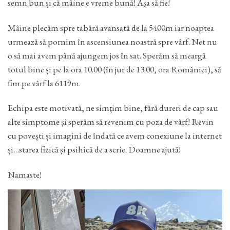
semn bun și că mâine e vreme bună! Așa să fie!
Mâine plecăm spre tabără avansată de la 5400m iar noaptea
urmează să pornim în ascensiunea noastră spre vârf. Net nu
o să mai avem până ajungem jos în sat. Sperăm să meargă
totul bine și pe la ora 10.00 (în jur de 13.00, ora României), să
fim pe vârf la 6119m.
Echipa este motivată, ne simțim bine, fără dureri de cap sau
alte simptome și sperăm să revenim cu poza de vârf! Revin
cu povești și imagini de îndată ce avem conexiune la internet
și…starea fizică și psihică de a scrie. Doamne ajută!
Namaste!