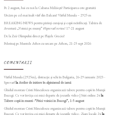
Pe 2 august, hai cu noi la Cabana Mălăiești! Participarea este gratuită
Urcăm pe cel mai înalt vârf din Balcani! Vârful Musala – 2925 m
BREAKING NEWS pentru părinți curajoși și copii neînfricați. Tabăra de
Aventură „Voinici pe munți” #Sprevarf revine! 17-21 august
De la Zeii Olimpului direct pe Plajele Greciei!
Pelerinaj pe Muntele Athos cu urcare pe Athon, 21-25 sept 2026
COMENTARII
Vârful Musala (2925m), distracție și schi în Bulgaria, 26-29 ianuarie 2023 -
Sprevarf
la
Atelier de initiere în alpinismul de iarnă
Ghidul montan Cristi Minculescu organizează tabere pentru copii în Munţii
Bucegi. Ce vor învăța cei mici departe de jocurile video | Stiri online 24
la
Tabere copii in munti -“Pitici voinici in Bucegi”, 1-5 august
Ghidul montan Cristi Minculescu organizează tabere pentru copii în Munţii
Bucegi. Ce vor învăța cei mici departe de jocurile video - Ziare locale 24
la