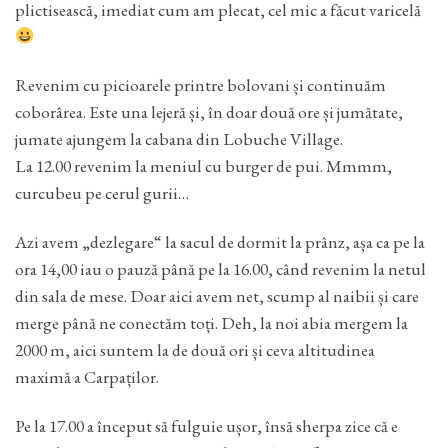
plictisească, imediat cum am plecat, cel mic a făcut varicelă
Revenim cu picioarele printre bolovani și continuăm
coborârea. Este una lejeră și, în doar două ore și jumătate,
jumate ajungem la cabana din Lobuche Village.
La 12.00 revenim la meniul cu burger de pui. Mmmm,
curcubeu pe cerul gurii…
Azi avem „dezlegare“ la sacul de dormit la prânz, așa ca pe la
ora 14,00 iau o pauză până pe la 16.00, când revenim la netul
din sala de mese. Doar aici avem net, scump al naibii și care
merge până ne conectăm toți. Deh, la noi abia mergem la
2000 m, aici suntem la de două ori și ceva altitudinea
maximă a Carpaților.
Pe la 17.00 a început să fulguie ușor, însă sherpa zice că e