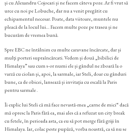
și cu Alexandru Cojocari și ne facem câteva poze. Ar fi vrut să
urce cu noi pe Lobuche, dar nu a venit pregătit cu
echipamentul necesar. Poate, data viitoare, muntele nu
pleacă de la locul lui… Facem multe poze pe traseu și ne
bucurăm de vremea bună.
Spre EBC ne întâlnim cu multe caravane încărcate, dar și
mulți porteri supraîncărcati. Vedem și două „bibilici de
Himalaya” sau cum s-or numi ele și gândul ne zboară la o
varză cu ciolan și, apoi, la sarmale, iar Steli, doar cu gânduri
bune, ca de obicei, lansează și invitația cu escală la Paris
pentru sarmale .
Îi explic lui Steli că mă face nevastă-mea „carne de mici“ dacă
mă opresc la Paris fără ea, mai ales că a refuzat un city break
cu fetele, în perioada asta, ca eu să pot merge fără griji în
Himalaya. Iar, colac peste pupăză, vorba noastră, ca să nu se