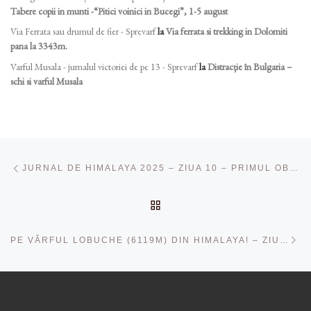
Tabere copii in munti -“Pitici voinici in Bucegi”, 1-5 august
Via Ferrata sau drumul de fier - Sprevarf
la
Via ferrata si trekking in Dolomiti
pana la 3343m.
Varful Musala - jurnalul victoriei de pe 13 - Sprevarf
la
Distracție în Bulgaria –
schi si varful Musala
Navigare în articole
Articolul anterior
JURNAL DE HIMALAYA 2025 – ZIUA 10 – PRIMUL OBIECTIV ATINS: EVEREST BASE CAMP (5364M)
ÎNAPOI LA LISTA CU ART
Ar
PE VÂRFUL LOBUCHE (6119M) DIN HIMALAYA! – ZIUA 12 [VIDEO]