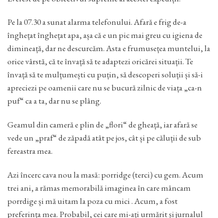
Pe la 07.30 a sunat alarma telefonului. Afară e frig de-a
înghețat înghețat apa, așa că e un pic mai greu cu igiena de
dimineață, dar ne descurcăm. Asta e frumusețea muntelui, la
orice vârstă, că te învață să te adaptezi oricărei situații. Te
învață să te mulțumești cu puțin, să descoperi soluții și să-i
apreciezi pe oamenii care nu se bucură zilnic de viața „ca-n
puf“ ca a ta, dar nu se plâng.
Geamul din cameră e plin de „flori“ de gheață, iar afară se
vede un „praf“ de zăpadă atât pe jos, cât și pe căluții de sub
fereastra mea.
Azi încerc cava nou la masă: porridge (terci) cu gem. Acum
trei ani, a rămas memorabilă imaginea în care mâncam
porrdige și mă uitam la poza cu mici . Acum, a fost
preferința mea. Probabil, cei care mi-ați urmărit și jurnalul