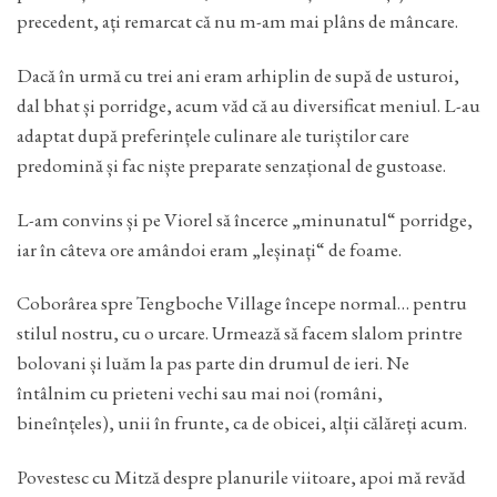
precedent, ați remarcat că nu m-am mai plâns de mâncare.
Dacă în urmă cu trei ani eram arhiplin de supă de usturoi,
dal bhat și porridge, acum văd că au diversificat meniul. L-au
adaptat după preferințele culinare ale turiștilor care
predomină și fac niște preparate senzațional de gustoase.
L-am convins și pe Viorel să încerce „minunatul“ porridge,
iar în câteva ore amândoi eram „leșinați“ de foame.
Coborârea spre Tengboche Village începe normal… pentru
stilul nostru, cu o urcare. Urmează să facem slalom printre
bolovani și luăm la pas parte din drumul de ieri. Ne
întâlnim cu prieteni vechi sau mai noi (români,
bineînțeles), unii în frunte, ca de obicei, alții călăreți acum.
Povestesc cu Mitză despre planurile viitoare, apoi mă revăd