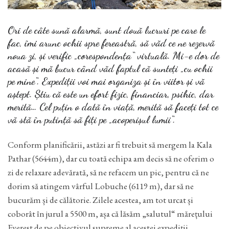
Ori de câte sună alarmă, sunt două lucruri pe care le
fac, îmi arunc ochii spre fereastră, să văd ce ne rezervă
noua zi, și verific „corespondența“ virtuală. Mi-e dor de
acasă și mă bucur când văd faptul că sunteți „cu ochii
pe mine“. Expediții voi mai organiza și în viitor și vă
aștept. Știu că este un efort fizic, financiar, psihic, dar
merită… Cel puțin o dată în viață, merită să faceți tot ce
vă stă în putință să fiți pe „acoperișul lumii“.
Conform planificării, astăzi ar fi trebuit să mergem la Kala
Pathar (5644m), dar cu toată echipa am decis să ne oferim o
zi de relaxare adevărată, să ne refacem un pic, pentru că ne
dorim să atingem vârful Lobuche (6119 m), dar să ne
bucurăm și de călătorie. Zilele acestea, am tot urcat și
coborât în jurul a 5500 m, așa că lăsăm „salutul“ mărețului
Everest de pe obiectivul supreme al acestei expediții.