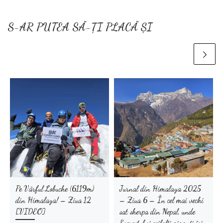
S-AR PUTEA SĂ-ȚI PLACĂ ȘI
Pe Vârful Lobuche (6119m)
Jurnal din Himalaya 2025
din Himalaya! – Ziua 12
– Ziua 6 – În cel mai vechi
[VIDEO]
sat sherpa din Nepal, unde
Everestul și ceilalți giganți își