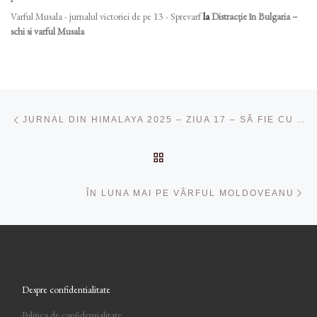
Varful Musala - jurnalul victoriei de pe 13 - Sprevarf
la
Distracție în Bulgaria –
schi si varful Musala
Navigare în articole
Articolul anterior
JURNAL DIN HIMALAYA 2025 – ZIUA 17 – SĂ FIE CU AVENTURĂ PÂNĂ LA CAPĂT: UITE ZBORUL, NU E ZBORUL!
ÎNAPOI LA LISTA CU ART
Ar
ÎN LUNA MAI PE VÂRFUL MOLDOVEANU
Despre confidentialitate
Politica de confidențialitate