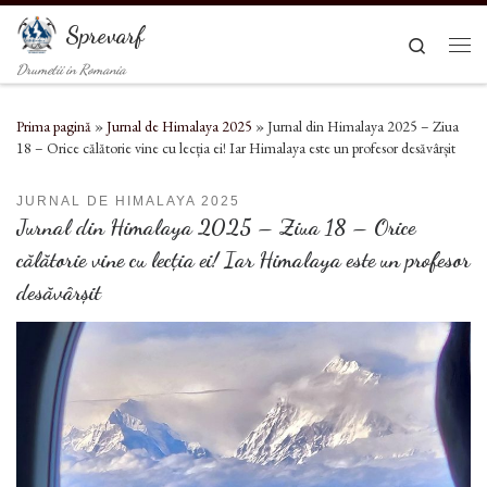
Sari la conținut
Sprevarf
Search
Men
Drumetii in Romania
Prima pagină
»
Jurnal de Himalaya 2025
»
Jurnal din Himalaya 2025 – Ziua
18 – Orice călătorie vine cu lecția ei! Iar Himalaya este un profesor desăvârșit
JURNAL DE HIMALAYA 2025
Jurnal din Himalaya 2025 – Ziua 18 – Orice
călătorie vine cu lecția ei! Iar Himalaya este un profesor
desăvârșit