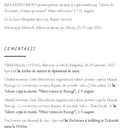
BREAKING NEWS pentru părinți curajoși și copii neînfricați. Tabăra de
Aventură „Voinici pe munți” #Sprevarf revine! 17-21 august
De la Zeii Olimpului direct pe Plajele Greciei!
Pelerinaj pe Muntele Athos cu urcare pe Athon, 21-25 sept 2026
COMENTARII
Vârful Musala (2925m), distracție și schi în Bulgaria, 26-29 ianuarie 2023 -
Sprevarf
la
Atelier de initiere în alpinismul de iarnă
Ghidul montan Cristi Minculescu organizează tabere pentru copii în Munţii
Bucegi. Ce vor învăța cei mici departe de jocurile video | Stiri online 24
la
Tabere copii in munti -“Pitici voinici in Bucegi”, 1-5 august
Ghidul montan Cristi Minculescu organizează tabere pentru copii în Munţii
Bucegi. Ce vor învăța cei mici departe de jocurile video - Ziare locale 24
la
Tabere copii in munti -“Pitici voinici in Bucegi”, 1-5 august
Via Ferrata sau drumul de fier - Sprevarf
la
Via ferrata si trekking in Dolomiti
pana la 3343m.