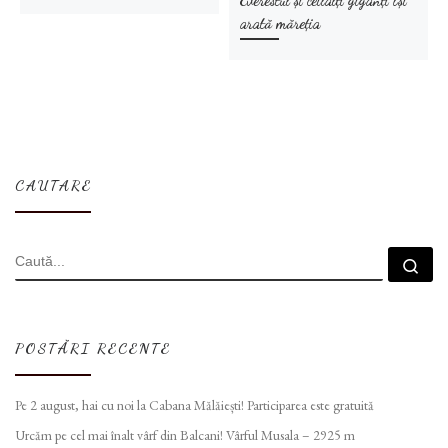
arată măreția
CAUTARE
CĂUTARE
Cau
POSTĂRI RECENTE
Pe 2 august, hai cu noi la Cabana Mălăiești! Participarea este gratuită
Urcăm pe cel mai înalt vârf din Balcani! Vârful Musala – 2925 m