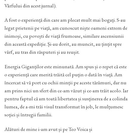
Vârfului din acest jurnal).
A fost o experiență din care am plecat mult mai bogați. S-au
legat prietenii pe viață, am cunoscut niște oameni extrem de
inimoși, cu povești de viață frumoase, similare ascensiunii
din această expediție. Și-au dorit, au muncit, au țințit spre
vârf, au tras din răsputeri și au reușit.
Energia Giganților este minunată. Am spus și o repet că este
o experiență care merită trăită cel puțin o dată în viață. Am
încercat să vă port cu ochii minții pe aceste tărâmuri, dar nu
am prins nici un sfert din ce-am văzut și ce-am trăit acolo. Iar
pentru faptul că am toată libertatea și susținerea de a colinda
lumea, de a-mi trăi visul transformat în job, le mulțumesc
soției și întregii familii.
Alături de mine i-am avut și pe Teo Voica și