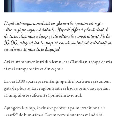
După întreaga aventură cu zborurile, sperăm că azi e
ultima zi pe sezonul ăsta în Nepal! Afară plouă destul
de tare, dar mai e timp și de ultimele cumpărături! Pe la
10.00, aleg să ies în papuci ca să nu îmi ud adidașii și
să atârne și mai tare bagajul
Azi căutăm suveniruri din lemn, dar Claudia nu scapă ocazia
să mai cumpere câteva din cașmir.
La ora 13.00 apar reprezentanții agenției partenere și suntem
gata de plecare. La ce aglomerație și haos e prin oraș, sperăm
că timpul este suficient să prindem avionul.
Ajungem la timp, inclusive pentru a primi tradiționalele
„eșarfe“ de bun-rămas. Facem poze și suntem mândri să