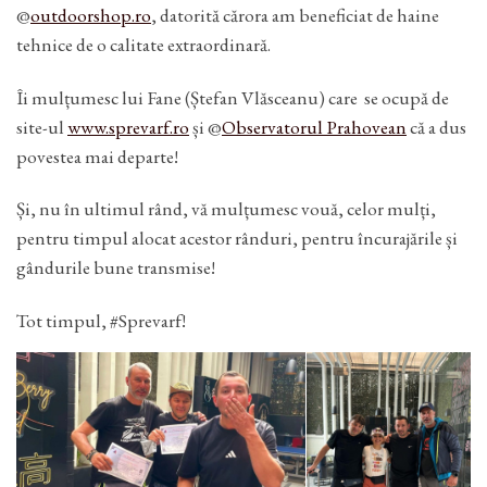
@
outdoorshop.ro
, datorită cărora am beneficiat de haine
tehnice de o calitate extraordinară.
Îi mulțumesc lui Fane (Ștefan Vlăsceanu) care se ocupă de
site-ul
www.sprevarf.ro
și @
Observatorul Prahovean
că a dus
povestea mai departe!
Și, nu în ultimul rând, vă mulțumesc vouă, celor mulți,
pentru timpul alocat acestor rânduri, pentru încurajările și
gândurile bune transmise!
Tot timpul, #Sprevarf!