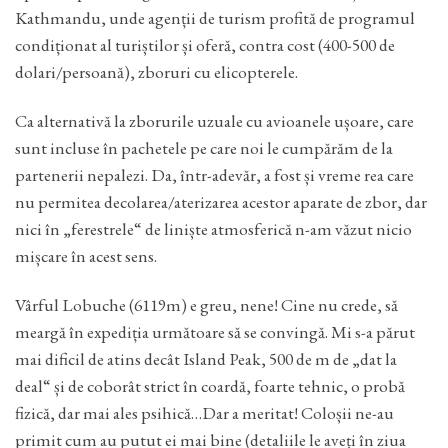
Kathmandu, unde agenții de turism profită de programul
condiționat al turiștilor și oferă, contra cost (400-500 de
dolari/persoană), zboruri cu elicopterele.
Ca alternativă la zborurile uzuale cu avioanele ușoare, care
sunt incluse în pachetele pe care noi le cumpărăm de la
partenerii nepalezi. Da, într-adevăr, a fost și vreme rea care
nu permitea decolarea/aterizarea acestor aparate de zbor, dar
nici în „ferestrele“ de liniște atmosferică n-am văzut nicio
mișcare în acest sens.
Vârful Lobuche (6119m) e greu, nene! Cine nu crede, să
meargă în expediția următoare să se convingă. Mi s-a părut
mai dificil de atins decât Island Peak, 500 de m de „dat la
deal“ și de coborât strict în coardă, foarte tehnic, o probă
fizică, dar mai ales psihică…Dar a meritat! Coloșii ne-au
primit cum au putut ei mai bine (detaliile le aveți în ziua