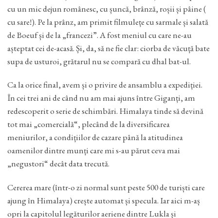
cu un mic dejun românesc, cu șuncă, brânză, roșii și pâine (
cu sare!). Pe la prânz, am primit filmulețe cu sarmale și salată
de Boeuf și de la „francezi”. A fost meniul cu care ne-au
așteptat cei de-acasă. Și, da, să ne fie clar: ciorba de văcuță bate
supa de usturoi, grătarul nu se compară cu dhal bat-ul.
Ca la orice final, avem și o privire de ansamblu a expediției.
În cei trei ani de când nu am mai ajuns între Giganți, am
redescoperit o serie de schimbări. Himalaya tinde să devină
tot mai „comercială“, plecând de la diversificarea
meniurilor, a condițiilor de cazare până la atitudinea
oamenilor dintre munți care mi s-au părut ceva mai
„negustori“ decât data trecută.
Cererea mare (într-o zi normal sunt peste 500 de turiști care
ajung în Himalaya) crește automat și specula. Iar aici m-aș
opri la capitolul legăturilor aeriene dintre Lukla și