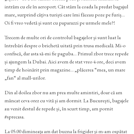
intrăm cu ele în aeroport. Cât stăm la coada la predat bagajul
mare, surprind câțiva turiști care îmi făceau poze pe furiș…
Oi fi vreo vedetă și sunt cu paparazzi pe urmele mele?!
Trecem de multe ori de controlul bagajelor și sunt luat la
întrebări despre o brichetă uitată prin trusa medicală. Mi-o
confiscă, dar asta să-mi fie paguba… Primul zbor trece repede
și ajungem la Dubai. Aici avem de stat vreo 4 ore, deci avem
timp de hoinărit prin magazine… „plăcerea “mea, un mare
„fan“ al mall-urilor.
Din al doilea zbor nu am prea multe amintiri, doar că am
mâncat ceva orez cu vită și am dormit. La București, bagajele
au venit destul de repede și, în scurt timp, am pornit
#sprecasa.
La 05.00 dimineața am dat buzna la frigider și m-am ospătat