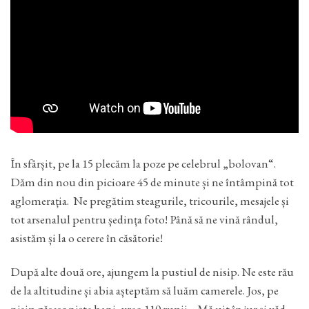
În sfârșit, pe la 15 plecăm la poze pe celebrul „bolovan“.
Dăm din nou din picioare 45 de minute și ne întâmpină tot
aglomerația. Ne pregătim steagurile, tricourile, mesajele și
tot arsenalul pentru ședința foto! Până să ne vină rândul,
asistăm și la o cerere în căsătorie!
După alte două ore, ajungem la pustiul de nisip. Ne este rău
de la altitudine și abia așteptăm să luăm camerele. Jos, pe
nisip găsesc niște bani, vreo 110 rupii… Mă uit în jur și văd