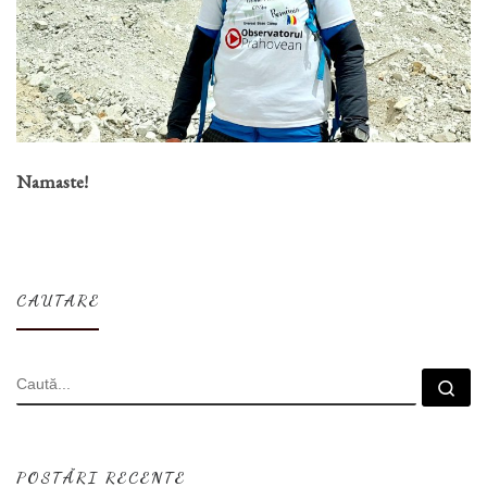
Namaste!
CAUTARE
CĂUTARE
Cau
POSTĂRI RECENTE