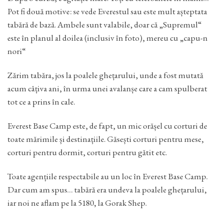
Pot fi două motive: se vede Everestul sau este mult așteptata
tabără de bază. Ambele sunt valabile, doar că „Supremul“
este în planul al doilea (inclusiv în foto), mereu cu „capu-n
nori“
Zărim tabăra, jos la poalele ghețarului, unde a fost mutată
acum câțiva ani, în urma unei avalanșe care a cam spulberat
tot ce a prins în cale.
Everest Base Camp este, de fapt, un mic orășel cu corturi de
toate mărimile și destinațiile. Găsești corturi pentru mese,
corturi pentru dormit, corturi pentru gătit etc.
Toate agențiile respectabile au un loc în Everest Base Camp.
Dar cum am spus… tabără era undeva la poalele ghețarului,
iar noi ne aflam pe la 5180, la Gorak Shep.