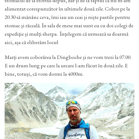
stomacul de la efortul depus, dar și de la faptul că nu m-am
alimentat corespunzător în ultimele două zile. Cobor pe la
20.30 să mănânc ceva, îmi iau un ceai și niște pastile pentru
stomac și răceală. În sala de mese mai sunt eu cu doi colegi de
expediţie și mulți sherpa. Înțelegem că urmează sa doarmă
aici, așa că eliberăm locul
Marți avem coborârea la Dingboche și ne vom trezi la 07.00.
E un drum lung pe care la urcare l-am făcut în două zile. E
bine, totuși, că vom dormi la 4000m.