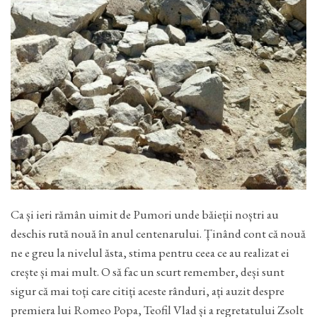
Ca și ieri rămân uimit de Pumori unde băieții noștri au
deschis rută nouă în anul centenarului. Ținând cont că nouă
ne e greu la nivelul ăsta, stima pentru ceea ce au realizat ei
crește și mai mult. O să fac un scurt remember, deși sunt
sigur că mai toți care citiți aceste rânduri, ați auzit despre
premiera lui Romeo Popa, Teofil Vlad și a regretatului Zsolt