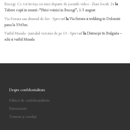
Bucegi. Ce vor învăța cei mici departe de jocurile video - Ziare locale 24
la
Tabere copii in munti -“Pitici voinici in Bucegi”, 1-5 august
Via Ferrata sau drumul de fier - Sprevarf
la
Via ferrata si trekking in Dolomiti
pana la 3343m.
Varful Musala - jurnalul victoriei de pe 13 - Sprevarf
la
Distracție în Bulgaria –
schi si varful Musala
Despre confidentialitate
Politica de confidențialitate
Parteneriate
Termeni și condiții