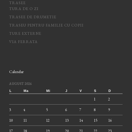
TRASEE
TURA DE O ZI
TRASEE DE DRUMETIE
TRASEU PENTRU FAMILIE CU COPII
TURE EXTERNE
VIA FERRATA
Calendar
AUGUST 2026
L
Ma
Mi
J
V
S
D
1
2
3
4
5
6
7
8
9
10
11
12
13
14
15
16
17
18
19
20
21
22
23