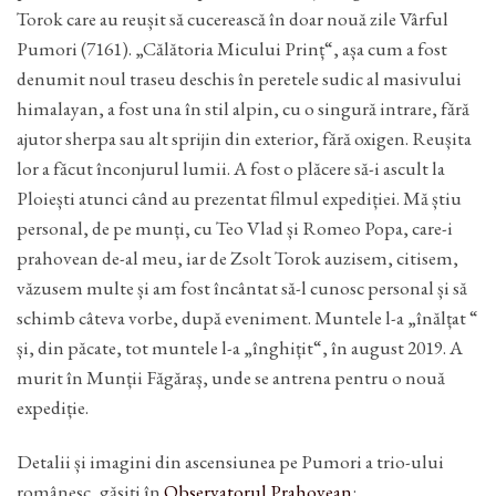
Torok care au reușit să cucerească în doar nouă zile Vârful
Pumori (7161). „Călătoria Micului Prinț“, așa cum a fost
denumit noul traseu deschis în peretele sudic al masivului
himalayan, a fost una în stil alpin, cu o singură intrare, fără
ajutor sherpa sau alt sprijin din exterior, fără oxigen. Reușita
lor a făcut înconjurul lumii. A fost o plăcere să-i ascult la
Ploiești atunci când au prezentat filmul expediției. Mă știu
personal, de pe munți, cu Teo Vlad și Romeo Popa, care-i
prahovean de-al meu, iar de Zsolt Torok auzisem, citisem,
văzusem multe și am fost încântat să-l cunosc personal și să
schimb câteva vorbe, după eveniment. Muntele l-a „înălțat “
și, din păcate, tot muntele l-a „înghițit“, în august 2019. A
murit în Munții Făgăraș, unde se antrena pentru o nouă
expediție.
Detalii și imagini din ascensiunea pe Pumori a trio-ului
românesc, găsiți în
Observatorul Prahovean
: