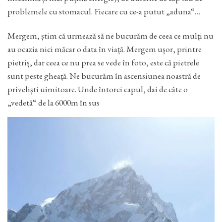
problemele cu stomacul. Fiecare cu ce-a putut „aduna“…
Mergem, știm că urmează să ne bucurăm de ceea ce mulți nu
au ocazia nici măcar o data în viață. Mergem ușor, printre
pietriș, dar ceea ce nu prea se vede în foto, este că pietrele
sunt peste gheață. Ne bucurăm în ascensiunea noastră de
priveliști uimitoare. Unde întorci capul, dai de câte o
„vedetă“ de la 6000m în sus