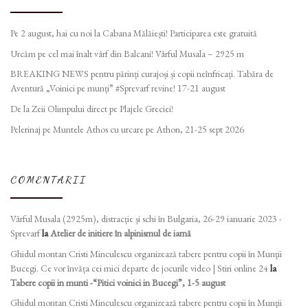
Pe 2 august, hai cu noi la Cabana Mălăiești! Participarea este gratuită
Urcăm pe cel mai înalt vârf din Balcani! Vârful Musala – 2925 m
BREAKING NEWS pentru părinți curajoși și copii neînfricați. Tabăra de
Aventură „Voinici pe munți” #Sprevarf revine! 17-21 august
De la Zeii Olimpului direct pe Plajele Greciei!
Pelerinaj pe Muntele Athos cu urcare pe Athon, 21-25 sept 2026
COMENTARII
Vârful Musala (2925m), distracție și schi în Bulgaria, 26-29 ianuarie 2023 -
Sprevarf
la
Atelier de initiere în alpinismul de iarnă
Ghidul montan Cristi Minculescu organizează tabere pentru copii în Munţii
Bucegi. Ce vor învăța cei mici departe de jocurile video | Stiri online 24
la
Tabere copii in munti -“Pitici voinici in Bucegi”, 1-5 august
Ghidul montan Cristi Minculescu organizează tabere pentru copii în Munţii