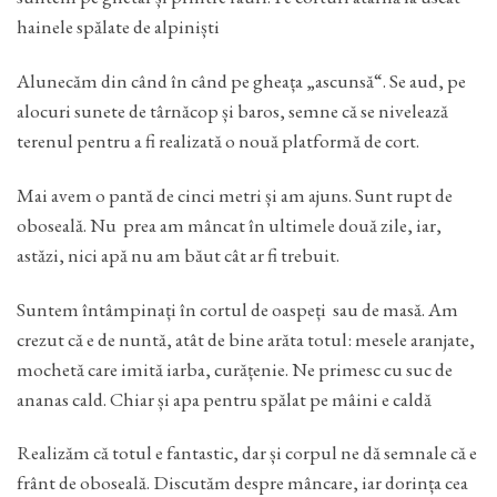
hainele spălate de alpiniști
Alunecăm din când în când pe gheața „ascunsă“. Se aud, pe
alocuri sunete de târnăcop și baros, semne că se nivelează
terenul pentru a fi realizată o nouă platformă de cort.
Mai avem o pantă de cinci metri și am ajuns. Sunt rupt de
oboseală. Nu prea am mâncat în ultimele două zile, iar,
astăzi, nici apă nu am băut cât ar fi trebuit.
Suntem întâmpinați în cortul de oaspeți sau de masă. Am
crezut că e de nuntă, atât de bine arăta totul: mesele aranjate,
mochetă care imită iarba, curățenie. Ne primesc cu suc de
ananas cald. Chiar și apa pentru spălat pe mâini e caldă
Realizăm că totul e fantastic, dar și corpul ne dă semnale că e
frânt de oboseală. Discutăm despre mâncare, iar dorința cea