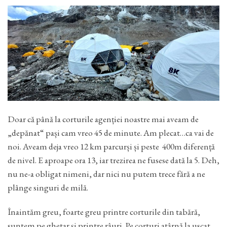
Doar că până la corturile agenției noastre mai aveam de
„depănat“ pași cam vreo 45 de minute. Am plecat…ca vai de
noi. Aveam deja vreo 12 km parcurși și peste 400m diferență
de nivel. E aproape ora 13, iar trezirea ne fusese dată la 5. Deh,
nu ne-a obligat nimeni, dar nici nu putem trece fără a ne
plânge singuri de milă.
Înaintăm greu, foarte greu printre corturile din tabără,
suntem pe ghetar și printre râuri. Pe corturi atârnă la uscat