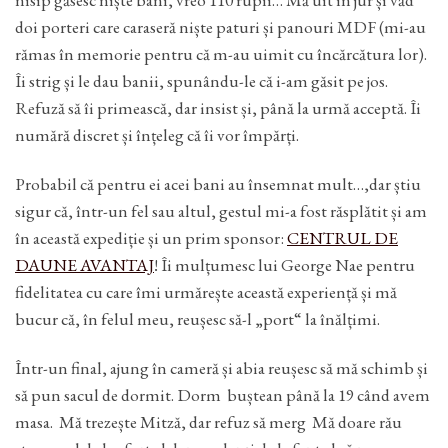
doi porteri care caraseră niște paturi și panouri MDF (mi-au
rămas în memorie pentru că m-au uimit cu încărcătura lor).
Îi strig și le dau banii, spunându-le că i-am găsit pe jos.
Refuză să îi primească, dar insist și, până la urmă acceptă. Îi
numără discret și înțeleg că îi vor împărți.
Probabil că pentru ei acei bani au însemnat mult…,dar știu
sigur că, într-un fel sau altul, gestul mi-a fost răsplătit și am
în această expediție și un prim sponsor:
CENTRUL DE
DAUNE AVANTAJ
! Îi mulțumesc lui George Nae pentru
fidelitatea cu care îmi urmărește această experiență și mă
bucur că, în felul meu, reușesc să-l „port“ la înălțimi.
Într-un final, ajung în cameră și abia reușesc să mă schimb și
să pun sacul de dormit. Dorm buștean până la 19 când avem
masa. Mă trezește Mitză, dar refuz să merg Mă doare rău