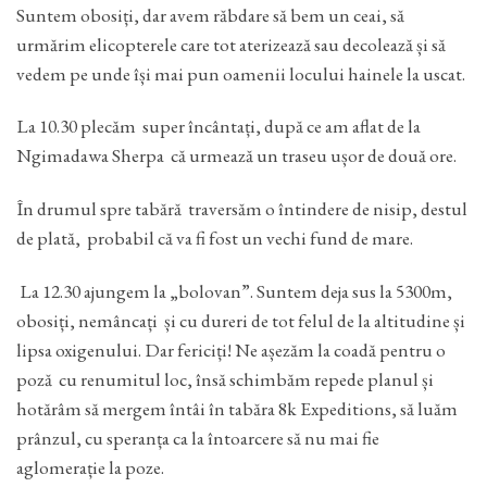
Suntem obosiți, dar avem răbdare să bem un ceai, să
urmărim elicopterele care tot aterizează sau decolează și să
vedem pe unde își mai pun oamenii locului hainele la uscat.
La 10.30 plecăm super încântați, după ce am aflat de la
Ngimadawa Sherpa că urmează un traseu ușor de două ore.
În drumul spre tabără traversăm o întindere de nisip, destul
de plată, probabil că va fi fost un vechi fund de mare.
La 12.30 ajungem la „bolovan”. Suntem deja sus la 5300m,
obosiți, nemâncați și cu dureri de tot felul de la altitudine și
lipsa oxigenului. Dar fericiți! Ne așezăm la coadă pentru o
poză cu renumitul loc, însă schimbăm repede planul și
hotărâm să mergem întâi în tabăra 8k Expeditions, să luăm
prânzul, cu speranța ca la întoarcere să nu mai fie
aglomerație la poze.