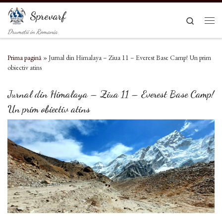
Sari la conținut
Sprevarf
Search
Men
Drumetii in Romania
Prima pagină
»
Jurnal din Himalaya – Ziua 11 – Everest Base Camp! Un prim
obiectiv atins
Jurnal din Himalaya – Ziua 11 – Everest Base Camp!
Un prim obiectiv atins