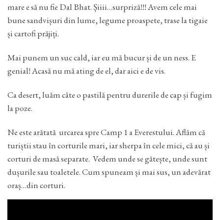
mare e să nu fie Dal Bhat. Șiiii…surpriză!!! Avem cele mai
bune sandvișuri din lume, legume proaspete, trase la tigaie
și cartofi prăjiți.
Mai punem un suc cald, iar eu mă bucur și de un ness. E
genial! Acasă nu mă ating de el, dar aici e de vis.
Ca desert, luăm câte o pastilă pentru durerile de cap și fugim
la poze.
Ne este arătată urcarea spre Camp 1 a Everestului. Aflăm că
turiștii stau în corturile mari, iar sherpa în cele mici, că au și
corturi de masă separate. Vedem unde se gătește, unde sunt
dușurile sau toaletele. Cum spuneam și mai sus, un adevărat
oraș…din corturi.