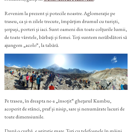
Revenim la prezent și potecile noastre. Aglomerație pe
traseu, ca și-n zilele trecute, împărțim drumul cu turiști,
șerpași, porteri și iaci. Sunt oameni din toate colțurile lumii,
de toate vârstele, bărbați și femei. Toți suntem nerăbdători să
ajungem „acolo“, la tabără.
Pe traseu, în dreapta ne-a „însoțit“ ghețarul Kumbu,
acoperit de stânci, praf și nisip, sare și nenumărate lacuri de
toate dimensiunile.
După o curbă, e agitație mare. Toți cu telefoanele în mâini…