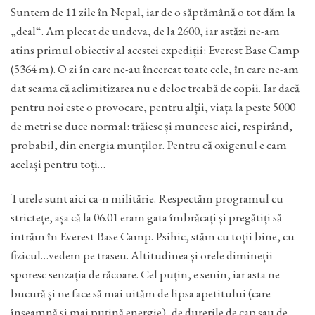
Suntem de 11 zile în Nepal, iar de o săptămână o tot dăm la
„deal“. Am plecat de undeva, de la 2600, iar astăzi ne-am
atins primul obiectiv al acestei expediții: Everest Base Camp
(5364 m). O zi în care ne-au încercat toate cele, în care ne-am
dat seama că aclimitizarea nu e deloc treabă de copii. Iar dacă
pentru noi este o provocare, pentru alții, viața la peste 5000
de metri se duce normal: trăiesc și muncesc aici, respirând,
probabil, din energia munților. Pentru că oxigenul e cam
același pentru toți…
Turele sunt aici ca-n militărie. Respectăm programul cu
strictețe, așa că la 06.01 eram gata îmbrăcați și pregătiți să
intrăm în Everest Base Camp. Psihic, stăm cu toții bine, cu
fizicul…vedem pe traseu. Altitudinea și orele dimineții
sporesc senzația de răcoare. Cel puțin, e senin, iar asta ne
bucură și ne face să mai uităm de lipsa apetitului (care
înseamnă și mai puțină energie), de durerile de cap sau de