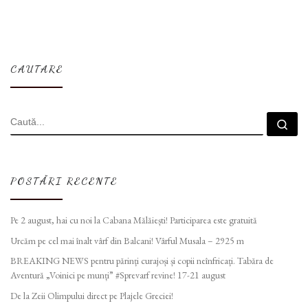
CAUTARE
CĂUTARE
Cau
POSTĂRI RECENTE
Pe 2 august, hai cu noi la Cabana Mălăiești! Participarea este gratuită
Urcăm pe cel mai înalt vârf din Balcani! Vârful Musala – 2925 m
BREAKING NEWS pentru părinți curajoși și copii neînfricați. Tabăra de
Aventură „Voinici pe munți” #Sprevarf revine! 17-21 august
De la Zeii Olimpului direct pe Plajele Greciei!