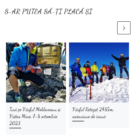
S-AR PUTEA SĂ-ȚI PLACĂ ȘI
Tură pe Vârful Moldoveanu și
Vârful Retezat 2485m,
Viștea Mare, 7-8 octombrie
ascensiune de iarnă
2023