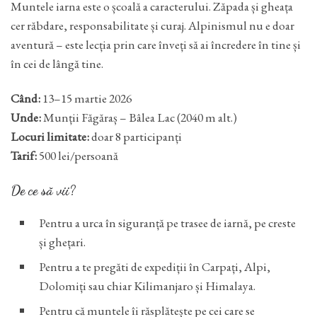
Muntele iarna este o școală a caracterului. Zăpada și gheața
cer răbdare, responsabilitate și curaj. Alpinismul nu e doar
aventură – este lecția prin care înveți să ai încredere în tine și
în cei de lângă tine.
Când:
13–15 martie 2026
Unde:
Munții Făgăraș – Bâlea Lac (2040 m alt.)
Locuri limitate:
doar 8 participanți
Tarif:
500 lei/persoană
De ce să vii?
Pentru a urca în siguranță pe trasee de iarnă, pe creste
și ghețari.
Pentru a te pregăti de expediții în Carpați, Alpi,
Dolomiți sau chiar Kilimanjaro și Himalaya.
Pentru că muntele îi răsplătește pe cei care se