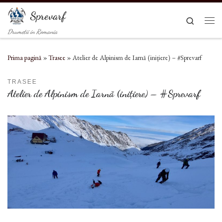
Sari la conținut
Sprevarf
Search
Men
Drumetii in Romania
Prima pagină
»
Trasee
»
Atelier de Alpinism de Iarnă (inițiere) – #Sprevarf
TRASEE
Atelier de Alpinism de Iarnă (inițiere) – #Sprevarf