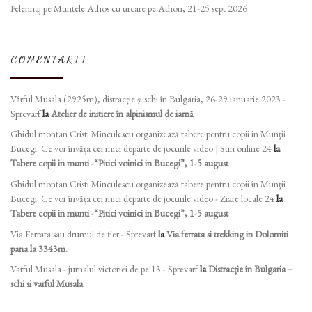
Pelerinaj pe Muntele Athos cu urcare pe Athon, 21-25 sept 2026
COMENTARII
Vârful Musala (2925m), distracție și schi în Bulgaria, 26-29 ianuarie 2023 -
Sprevarf
la
Atelier de initiere în alpinismul de iarnă
Ghidul montan Cristi Minculescu organizează tabere pentru copii în Munţii
Bucegi. Ce vor învăța cei mici departe de jocurile video | Stiri online 24
la
Tabere copii in munti -“Pitici voinici in Bucegi”, 1-5 august
Ghidul montan Cristi Minculescu organizează tabere pentru copii în Munţii
Bucegi. Ce vor învăța cei mici departe de jocurile video - Ziare locale 24
la
Tabere copii in munti -“Pitici voinici in Bucegi”, 1-5 august
Via Ferrata sau drumul de fier - Sprevarf
la
Via ferrata si trekking in Dolomiti
pana la 3343m.
Varful Musala - jurnalul victoriei de pe 13 - Sprevarf
la
Distracție în Bulgaria –
schi si varful Musala