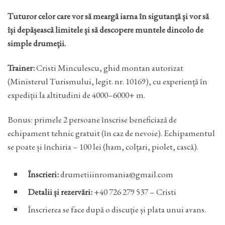
Tuturor celor care vor să meargă iarna în sigutanță și vor să
își depășească limitele și să descopere muntele dincolo de
simple drumeții.
Trainer:
Cristi Minculescu, ghid montan autorizat
(Ministerul Turismului, legit. nr. 10169), cu experiență în
expediții la altitudini de 4000–6000+ m.
Bonus: primele 2 persoane înscrise beneficiază de
echipament tehnic gratuit (în caz de nevoie). Echipamentul
se poate și închiria – 100 lei (ham, colțari, piolet, cască).
Înscrieri:
drumetiiinromania@gmail.com
Detalii și rezervări:
+40 726 279 537 – Cristi
Înscrierea se face după o discuție și plata unui avans.