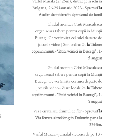
Vârful Musala (2925m), distracție și schi în
Bulgaria, 26-29 ianuarie 2023 - Sprevarf
la
Atelier de initiere în alpinismul de iarnă
Ghidul montan Cristi Minculescu
organizează tabere pentru copii în Munţii
Bucegi. Ce vor învăța cei mici departe de
jocurile video | Stiri online 24
la
Tabere
copii in munti -“Pitici voinici in Bucegi”, 1-
5 august
Ghidul montan Cristi Minculescu
organizează tabere pentru copii în Munţii
Bucegi. Ce vor învăța cei mici departe de
jocurile video - Ziare locale 24
la
Tabere
copii in munti -“Pitici voinici in Bucegi”, 1-
5 august
Via Ferrata sau drumul de fier - Sprevarf
la
i
Via ferrata si trekking in Dolomiti pana la
3343m.
Varful Musala - jurnalul victoriei de pe 13 -