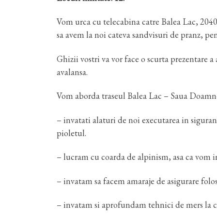
Vom urca cu telecabina catre Balea Lac, 2040m
sa avem la noi cateva sandvisuri de pranz, pent
Ghizii vostri va vor face o scurta prezentare a
avalansa.
Vom aborda traseul Balea Lac – Saua Doamnei, a
– invatati alaturi de noi executarea in siguran
pioletul.
– lucram cu coarda de alpinism, asa ca vom i
– invatam sa facem amaraje de asigurare folos
– invatam si aprofundam tehnici de mers la co