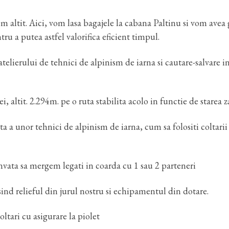
 altit. Aici, vom lasa bagajele la cabana Paltinu si vom avea 
ru a putea astfel valorifica eficient timpul.
 atelierului de tehnici de alpinism de iarna si cautare-salvare i
ltit. 2.294m. pe o ruta stabilita acolo in functie de starea z
ta a unor tehnici de alpinism de iarna, cum sa folositi coltarii 
nvata sa mergem legati in coarda cu 1 sau 2 parteneri
ind relieful din jurul nostru si echipamentul din dotare.
ltari cu asigurare la piolet