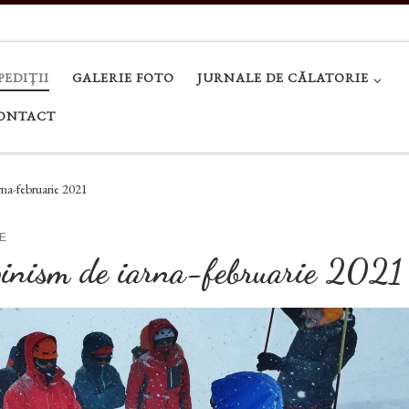
PEDIȚII
GALERIE FOTO
JURNALE DE CĂLATORIE
ONTACT
arna-februarie 2021
E
alpinism de iarna-februarie 2021