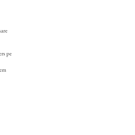
sare
ers pe
tem