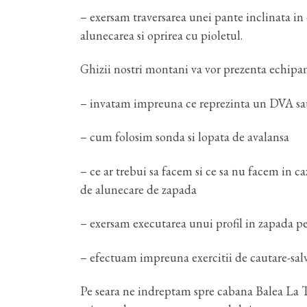
– exersam traversarea unei pante inclinata in 
alunecarea si oprirea cu pioletul.
Ghizii nostri montani va vor prezenta echipam
– invatam impreuna ce reprezinta un DVA sau d
– cum folosim sonda si lopata de avalansa
– ce ar trebui sa facem si ce sa nu facem in c
de alunecare de zapada
– exersam executarea unui profil in zapada pen
– efectuam impreuna exercitii de cautare-salv
Pe seara ne indreptam spre cabana Balea La 