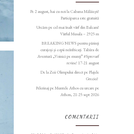
Pe 2 august, hai cu noi la Cabana Mălăiești!
Participarea este gratuită
Urcăm pe cel mai înalt vârf din Balcani!
Vârful Musala – 2925 m
BREAKING NEWS pentru părinți
curajoși și copii neînfricați. Tabăra de
Aventură „Voinici pe munți” #Sprevarf
revine! 17-21 august
De la Zeii Olimpului direct pe Plajele
Greciei!
Pelerinaj pe Muntele Athos cu urcare pe
Athon, 21-25 sept 2026
COMENTARII