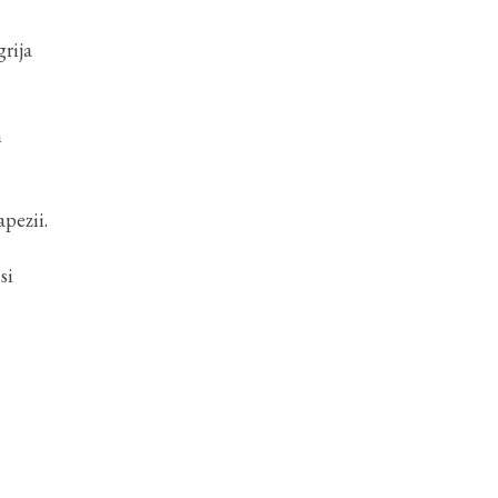
grija
n
apezii.
si