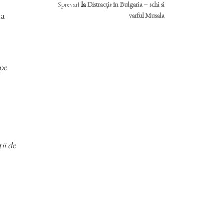
Sprevarf
la
Distracție în Bulgaria – schi si
ma
varful Musala
 pe
ii de