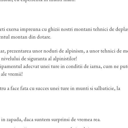
 veti exersa impreuna cu ghizii nostri montani tehnici de depla
mentul montan din dotare.
r, prezentarea unor noduri de alpinism, a unor tehnici de m
 nivelului de siguranta al alpinistilor!
hipamentul adecvat unei ture in conditii de iarna, cum ne pu
 ale vremii!
u a face fata cu succes unei ture in munti si salbaticie, la
 in zapada, daca suntem surprinsi de vremea rea.