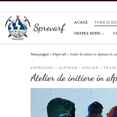
Sari la conținut
ACASĂ
TURE ȘI EX
Sprevarf
DESPRE MINE
C
Prima pagină
»
#Sprevarf
»
Atelier de initiere in alpinism de i
#SPREVARF
ALPINISM
ATELIER
TRASE
Atelier de initiere in 