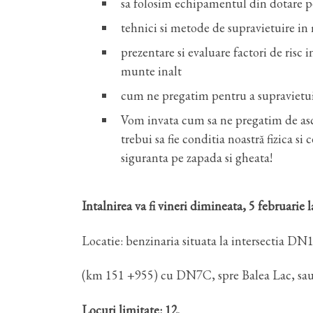
sa folosim echipamentul din dotare p
tehnici si metode de supravietuire i
prezentare si evaluare factori de risc 
munte inalt
cum ne pregatim pentru a supravietui
Vom invata cum sa ne pregatim de asce
trebui sa fie conditia noastră fizica si
siguranta pe zapada si gheata!
Intalnirea va fi vineri dimineata, 5 februarie l
Locatie: benzinaria situata la intersectia DN
(km 151 +955) cu DN7C, spre Balea Lac, sau c
Locuri limitate: 12.