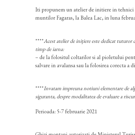
Iti propunem un atelier de initiere in tehnici
muntilor Fagaras, la Balea Lac, in luna februa
****
Acest atelier de inițiere este dedicat tuturor
timp de iarna:
– de la folositul coltarilor si al pioletului pe
salvare in avalansa sau la folosirea corecta a 
****
Invatam impreuna notiuni elementare de alpin
siguranta, despre modalitatea de evaluare a riscu
Perioada: 5-7 februarie 2021
Ghizi montani autorizati de Ministerul Turis