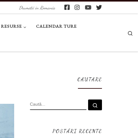
Drumetii in Romania
RESURSE
CALENDAR TURE
Se
CAUTARE
CĂUTARE
Caută...
POSTĂRI RECENTE