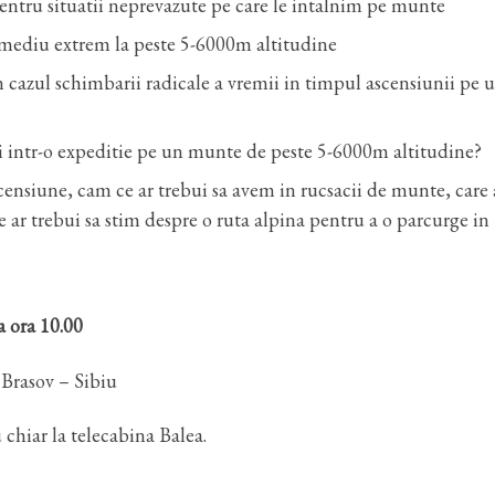
entru situatii neprevazute pe care le intalnim pe munte
n mediu extrem la peste 5-6000m altitudine
in cazul schimbarii radicale a vremii in timpul ascensiunii pe 
 intr-o expeditie pe un munte de peste 5-6000m altitudine?
nsiune, cam ce ar trebui sa avem in rucsacii de munte, care 
 ce ar trebui sa stim despre o ruta alpina pentru a o parcurge in
a ora 10.00
1Brasov – Sibiu
hiar la telecabina Balea.