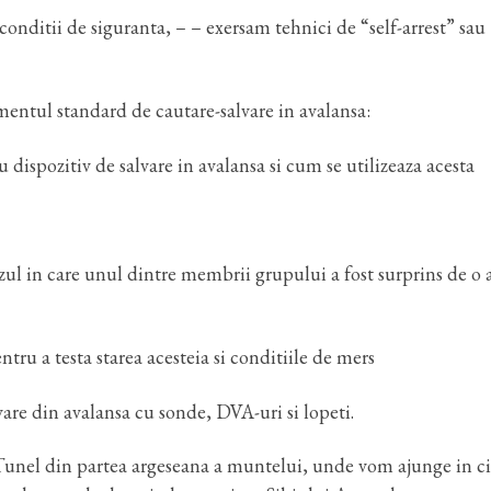
conditii de siguranta, – – exersam tehnici de “self-arrest” sau
entul standard de cautare-salvare in avalansa:
ispozitiv de salvare in avalansa si cum se utilizeaza acesta
azul in care unul dintre membrii grupului a fost surprins de o a
tru a testa starea acesteia si conditiile de mers
are din avalansa cu sonde, DVA-uri si lopeti.
Tunel din partea argeseana a muntelui, unde vom ajunge in ci