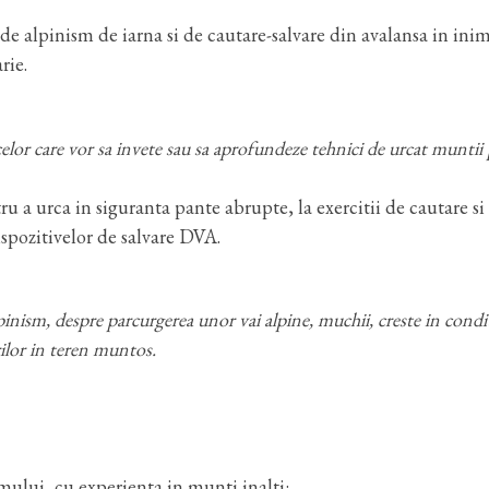
 de alpinism de iarna si de cautare-salvare din avalansa in ini
rie.
 celor care vor sa invete sau sa aprofundeze tehnici de urcat muntii
ntru a urca in siguranta pante abrupte, la exercitii de cautare si
dispozitivelor de salvare DVA.
ism, despre parcurgerea unor vai alpine, muchii, creste in condit
rilor in teren muntos.
mului, cu experienta in munti inalti: