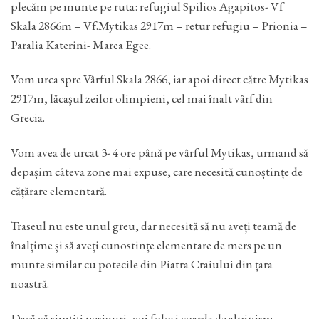
plecăm pe munte pe ruta: refugiul Spilios Agapitos- Vf
Skala 2866m – Vf.Mytikas 2917m – retur refugiu – Prionia –
Paralia Katerini- Marea Egee.
Vom urca spre Vârful Skala 2866, iar apoi direct către Mytikas
2917m, lăcaşul zeilor olimpieni, cel mai înalt vârf din
Grecia.
Vom avea de urcat 3- 4 ore până pe vârful Mytikas, urmand să
depașim câteva zone mai expuse, care necesită cunoștințe de
cățărare elementară.
Traseul nu este unul greu, dar necesită să nu aveți teamă de
înalțime și să aveți cunostințe elementare de mers pe un
munte similar cu potecile din Piatra Craiului din țara
noastră.
Dacă vă simțiți nesiguri, voi folosi coarda de alpinism