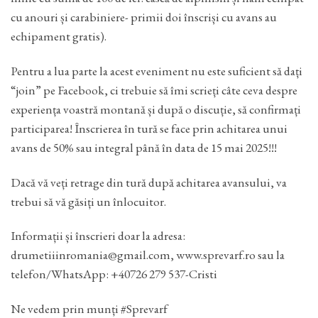
cu anouri și carabiniere- primii doi înscriși cu avans au
echipament gratis).
Pentru a lua parte la acest eveniment nu este suficient să dați
“join” pe Facebook, ci trebuie să îmi scrieți câte ceva despre
experiența voastră montană și după o discuție, să confirmați
participarea! Înscrierea în tură se face prin achitarea unui
avans de 50% sau integral până în data de 15 mai 2025!!!
Dacă vă veți retrage din tură după achitarea avansului, va
trebui să vă găsiți un înlocuitor.
Informații și înscrieri doar la adresa:
drumetiiinromania@gmail.com, www.sprevarf.ro sau la
telefon/WhatsApp: +40726 279 537-Cristi
Ne vedem prin munți #Sprevarf