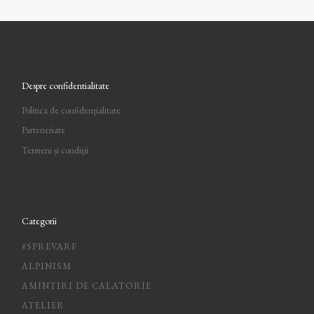
Despre confidentialitate
Politica de confidențialitate
Parteneriate
Termeni și condiții
Categorii
#SPREVARF
ALPINISM
AMINTIRI DE CALATORIE
ATELIER