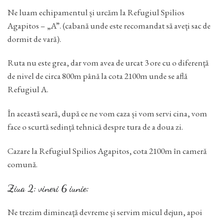
Ne luam echipamentul și urcăm la Refugiul Spilios
Agapitos – „A”. (cabană unde este recomandat să aveți sac de
dormit de vară).
Ruta nu este grea, dar vom avea de urcat 3 ore cu o diferență
de nivel de circa 800m până la cota 2100m unde se află
Refugiul A.
În această seară, după ce ne vom caza și vom servi cina, vom
face o scurtă sedință tehnică despre tura de a doua zi.
Cazare la Refugiul Spilios Agapitos, cota 2100m în cameră
comună.
Ziua 2: vineri 6 iunie:
Ne trezim dimineață devreme și servim micul dejun, apoi