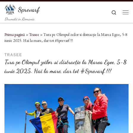
Sari la conținut
Sprevarf
Search
Men
Drumetii in Romania
Prima pagină
»
Trasee
»
Tura pe Olimpul zeilor si distracție la Marea Egee, 5-8
iunie 2025. Hai la mare, dar tot #Sprevarf !!!
TRASEE
Tura pe Olimpul zeilor si distracție la Marea Egee, 5-8
iunie 2025. Hai la mare, dar tot #Sprevarf !!!