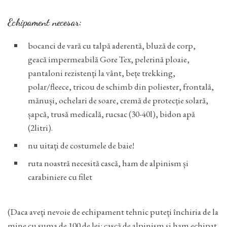
Echipament necesar:
bocanci de vară cu talpă aderentă, bluză de corp,
geacă impermeabilă Gore Tex, pelerină ploaie,
pantaloni rezistenți la vânt, bețe trekking,
polar/fleece, tricou de schimb din poliester, frontală,
mănuși, ochelari de soare, cremă de protecție solară,
șapcă, trusă medicală, rucsac (30-40l), bidon apă
(2litri).
nu uitați de costumele de baie!
ruta noastră necesită cască, ham de alpinism și
carabiniere cu filet
(Daca aveți nevoie de echipament tehnic puteți închiria de la
mine cu suma de 100 de lei: cască de alpinism și ham echipat