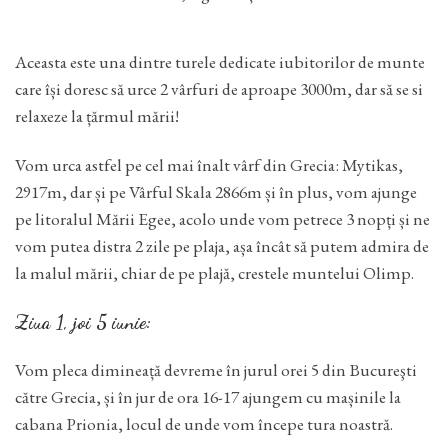
Aceasta este una dintre turele dedicate iubitorilor de munte
care își doresc să urce 2 vârfuri de aproape 3000m, dar să se si
relaxeze la țărmul mării!
Vom urca astfel pe cel mai înalt vârf din Grecia: Mytikas,
2917m, dar și pe Vârful Skala 2866m și în plus, vom ajunge
pe litoralul Mării Egee, acolo unde vom petrece 3 nopți și ne
vom putea distra 2 zile pe plaja, așa încât să putem admira de
la malul mării, chiar de pe plajă, crestele muntelui Olimp.
Ziua 1, joi 5 iunie:
Vom pleca dimineață devreme în jurul orei 5 din Bucureşti
către Grecia, și în jur de ora 16-17 ajungem cu mașinile la
cabana Prionia, locul de unde vom începe tura noastră.