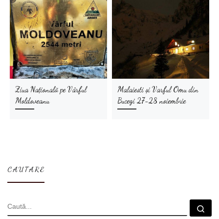
Ziua Națională pe Vârful
Malaiesti și Varful Omu din
Moldoveanu
Bucegi 27-28 noiembrie
CAUTARE
CĂUTARE
Cau