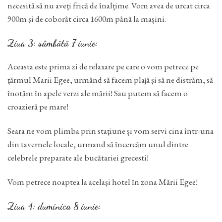
necesită să nu aveți frică de înalțime. Vom avea de urcat circa
900m și de coborât circa 1600m până la mașini.
Ziua 3: sâmbătă 7 iunie:
Aceasta este prima zi de relaxare pe care o vom petrece pe
țărmul Marii Egee, urmând să facem plajă și să ne distrăm, să
înotăm în apele verzi ale mării! Sau putem să facem o
croazieră pe mare!
Seara ne vom plimba prin stațiune și vom servi cina într-una
din tavernele locale, urmand să încercăm unul dintre
celebrele preparate ale bucătariei grecesti!
Vom petrece noaptea la același hotel în zona Mării Egee!
Ziua 4: duminica 8 iunie: