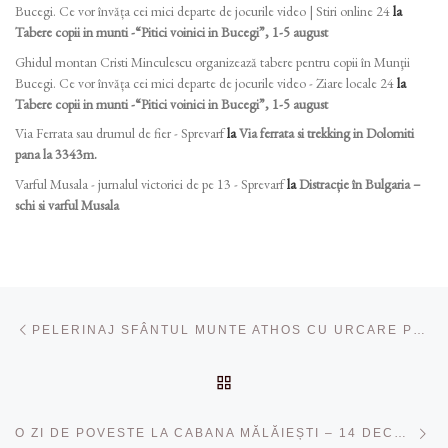
Bucegi. Ce vor învăța cei mici departe de jocurile video | Stiri online 24
la
Tabere copii in munti -“Pitici voinici in Bucegi”, 1-5 august
Ghidul montan Cristi Minculescu organizează tabere pentru copii în Munţii
Bucegi. Ce vor învăța cei mici departe de jocurile video - Ziare locale 24
la
Tabere copii in munti -“Pitici voinici in Bucegi”, 1-5 august
Via Ferrata sau drumul de fier - Sprevarf
la
Via ferrata si trekking in Dolomiti
pana la 3343m.
Varful Musala - jurnalul victoriei de pe 13 - Sprevarf
la
Distracție în Bulgaria –
schi si varful Musala
Navigare în articole
Articolul anterior
PELERINAJ SFÂNTUL MUNTE ATHOS CU URCARE PE VF ATHON 1-5 APRILIE 2025
ÎNAPOI LA LISTA CU ART
Ar
O ZI DE POVESTE LA CABANA MĂLĂIEȘTI – 14 DECEMBRIE 2024