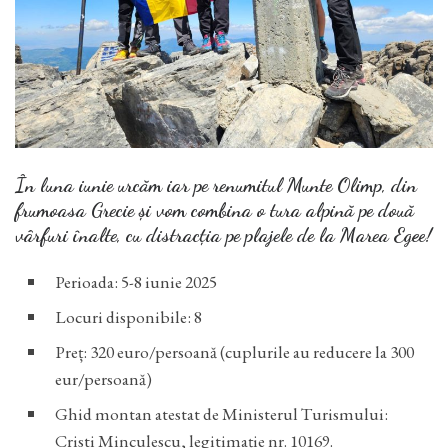
În luna iunie urcăm iar pe renumitul Munte Olimp, din
frumoasa Grecie și vom combina o tura alpină pe două
vârfuri înalte, cu distracția pe plajele de la Marea Egee!
Perioada: 5-8 iunie 2025
Locuri disponibile: 8
Preț: 320 euro/persoană (cuplurile au reducere la 300
eur/persoană)
Ghid montan atestat de Ministerul Turismului:
Cristi Minculescu, legitimație nr. 10169.