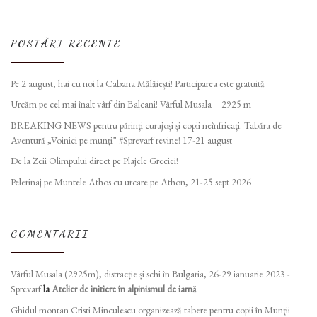
POSTĂRI RECENTE
Pe 2 august, hai cu noi la Cabana Mălăiești! Participarea este gratuită
Urcăm pe cel mai înalt vârf din Balcani! Vârful Musala – 2925 m
BREAKING NEWS pentru părinți curajoși și copii neînfricați. Tabăra de
Aventură „Voinici pe munți” #Sprevarf revine! 17-21 august
De la Zeii Olimpului direct pe Plajele Greciei!
Pelerinaj pe Muntele Athos cu urcare pe Athon, 21-25 sept 2026
COMENTARII
Vârful Musala (2925m), distracție și schi în Bulgaria, 26-29 ianuarie 2023 -
Sprevarf
la
Atelier de initiere în alpinismul de iarnă
Ghidul montan Cristi Minculescu organizează tabere pentru copii în Munţii