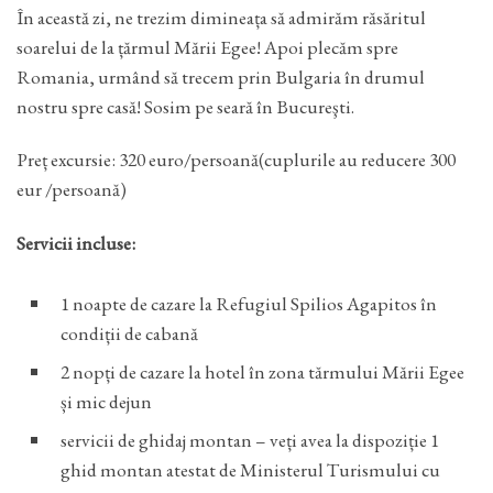
În această zi, ne trezim dimineața să admirăm răsăritul
soarelui de la țărmul Mării Egee! Apoi plecăm spre
Romania, urmând să trecem prin Bulgaria în drumul
nostru spre casă! Sosim pe seară în Bucureşti.
Preț excursie: 320 euro/persoană(cuplurile au reducere 300
eur /persoană)
Servicii incluse:
1 noapte de cazare la Refugiul Spilios Agapitos în
condiții de cabană
2 nopți de cazare la hotel în zona tărmului Mării Egee
și mic dejun
servicii de ghidaj montan – veți avea la dispoziție 1
ghid montan atestat de Ministerul Turismului cu