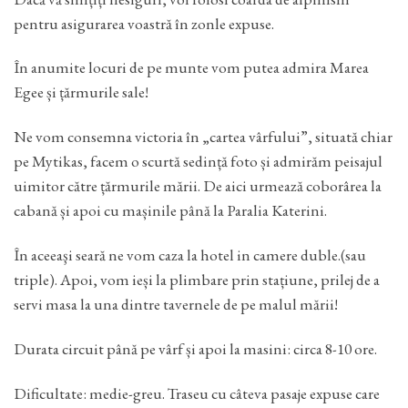
pentru asigurarea voastră în zonle expuse.
În anumite locuri de pe munte vom putea admira Marea
Egee și țărmurile sale!
Ne vom consemna victoria în „cartea vârfului”, situată chiar
pe Mytikas, facem o scurtă sedință foto și admirăm peisajul
uimitor către țărmurile mării. De aici urmează coborârea la
cabană și apoi cu mașinile până la Paralia Katerini.
În aceeaşi seară ne vom caza la hotel in camere duble.(sau
triple). Apoi, vom ieși la plimbare prin stațiune, prilej de a
servi masa la una dintre tavernele de pe malul mării!
Durata circuit până pe vârf și apoi la masini: circa 8-10 ore.
Dificultate: medie-greu. Traseu cu câteva pasaje expuse care