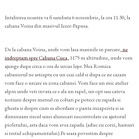
Intalnirea noastra va fi sambata 6 noiembrie, la ora 11.30, la
cabana Voina din masivul Iezer-Papusa.
De la cabana Voina, unde vom lasa masinile in parcare,
ne
indreptam spre Cabana Cuca,
1175 m altitudine, unde vom
ajunge dupa circa o ora de urcus lejer. Nea Romica
cabanierul ne asteapta cu un ceai cald si dupa ce ne cazam
vom face o urcare in zona cabanei. Vom face un mic atelier
alpin unde veti invata ce e ala un rapel, un opt sau cateva
notiuni despre mersul cu coltari pe poteci cu zapada si
gheata si despre cum sa abordam o panta inzapezita si sa
diminuam riscul unei alunecari necontrolate cu ajutorul
pioletului, asta daca vom avea zapada. (aduc eu corzi, hamuri
si restul echipamentului).Pe seara povestim despre