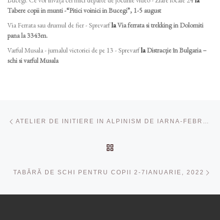
Bucegi. Ce vor învăța cei mici departe de jocurile video - Ziare locale 24
la
Tabere copii in munti -“Pitici voinici in Bucegi”, 1-5 august
Via Ferrata sau drumul de fier - Sprevarf
la
Via ferrata si trekking in Dolomiti
pana la 3343m.
Varful Musala - jurnalul victoriei de pe 13 - Sprevarf
la
Distracție în Bulgaria –
schi si varful Musala
Navigare în articole
Articolul anterior
ATELIER DE INITIERE IN ALPINISM DE IARNA-FEBRUARIE 2022
ÎNAPOI LA LISTA CU ART
Ar
TABĂRĂ DE SCHI PENTRU COPII 2-7IANUARIE, 2022