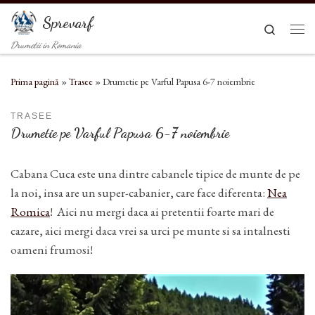
Sari la conținut
Sprevarf
Search
Men
Drumetii in Romania
Prima pagină
»
Trasee
»
Drumetie pe Varful Papusa 6-7 noiembrie
TRASEE
Drumetie pe Varful Papusa 6-7 noiembrie
Cabana Cuca este una dintre cabanele tipice de munte de pe
la noi, insa are un super-cabanier, care face diferenta:
Nea
Romica
! Aici nu mergi daca ai pretentii foarte mari de
cazare, aici mergi daca vrei sa urci pe munte si sa intalnesti
oameni frumosi!