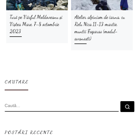
Tură pe Vârful Moldoveanu și
Atelier alpinism de iarna, cu
Viștea Mare, 7-8 octombrie
Relu Nica 11-13 martie,
2023
muntii Fagaras (modul-
avansati)
CAUTARE
CĂUTARE
Cau
POSTĂRI RECENTE