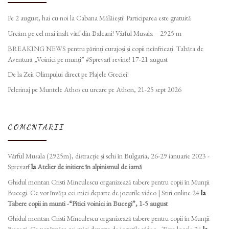
Pe 2 august, hai cu noi la Cabana Mălăiești! Participarea este gratuită
Urcăm pe cel mai înalt vârf din Balcani! Vârful Musala – 2925 m
BREAKING NEWS pentru părinți curajoși și copii neînfricați. Tabăra de
Aventură „Voinici pe munți” #Sprevarf revine! 17-21 august
De la Zeii Olimpului direct pe Plajele Greciei!
Pelerinaj pe Muntele Athos cu urcare pe Athon, 21-25 sept 2026
COMENTARII
Vârful Musala (2925m), distracție și schi în Bulgaria, 26-29 ianuarie 2023 -
Sprevarf
la
Atelier de initiere în alpinismul de iarnă
Ghidul montan Cristi Minculescu organizează tabere pentru copii în Munţii
Bucegi. Ce vor învăța cei mici departe de jocurile video | Stiri online 24
la
Tabere copii in munti -“Pitici voinici in Bucegi”, 1-5 august
Ghidul montan Cristi Minculescu organizează tabere pentru copii în Munţii