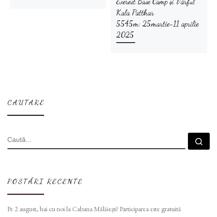
Everest Base Camp și Vârful
Kala Patthar
5545m: 25martie-11 aprilie
2025
CAUTARE
CĂUTARE
Cau
POSTĂRI RECENTE
Pe 2 august, hai cu noi la Cabana Mălăiești! Participarea este gratuită