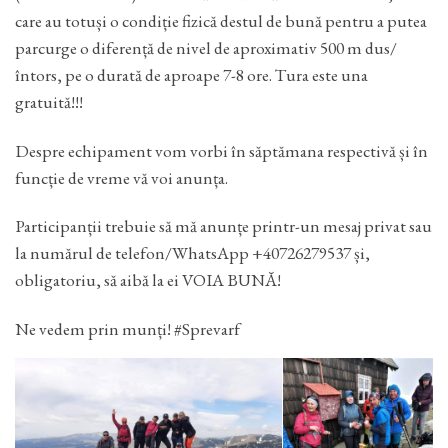
care au totuși o condiție fizică destul de bună pentru a putea
parcurge o diferență de nivel de aproximativ 500 m dus/
întors, pe o durată de aproape 7-8 ore. Tura este una
gratuită!!!
Despre echipament vom vorbi în săptămana respectivă și în
funcție de vreme vă voi anunța.
Participanții trebuie să mă anunțe printr-un mesaj privat sau
la numărul de telefon/WhatsApp +40726279537 și,
obligatoriu, să aibă la ei VOIA BUNĂ!
Ne vedem prin munți! #Sprevarf