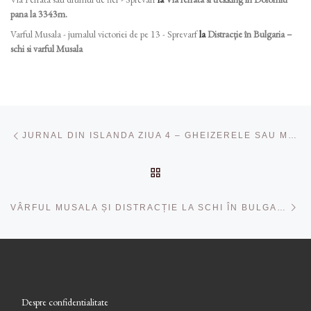
pana la 3343m.
Varful Musala - jurnalul victoriei de pe 13 - Sprevarf
la
Distracție în Bulgaria –
schi si varful Musala
Navigare în articole
Articolul anterior
JURNAL DIN ISLANDA ZIUA 4 – GHEIZERELE SAU MODUL ÎN CARE A CREAT DUMNEZEU „CONDUCTELE” DE APĂ CALDĂ ÎN ȚARA „DE GHEAȚĂ”
ÎNAPOI LA LISTA CU ART
Ar
VÂRFUL MUSALA ȘI DISTRACȚIE LA SCHI ÎN BULGARIA 28-31 MARTIE 2024
Despre confidentialitate