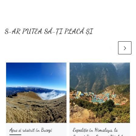
S-AR PUTEA SĂ-ȚI PLACĂ ȘI
Apus si răsărit în Bucegi
Expediție în Himalaya, la