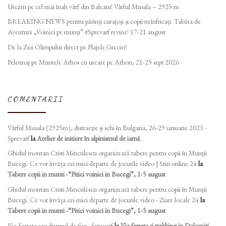
Urcăm pe cel mai înalt vârf din Balcani! Vârful Musala – 2925 m
BREAKING NEWS pentru părinți curajoși și copii neînfricați. Tabăra de
Aventură „Voinici pe munți” #Sprevarf revine! 17-21 august
De la Zeii Olimpului direct pe Plajele Greciei!
Pelerinaj pe Muntele Athos cu urcare pe Athon, 21-25 sept 2026
COMENTARII
Vârful Musala (2925m), distracție și schi în Bulgaria, 26-29 ianuarie 2023 -
Sprevarf
la
Atelier de initiere în alpinismul de iarnă
Ghidul montan Cristi Minculescu organizează tabere pentru copii în Munţii
Bucegi. Ce vor învăța cei mici departe de jocurile video | Stiri online 24
la
Tabere copii in munti -“Pitici voinici in Bucegi”, 1-5 august
Ghidul montan Cristi Minculescu organizează tabere pentru copii în Munţii
Bucegi. Ce vor învăța cei mici departe de jocurile video - Ziare locale 24
la
Tabere copii in munti -“Pitici voinici in Bucegi”, 1-5 august
Via Ferrata sau drumul de fier - Sprevarf
la
Via ferrata si trekking in Dolomiti