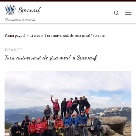
Sari la conținut
Sprevarf
Search
Men
Drumetii in Romania
Prima pagină
»
Trasee
»
Tura aniversară de ziua mea! #Sprevarf
TRASEE
Tura aniversară de ziua mea! #Sprevarf