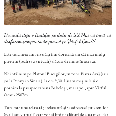
Devenită deja o tradiție, pe data de 22 Mai vă invit să
desfacem șampania ămpreună pe Vârful Omu!!!
Este tura mea aniversară și îmi doresc să am cât mai mulți
prieteni (reali sau virtuali) alături de mine în acea zi.
Ne întâlnim pe Platoul Bucegilor, în zona Piatra Arsă (sau
jos la Penny în Sinaia), la ora 9;30. Lăsăm mașinile și o
pornim la pas spre cabana Babele și, mai apoi, spre Vârful
Omu- 2507m.
Tura este una relaxată și relaxantă și se adresează prietenilor
(reali sau virtuali) care vor să îmi fie alături de ziua mea, dar