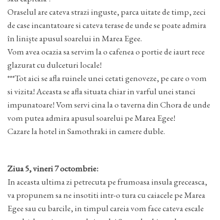
Oraselul are cateva strazi inguste, parca uitate de timp, zeci
de case incantatoare si cateva terase de unde se poate admira
în liniște apusul soarelui in Marea Egee.
Vom avea ocazia sa servim la o cafenea o portie de iaurt rece
glazurat cu dulceturi locale!
***Tot aici se afla ruinele unei cetati genoveze, pe care o vom
si vizita! Aceasta se afla situata chiar in varful unei stanci
impunatoare! Vom servi cina la o taverna din Chora de unde
vom putea admira apusul soarelui pe Marea Egee!
Cazare la hotel in Samothraki in camere duble.
Ziua 5, vineri 7 octombrie:
In aceasta ultima zi petrecuta pe frumoasa insula greceasca,
va propunem sa ne insotiti intr-o tura cu caiacele pe Marea
Egee sau cu barcile, in timpul careia vom face cateva escale