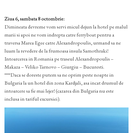
Ziua 6, sambata 8 octombrie:
Dimineata devreme vom servi micul dejun la hotel pe malul
marii si apoi ne vom indrepta catre ferryboat pentru a
traversa Marea Egee catre Alexandropoulis, urmand sa ne
luam la revedere de la frumoasa insula Samothraki!
Intoarcerea in Romania pe traseul Alexandropoulis –
Makaza – Veliko Tarnovo – Giurgiu – Bucuresti.
****Daca se doreste putem sa ne oprim peste noapte in
Bulgaria la un hotel din zona Kardjali, asa incat drumul de
intoarcere sa fie mai lejer! (cazarea din Bulgaria nu este
inclusa in tariful excursiei).