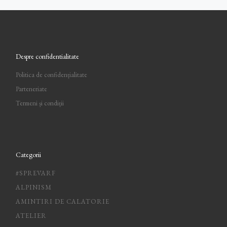
Despre confidentialitate
Politica de confidențialitate
Parteneriate
Termeni și condiții
Categorii
#SPREVARF
ALPINISM
AMINTIRI DE CALATORIE
ATELIER