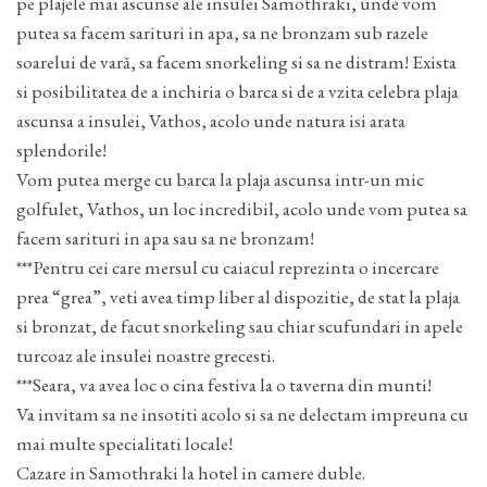
pe plajele mai ascunse ale insulei Samothraki, unde vom
putea sa facem sarituri in apa, sa ne bronzam sub razele
soarelui de vară, sa facem snorkeling si sa ne distram! Exista
si posibilitatea de a inchiria o barca si de a vzita celebra plaja
ascunsa a insulei, Vathos, acolo unde natura isi arata
splendorile!
Vom putea merge cu barca la plaja ascunsa intr-un mic
golfulet, Vathos, un loc incredibil, acolo unde vom putea sa
facem sarituri in apa sau sa ne bronzam!
***Pentru cei care mersul cu caiacul reprezinta o incercare
prea “grea”, veti avea timp liber al dispozitie, de stat la plaja
si bronzat, de facut snorkeling sau chiar scufundari in apele
turcoaz ale insulei noastre grecesti.
***Seara, va avea loc o cina festiva la o taverna din munti!
Va invitam sa ne insotiti acolo si sa ne delectam impreuna cu
mai multe specialitati locale!
Cazare in Samothraki la hotel in camere duble.