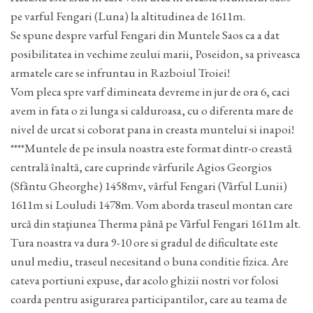
pe varful Fengari (Luna) la altitudinea de 1611m.
Se spune despre varful Fengari din Muntele Saos ca a dat
posibilitatea in vechime zeului marii, Poseidon, sa priveasca
armatele care se infruntau in Razboiul Troiei!
Vom pleca spre varf dimineata devreme in jur de ora 6, caci
avem in fata o zi lunga si calduroasa, cu o diferenta mare de
nivel de urcat si coborat pana in creasta muntelui si inapoi!
****Muntele de pe insula noastra este format dintr-o creastă
centrală înaltă, care cuprinde vârfurile Agios Georgios
(Sfântu Gheorghe) 1458mv, vârful Fengari (Vârful Lunii)
1611m si Louludi 1478m. Vom aborda traseul montan care
urcă din staţiunea Therma până pe Vârful Fengari 1611m alt.
Tura noastra va dura 9-10 ore si gradul de dificultate este
unul mediu, traseul necesitand o buna conditie fizica. Are
cateva portiuni expuse, dar acolo ghizii nostri vor folosi
coarda pentru asigurarea participantilor, care au teama de