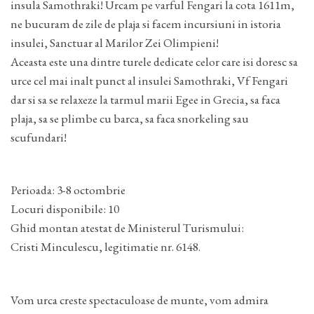
insula Samothraki! Urcam pe varful Fengari la cota 1611m,
ne bucuram de zile de plaja si facem incursiuni in istoria
insulei, Sanctuar al Marilor Zei Olimpieni!
Aceasta este una dintre turele dedicate celor care isi doresc sa
urce cel mai inalt punct al insulei Samothraki, Vf Fengari
dar si sa se relaxeze la tarmul marii Egee in Grecia, sa faca
plaja, sa se plimbe cu barca, sa faca snorkeling sau
scufundari!
Perioada: 3-8 octombrie
Locuri disponibile: 10
Ghid montan atestat de Ministerul Turismului:
Cristi Minculescu, legitimatie nr. 6148.
Vom urca creste spectaculoase de munte, vom admira