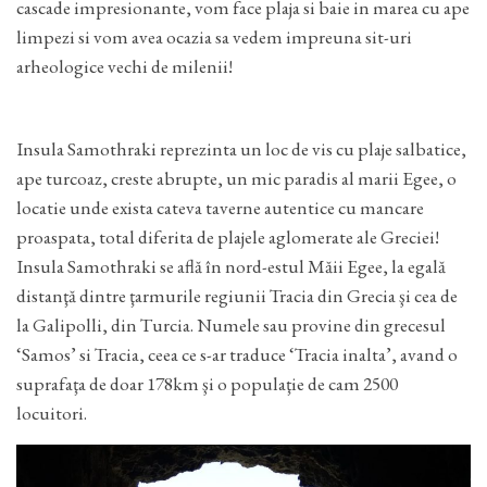
cascade impresionante, vom face plaja si baie in marea cu ape
limpezi si vom avea ocazia sa vedem impreuna sit-uri
arheologice vechi de milenii!
Insula Samothraki reprezinta un loc de vis cu plaje salbatice,
ape turcoaz, creste abrupte, un mic paradis al marii Egee, o
locatie unde exista cateva taverne autentice cu mancare
proaspata, total diferita de plajele aglomerate ale Greciei!
Insula Samothraki se află în nord-estul Măii Egee, la egală
distanţă dintre ţarmurile regiunii Tracia din Grecia şi cea de
la Galipolli, din Turcia. Numele sau provine din grecesul
‘Samos’ si Tracia, ceea ce s-ar traduce ‘Tracia inalta’, avand o
suprafaţa de doar 178km şi o populaţie de cam 2500
locuitori.