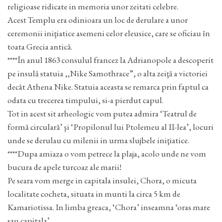
religioase ridicate in memoria unor zeitati celebre.
Acest Templu era odinioara un loc de derulare a unor
ceremonii iniţiatice asemeni celor eleusice, care se oficiau în
toata Grecia antică.
****În anul 1863 consulul francez la Adrianopole a descoperit
pe insulă statuia ,,Nike Samothrace”, o alta zeiţă a victoriei
decât Athena Nike. Statuia aceasta se remarca prin faptul ca
odata cu trecerea timpului, si-a pierdut capul.
Tot in acest sit arheologic vom putea admira ‘Teatrul de
formă circulară’ şi ‘Propilonul lui Ptolemeu al II-lea’, locuri
unde se derulau cu milenii in urma slujbele iniţiatice.
****Dupa amiaza o vom petrece la plaja, acolo unde ne vom
bucura de apele turcoaz ale marii!
Pe seara vom merge in capitala insulei, Chora, o micuta
localitate cocheta, situata in munti la circa 5 km de
Kamariotissa. In limba greaca, ‘Chora’ inseamna ‘oras mare
sau capitala’.