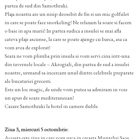
partea de sud din Samothraki.
Plaja noastra are un nisip deosebit de fin si un mic golfulet
in care se poate face snorkeling! Ne relaxam la soare si facem
o baie in apa marii! In partea sudica a insulei se mai afla
cateva plaje ascunse, la care se poate ajunge cu barca, asa ca
vom avea de explorat!
Seara ne vom plimba prin insula si vom servi cina intr-una
din tavernele locale – Akrogiali, din partea de sud a insulei
noastre, urmand sa incercam unul dintre celebrele preparate
ale bucatariei grecesti.
Este un loc magic, de unde vom putea sa admiram in voie
un apus de soare mediteraneean!
Cazare Samothraki la hotel in camere duble.
Ziua 3, miercuri 5 octombrie:
Aceasta este ziua in care vom urca in creasta Muntelui Saos