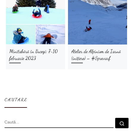
Minitabără în Bucegi: 7-10
Atelier de Alpinism de Iarnă
februarie 2023
(inițiere) – #Sprevarf
CAUTARE
CĂUTARE
Cau