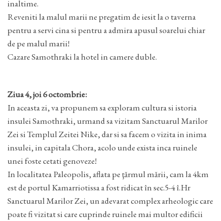
inaltime.
Reveniti la malul marii ne pregatim de iesit la o taverna
pentru a servi cina si pentru a admira apusul soarelui chiar
de pe malul marii!
Cazare Samothraki la hotel in camere duble.
Ziua 4, joi 6 octombrie:
In aceasta zi, va propunem sa exploram cultura si istoria
insulei Samothraki, urmand sa vizitam Sanctuarul Marilor
Zei si Templul Zeitei Nike, dar si sa facem o vizita in inima
insulei, in capitala Chora, acolo unde exista inca ruinele
unei foste cetati genoveze!
In localitatea Paleopolis, aflata pe ţărmul mării, cam la 4km
est de portul Kamarriotissa a fost ridicat în sec.5-4 î.Hr
Sanctuarul Marilor Zei, un adevarat complex arheologic care
poate fi vizitat si care cuprinde ruinele mai multor edificii