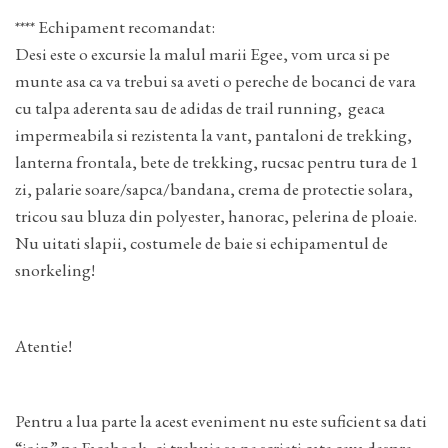
**** Echipament recomandat:
Desi este o excursie la malul marii Egee, vom urca si pe
munte asa ca va trebui sa aveti o pereche de bocanci de vara
cu talpa aderenta sau de adidas de trail running, geaca
impermeabila si rezistenta la vant, pantaloni de trekking,
lanterna frontala, bete de trekking, rucsac pentru tura de 1
zi, palarie soare/sapca/bandana, crema de protectie solara,
tricou sau bluza din polyester, hanorac, pelerina de ploaie.
Nu uitati slapii, costumele de baie si echipamentul de
snorkeling!
Atentie!
Pentru a lua parte la acest eveniment nu este suficient sa dati
“join” pe Facebook, ci trebuie sa ne scrieti cate ceva despre