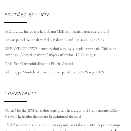
POSTĂRI RECENTE
Pe 2 august, hai cu noi la Cabana Mălăiești! Participarea este gratuită
Urcăm pe cel mai înalt vârf din Balcani! Vârful Musala – 2925 m
BREAKING NEWS pentru părinți curajoși și copii neînfricați. Tabăra de
Aventură „Voinici pe munți” #Sprevarf revine! 17-21 august
De la Zeii Olimpului direct pe Plajele Greciei!
Pelerinaj pe Muntele Athos cu urcare pe Athon, 21-25 sept 2026
COMENTARII
Vârful Musala (2925m), distracție și schi în Bulgaria, 26-29 ianuarie 2023 -
Sprevarf
la
Atelier de initiere în alpinismul de iarnă
Ghidul montan Cristi Minculescu organizează tabere pentru copii în Munţii