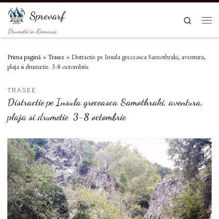
Sari la conținut
Sprevarf
Search
Men
Drumetii in Romania
Prima pagină
»
Trasee
»
Distractie pe Insula greceasca Samothraki, aventura,
plaja si drumetie 3-8 octombrie
TRASEE
Distractie pe Insula greceasca Samothraki, aventura,
plaja si drumetie 3-8 octombrie