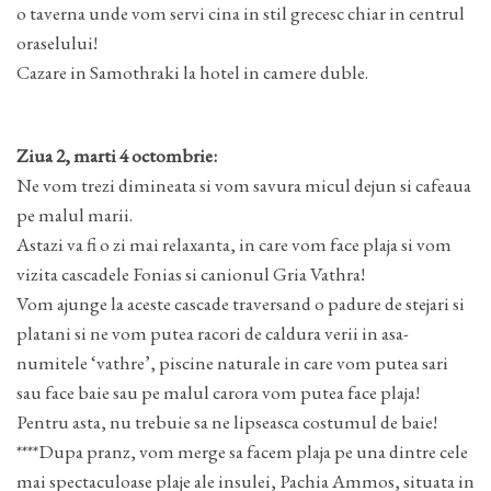
o taverna unde vom servi cina in stil grecesc chiar in centrul
oraselului!
Cazare in Samothraki la hotel in camere duble.
Ziua 2, marti 4 octombrie:
Ne vom trezi dimineata si vom savura micul dejun si cafeaua
pe malul marii.
Astazi va fi o zi mai relaxanta, in care vom face plaja si vom
vizita cascadele Fonias si canionul Gria Vathra!
Vom ajunge la aceste cascade traversand o padure de stejari si
platani si ne vom putea racori de caldura verii in asa-
numitele ‘vathre’, piscine naturale in care vom putea sari
sau face baie sau pe malul carora vom putea face plaja!
Pentru asta, nu trebuie sa ne lipseasca costumul de baie!
****Dupa pranz, vom merge sa facem plaja pe una dintre cele
mai spectaculoase plaje ale insulei, Pachia Ammos, situata in