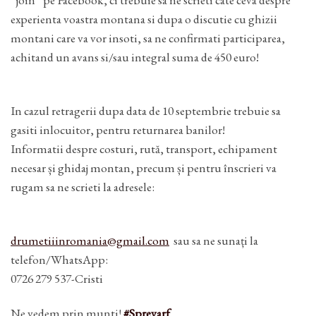
experienta voastra montana si dupa o discutie cu ghizii
montani care va vor insoti, sa ne confirmati participarea,
achitand un avans si/sau integral suma de 450 euro!
In cazul retragerii dupa data de 10 septembrie trebuie sa
gasiti inlocuitor, pentru returnarea banilor!
Informatii despre costuri, rută, transport, echipament
necesar și ghidaj montan, precum și pentru înscrieri va
rugam sa ne scrieti la adresele:
drumetiiinromania@gmail.com
sau sa ne sunați la
telefon/WhatsApp:
0726 279 537-Cristi
Ne vedem prin munti!
#Sprevarf