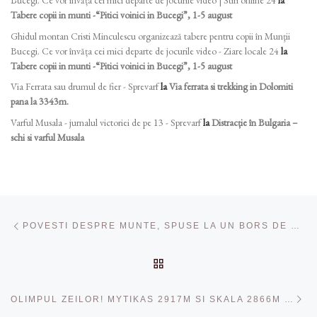
Bucegi. Ce vor învăța cei mici departe de jocurile video | Stiri online 24
la
Tabere copii in munti -“Pitici voinici in Bucegi”, 1-5 august
Ghidul montan Cristi Minculescu organizează tabere pentru copii în Munţii
Bucegi. Ce vor învăța cei mici departe de jocurile video - Ziare locale 24
la
Tabere copii in munti -“Pitici voinici in Bucegi”, 1-5 august
Via Ferrata sau drumul de fier - Sprevarf
la
Via ferrata si trekking in Dolomiti
pana la 3343m.
Varful Musala - jurnalul victoriei de pe 13 - Sprevarf
la
Distracție în Bulgaria –
schi si varful Musala
Navigare în articole
Articolul anterior
POVESTI DESPRE MUNTE, SPUSE LA UN BORS DE PESTE INTR-O EXCURSIE IN DELTA DUNARII, 17-19 IUNIE
ÎNAPOI LA LISTA CU ART
Ar
OLIMPUL ZEILOR! MYTIKAS 2917M SI SKALA 2866M DAR SI PLAJA LA MAREA EGEE