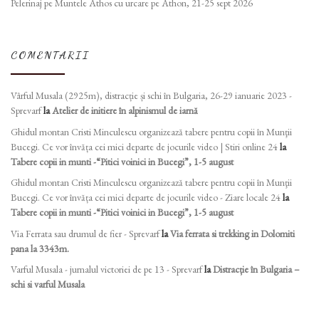
Pelerinaj pe Muntele Athos cu urcare pe Athon, 21-25 sept 2026
COMENTARII
Vârful Musala (2925m), distracție și schi în Bulgaria, 26-29 ianuarie 2023 -
Sprevarf
la
Atelier de initiere în alpinismul de iarnă
Ghidul montan Cristi Minculescu organizează tabere pentru copii în Munţii
Bucegi. Ce vor învăța cei mici departe de jocurile video | Stiri online 24
la
Tabere copii in munti -“Pitici voinici in Bucegi”, 1-5 august
Ghidul montan Cristi Minculescu organizează tabere pentru copii în Munţii
Bucegi. Ce vor învăța cei mici departe de jocurile video - Ziare locale 24
la
Tabere copii in munti -“Pitici voinici in Bucegi”, 1-5 august
Via Ferrata sau drumul de fier - Sprevarf
la
Via ferrata si trekking in Dolomiti
pana la 3343m.
Varful Musala - jurnalul victoriei de pe 13 - Sprevarf
la
Distracție în Bulgaria –
schi si varful Musala