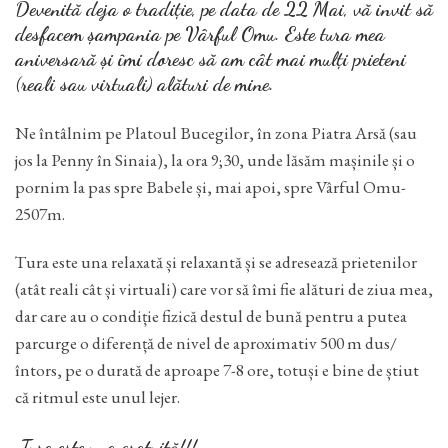
Devenită deja o tradiție, pe data de 22 Mai, vă invit să
desfacem șampania pe Vârful Omu. Este tura mea
aniversară și îmi doresc să am cât mai mulți prieteni
(reali sau virtuali) alături de mine.
Ne întâlnim pe Platoul Bucegilor, în zona Piatra Arsă (sau
jos la Penny în Sinaia), la ora 9;30, unde lăsăm mașinile și o
pornim la pas spre Babele și, mai apoi, spre Vârful Omu-
2507m.
Tura este una relaxată și relaxantă și se adresează prietenilor
(atât reali cât și virtuali) care vor să îmi fie alături de ziua mea,
dar care au o condiție fizică destul de bună pentru a putea
parcurge o diferență de nivel de aproximativ 500 m dus/
întors, pe o durată de aproape 7-8 ore, totuși e bine de știut
că ritmul este unul lejer.
Tura este una gratuită!!!