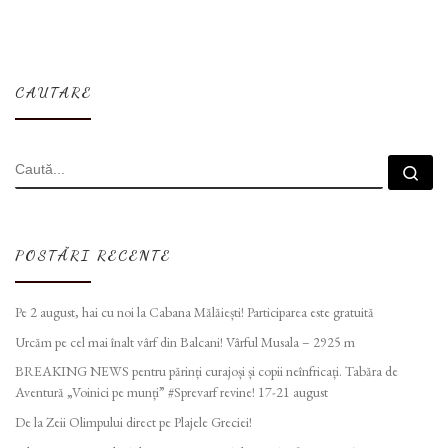
CAUTARE
CĂUTARE
Cau
POSTĂRI RECENTE
Pe 2 august, hai cu noi la Cabana Mălăiești! Participarea este gratuită
Urcăm pe cel mai înalt vârf din Balcani! Vârful Musala – 2925 m
BREAKING NEWS pentru părinți curajoși și copii neînfricați. Tabăra de
Aventură „Voinici pe munți” #Sprevarf revine! 17-21 august
De la Zeii Olimpului direct pe Plajele Greciei!