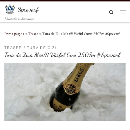
Sari la conținut
Sprevarf
Search
Men
Drumetii in Romania
Prima pagină
»
Trasee
»
Tura de Ziua Mea!!! Vârful Omu 2507m #Sprevarf
TRASEE
TURA DE O ZI
Tura de Ziua Mea!!! Vârful Omu 2507m #Sprevarf