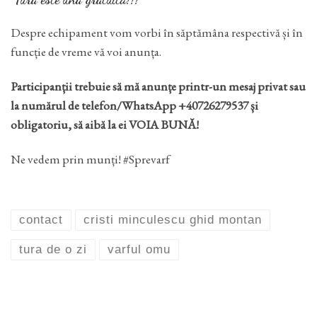
Despre echipament vom vorbi în săptămâna respectivă și în
funcție de vreme vă voi anunța.
Participanții trebuie să mă anunțe printr-un mesaj privat sau
la numărul de telefon/WhatsApp +40726279537 și
obligatoriu, să aibă la ei VOIA BUNĂ!
Ne vedem prin munți! #Sprevarf
contact
cristi minculescu ghid montan
tura de o zi
varful omu