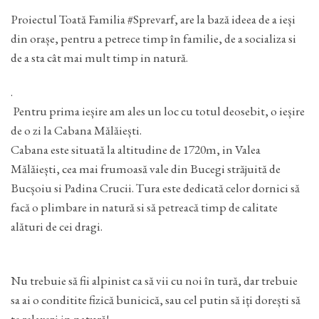
Proiectul Toată Familia #Sprevarf, are la bază ideea de a ieși
din orașe, pentru a petrece timp în familie, de a socializa si
de a sta cât mai mult timp in natură.
.
Pentru prima ieșire am ales un loc cu totul deosebit, o ieșire
de o zi la Cabana Mălăiești.
Cabana este situată la altitudine de 1720m, in Valea
Mălăiești, cea mai frumoasă vale din Bucegi străjuită de
Bucșoiu si Padina Crucii. Tura este dedicată celor dornici să
facă o plimbare in natură si să petreacă timp de calitate
alături de cei dragi.
Nu trebuie să fii alpinist ca să vii cu noi în tură, dar trebuie
sa ai o conditite fizică bunicică, sau cel putin să iți dorești să
te relaxezi in natură!