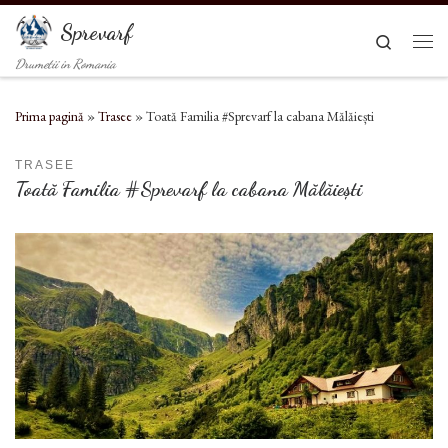
Sari la conținut
Sprevarf
Search
Men
Drumetii in Romania
Prima pagină
»
Trasee
»
Toată Familia #Sprevarf la cabana Mălăiești
TRASEE
Toată Familia #Sprevarf la cabana Mălăiești