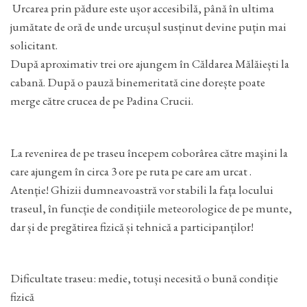
Urcarea prin pădure este ușor accesibilă, până în ultima
jumătate de oră de unde urcușul susținut devine puțin mai
solicitant.
După aproximativ trei ore ajungem în Căldarea Mălăiești la
cabană. După o pauză binemeritată cine dorește poate
merge către crucea de pe Padina Crucii.
La revenirea de pe traseu începem coborârea către maşini la
care ajungem în circa 3 ore pe ruta pe care am urcat .
Atenție! Ghizii dumneavoastră vor stabili la fața locului
traseul, în funcție de condițiile meteorologice de pe munte,
dar și de pregătirea fizică și tehnică a participanților!
Dificultate traseu: medie, totuși necesită o bună condiție
fizică