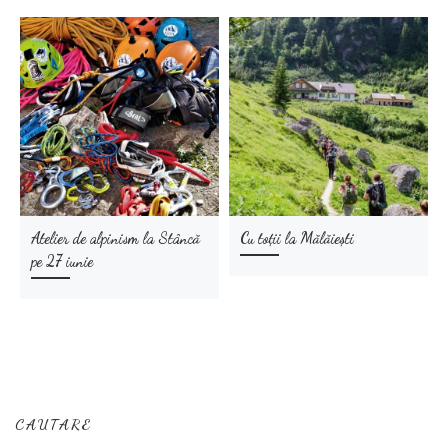
Atelier de alpinism la Stâncă
Cu toții la Mălăiești
pe 27 iunie
CAUTARE