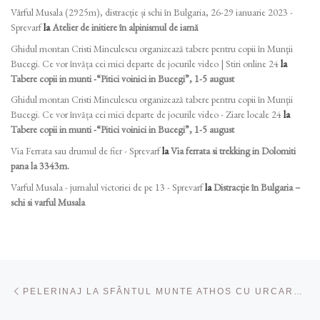
Vârful Musala (2925m), distracție și schi în Bulgaria, 26-29 ianuarie 2023 -
Sprevarf
la
Atelier de initiere în alpinismul de iarnă
Ghidul montan Cristi Minculescu organizează tabere pentru copii în Munţii
Bucegi. Ce vor învăța cei mici departe de jocurile video | Stiri online 24
la
Tabere copii in munti -“Pitici voinici in Bucegi”, 1-5 august
Ghidul montan Cristi Minculescu organizează tabere pentru copii în Munţii
Bucegi. Ce vor învăța cei mici departe de jocurile video - Ziare locale 24
la
Tabere copii in munti -“Pitici voinici in Bucegi”, 1-5 august
Via Ferrata sau drumul de fier - Sprevarf
la
Via ferrata si trekking in Dolomiti
pana la 3343m.
Varful Musala - jurnalul victoriei de pe 13 - Sprevarf
la
Distracție în Bulgaria –
schi si varful Musala
Navigare în articole
Articolul anterior
PELERINAJ LA SFÂNTUL MUNTE ATHOS CU URCARE PE VF ATHON ( 2033M) ȘI SALONIC 10-15 OCTOMBRIE