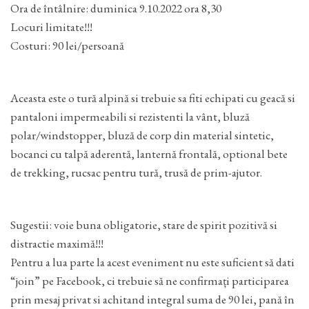
Ora de întâlnire: duminica 9.10.2022 ora 8,30
Locuri limitate!!!
Costuri: 90 lei/persoană
Aceasta este o tură alpină si trebuie sa fiti echipati cu geacă si
pantaloni impermeabili si rezistenti la vânt, bluză
polar/windstopper, bluză de corp din material sintetic,
bocanci cu talpă aderentă, lanternă frontală, optional bete
de trekking, rucsac pentru tură, trusă de prim-ajutor.
Sugestii: voie buna obligatorie, stare de spirit pozitivă si
distractie maximă!!!
Pentru a lua parte la acest eveniment nu este suficient să dati
“join” pe Facebook, ci trebuie să ne confirmați participarea
prin mesaj privat si achitand integral suma de 90 lei, pană în