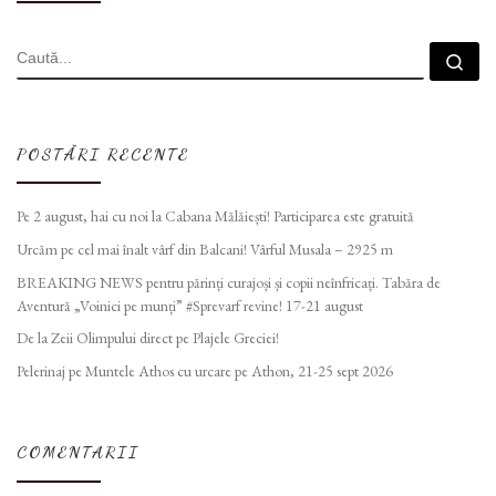
CĂUTARE
Cau
POSTĂRI RECENTE
Pe 2 august, hai cu noi la Cabana Mălăiești! Participarea este gratuită
Urcăm pe cel mai înalt vârf din Balcani! Vârful Musala – 2925 m
BREAKING NEWS pentru părinți curajoși și copii neînfricați. Tabăra de
Aventură „Voinici pe munți” #Sprevarf revine! 17-21 august
De la Zeii Olimpului direct pe Plajele Greciei!
Pelerinaj pe Muntele Athos cu urcare pe Athon, 21-25 sept 2026
COMENTARII