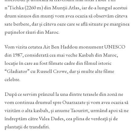
n’Tichka (2260 m) din Munții Atlas, iar de-a lungul acestui
drum sinuos din munți vom avea ocazia să observăm câteva
sate berbere, dar și câteva oaze care se află situate pe marginea
puținelor râuri din Maroc.
Vom vizita cetatea Ait Ben Haddou monument UNESCO
din 1987, considerată cea mai veche Kasbah din Maroc,
locație în care au fost filmate cadre din filmul istoric
“Gladiator” cu Russell Crowe, dar și multe alte filme
celebre.
După ce servim prânzul la una dintre terasele din zonă ne
vom continua drumul spre Ouarzazate și vom avea ocazia să
vizităm o alta kasbah, și anume Taourirt, urmând apoi să ne
îndreptăm către Valea Dades, cea plina de verdeață și de
plantații de trandafiri.