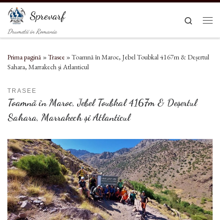
Sari la conținut
Sprevarf
Search
Men
Drumetii in Romania
Prima pagină
»
Trasee
»
Toamnă în Maroc, Jebel Toubkal 4167m & Deșertul
Sahara, Marrakech și Atlanticul
TRASEE
Toamnă în Maroc, Jebel Toubkal 4167m & Deșertul
Sahara, Marrakech și Atlanticul