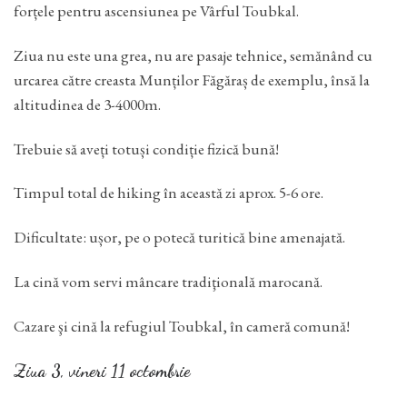
forțele pentru ascensiunea pe Vârful Toubkal.
Ziua nu este una grea, nu are pasaje tehnice, semănând cu
urcarea către creasta Munților Făgăraș de exemplu, însă la
altitudinea de 3-4000m.
Trebuie să aveți totuși condiție fizică bună!
Timpul total de hiking în această zi aprox. 5-6 ore.
Dificultate: ușor, pe o potecă turitică bine amenajată.
La cină vom servi mâncare tradiţională marocană.
Cazare şi cină la refugiul Toubkal, în cameră comună!
Ziua 3, vineri 11 octombrie