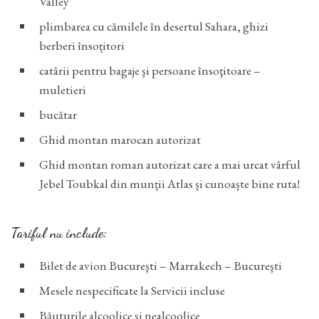
Valley
plimbarea cu cămilele în desertul Sahara, ghizi
berberi însoțitori
catârii pentru bagaje şi persoane însoţitoare –
muletieri
bucătar
Ghid montan marocan autorizat
Ghid montan roman autorizat care a mai urcat vârful
Jebel Toubkal din munții Atlas și cunoaște bine ruta!
Tariful nu include:
Bilet de avion Bucureşti – Marrakech – Bucureşti
Mesele nespecificate la Servicii incluse
Băuturile alcoolice şi nealcoolice