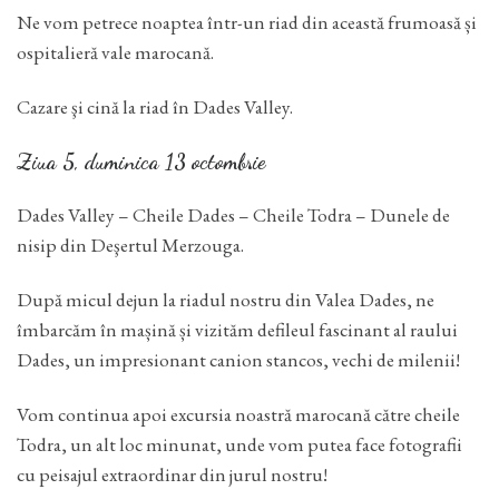
Ne vom petrece noaptea într-un riad din această frumoasă și
ospitalieră vale marocană.
Cazare şi cină la riad în Dades Valley.
Ziua 5, duminica 13 octombrie
Dades Valley – Cheile Dades – Cheile Todra – Dunele de
nisip din Deşertul Merzouga.
După micul dejun la riadul nostru din Valea Dades, ne
îmbarcăm în mașină și vizităm defileul fascinant al raului
Dades, un impresionant canion stancos, vechi de milenii!
Vom continua apoi excursia noastră marocană către cheile
Todra, un alt loc minunat, unde vom putea face fotografii
cu peisajul extraordinar din jurul nostru!