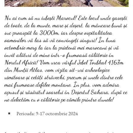
Nu ai cum să nu iubești Marocul! Este locul unde gasești
de toate, de la munte, mare și deșert, la mâncare bună și
suc proaspăt la 3000m, iar despre ospitalitatea
oamenilor vă las să vă convingeți singuri! În luna
octombrie merg la iar la prietenii mei marocani și vă
invit alături de mine intr-o frumoasă călătorie în
Nordul Africii! Vom urca vârful Jebel Toubkal 4167m
din Munții Atlas, vom vizita sit-uri arheologice
uimitoare și cetăți străvechi, precum și unele dintre cele
mai frumoase defilee montane. În plus, vom admira
apusul și răsăritul soarelui în Deșertul Sahara, după ce
ne delectăm cu o călătorie pe cămile printre dunele!
Perioada: 9-17 octombrie 2024