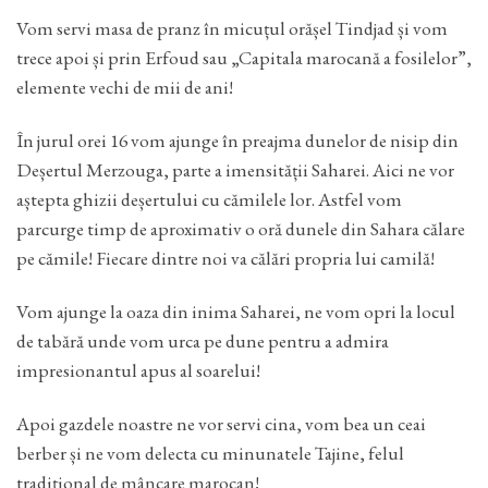
Vom servi masa de pranz în micuțul orășel Tindjad și vom
trece apoi și prin Erfoud sau „Capitala marocană a fosilelor”,
elemente vechi de mii de ani!
În jurul orei 16 vom ajunge în preajma dunelor de nisip din
Deșertul Merzouga, parte a imensității Saharei. Aici ne vor
aștepta ghizii deșertului cu cămilele lor. Astfel vom
parcurge timp de aproximativ o oră dunele din Sahara călare
pe cămile! Fiecare dintre noi va călări propria lui camilă!
Vom ajunge la oaza din inima Saharei, ne vom opri la locul
de tabără unde vom urca pe dune pentru a admira
impresionantul apus al soarelui!
Apoi gazdele noastre ne vor servi cina, vom bea un ceai
berber și ne vom delecta cu minunatele Tajine, felul
tradițional de mâncare marocan!