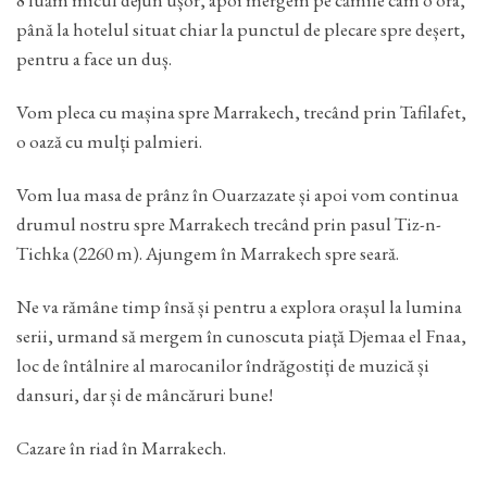
până la hotelul situat chiar la punctul de plecare spre deșert,
pentru a face un duș.
Vom pleca cu mașina spre Marrakech, trecând prin Tafilafet,
o oază cu mulți palmieri.
Vom lua masa de prânz în Ouarzazate și apoi vom continua
drumul nostru spre Marrakech trecând prin pasul Tiz-n-
Tichka (2260 m). Ajungem în Marrakech spre seară.
Ne va rămâne timp însă și pentru a explora orașul la lumina
serii, urmand să mergem în cunoscuta piață Djemaa el Fnaa,
loc de întâlnire al marocanilor îndrăgostiți de muzică și
dansuri, dar și de mâncăruri bune!
Cazare în riad în Marrakech.