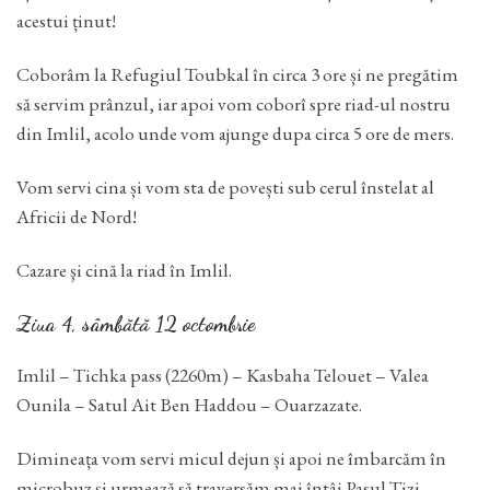
acestui ținut!
Coborâm la Refugiul Toubkal în circa 3 ore și ne pregătim
să servim prânzul, iar apoi vom coborî spre riad-ul nostru
din Imlil, acolo unde vom ajunge dupa circa 5 ore de mers.
Vom servi cina și vom sta de povești sub cerul înstelat al
Africii de Nord!
Cazare şi cină la riad în Imlil.
Ziua 4, sâmbătă 12 octombrie
Imlil – Tichka pass (2260m) – Kasbaha Telouet – Valea
Ounila – Satul Ait Ben Haddou – Ouarzazate.
Dimineața vom servi micul dejun și apoi ne îmbarcăm în
microbuz și urmează să traversăm mai întâi Pasul Tizi