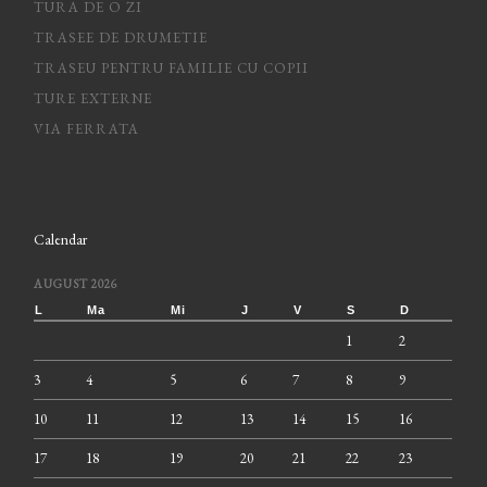
TURA DE O ZI
TRASEE DE DRUMETIE
TRASEU PENTRU FAMILIE CU COPII
TURE EXTERNE
VIA FERRATA
Calendar
AUGUST 2026
L
Ma
Mi
J
V
S
D
1
2
3
4
5
6
7
8
9
10
11
12
13
14
15
16
17
18
19
20
21
22
23