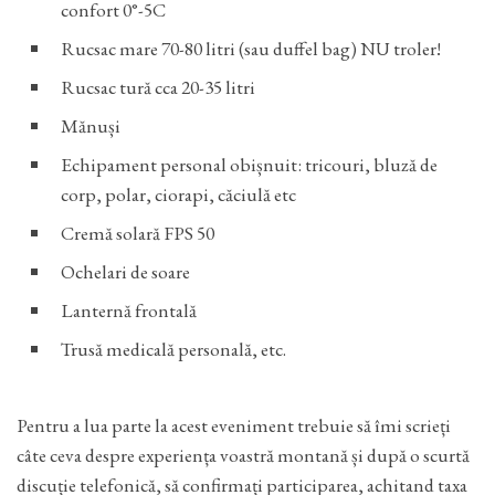
confort 0°-5C
Rucsac mare 70-80 litri (sau duffel bag) NU troler!
Rucsac tură cca 20-35 litri
Mănuși
Echipament personal obișnuit: tricouri, bluză de
corp, polar, ciorapi, căciulă etc
Cremă solară FPS 50
Ochelari de soare
Lanternă frontală
Trusă medicală personală, etc.
Pentru a lua parte la acest eveniment trebuie să îmi scrieți
câte ceva despre experiența voastră montană și după o scurtă
discuție telefonică, să confirmați participarea, achitand taxa