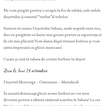
Ne vom pregăti pentru o noapte la foc de tabără, sub stelele
deșertului și sunetul “turbat”al tobelor.
Suntem în inima Deșertului Sahara, unde noptile sunt reci,
deci ne pregătim cu haine mai groase pentru ca experiența să
fie cât mai plăcută! Vom dansa după ritmuri berbere și vom
cânta împreună cu ghizii marocani!
Cazare şi cină în tabara de corturi berbere în deşert.
Ziua 6, luni 14 octombrie
Deșertul Merzouga – Ouarzazate – Marrakech
În această dimineață ghizii nostri berberi ne vor trezi
devreme pentru a admira răsăritul soarelui în Sahara! La ora
8 luăm micul dejun ușor, apoi mergem pe cămile cam o ora,