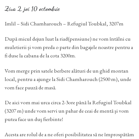
Ziua 2, joi 10 octombrie
Imlil – Sidi Chamharouch – Refugiul Toubkal, 3207m
După micul dejun luat la riad(pensiune) ne vom întâlni cu
muletierii și vom preda o parte din bagajele noastre pentru a
fi duse la cabana de la cota 3200m.
Vom merge prin satele berbere alături de un ghid montan
local, pentru a ajunge la Sidi Chamharouch (2500 m), unde
vom face pauză de masă.
De aici vom mai urca circa 2-3ore până la Refugiul Toubkal
(3207 m) unde vom servi un pahar de ceai de mentă şi vom
putea face un duş fierbinte!
Acesta are rolul de a ne oferi posibilitatea să ne împrospătăm