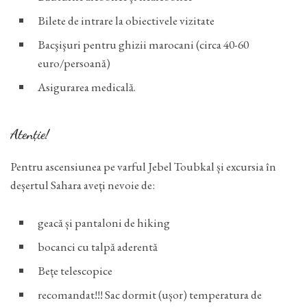
Bilete de intrare la obiectivele vizitate
Bacşişuri pentru ghizii marocani (circa 40-60
euro/persoană)
Asigurarea medicală.
Atenție!
Pentru ascensiunea pe varful Jebel Toubkal și excursia în
deșertul Sahara aveți nevoie de:
geacă și pantaloni de hiking
bocanci cu talpă aderentă
Bețe telescopice
recomandat!!! Sac dormit (ușor) temperatura de