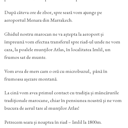
După câteva ore de zbor, spre seară vom ajunge pe
aeroportul Menara din Marrakech.
Ghidul nostru marocan ne va aștepta la aeroport și
împreună vom efectua transferul spre riad-ul unde ne vom
caza, la poalele munților Atlas, în localitatea Imlil, un
frumos sat de munte.
Vom avea de mers cam o oră cu microbuzul, până în
frumoasa așezare montană.
La cină vom avea primul contact cu tradiția și mâncărurile
tradiționale marocane, chiar în pensiunea noastră și ne vom
bucura de aerul tare al munților Atlas!
Petrecem seara și noaptea în riad – Imlil la 1800m.