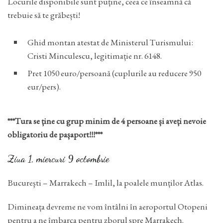
Locurile disponibile sunt puține, ceea ce înseamnă că
trebuie să te grăbești!
Ghid montan atestat de Ministerul Turismului:
Cristi Minculescu, legitimație nr. 6148.
Pret 1050 euro/persoană (cuplurile au reducere 950
eur/pers).
***Tura se ține cu grup minim de 4 persoane și aveți nevoie
obligatoriu de pașaport!!!***
Ziua 1, miercuri 9 octombrie
Bucureşti – Marrakech – Imlil, la poalele munților Atlas.
Dimineața devreme ne vom întâlni în aeroportul Otopeni
pentru a ne îmbarca pentru zborul spre Marrakech.