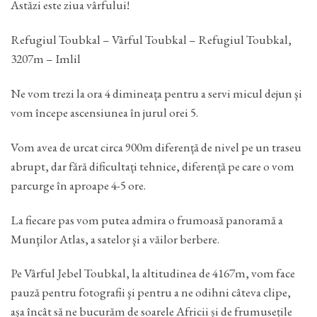
Astăzi este ziua vârfului!
Refugiul Toubkal – Vârful Toubkal – Refugiul Toubkal,
3207m – Imlil
Ne vom trezi la ora 4 dimineața pentru a servi micul dejun şi
vom începe ascensiunea în jurul orei 5.
Vom avea de urcat circa 900m diferență de nivel pe un traseu
abrupt, dar fără dificultați tehnice, diferență pe care o vom
parcurge în aproape 4-5 ore.
La fiecare pas vom putea admira o frumoasă panoramă a
Munţilor Atlas, a satelor şi a văilor berbere.
Pe Vârful Jebel Toubkal, la altitudinea de 4167m, vom face
pauză pentru fotografii şi pentru a ne odihni câteva clipe,
așa încât să ne bucurăm de soarele Africii și de frumusețile