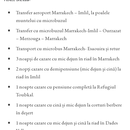
Transfer aeroport Marrakech – Imlil, la poalele
muntelui cu microbuzul
Transfer cu microbuzul Marrakech-Imlil – Ourzazat
– Merzouga – Marrakech
Transport cu microbus Marrakech- Esaouira și retur
3 noapși de cazare cu mic dejun în riad în Marrakech
2 nopți cazare cu demipensiune (mic dejun şi cină) la
riad în Imlil
1 noapte cazare cu pensiune completă la Refugiul
Toubkal.
1 noapte cazare cu cină și mic dejun la corturi berbere
în deşert
1 noapte cazare cu mic dejun şi cină la riad în Dades