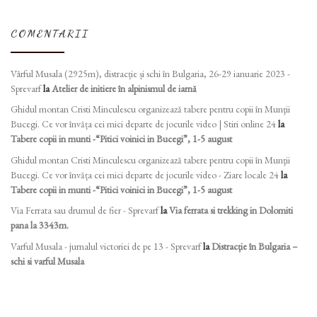
COMENTARII
Vârful Musala (2925m), distracție și schi în Bulgaria, 26-29 ianuarie 2023 -
Sprevarf
la
Atelier de initiere în alpinismul de iarnă
Ghidul montan Cristi Minculescu organizează tabere pentru copii în Munţii
Bucegi. Ce vor învăța cei mici departe de jocurile video | Stiri online 24
la
Tabere copii in munti -“Pitici voinici in Bucegi”, 1-5 august
Ghidul montan Cristi Minculescu organizează tabere pentru copii în Munţii
Bucegi. Ce vor învăța cei mici departe de jocurile video - Ziare locale 24
la
Tabere copii in munti -“Pitici voinici in Bucegi”, 1-5 august
Via Ferrata sau drumul de fier - Sprevarf
la
Via ferrata si trekking in Dolomiti
pana la 3343m.
Varful Musala - jurnalul victoriei de pe 13 - Sprevarf
la
Distracție în Bulgaria –
schi si varful Musala