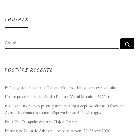
CAUTARE
CĂUTARE
Cau
POSTĂRI RECENTE
Pe 2 august, hai cu noi la Cabana Mălăiești! Participarea este gratuită
Urcăm pe cel mai înalt vârf din Balcani! Vârful Musala – 2925 m
BREAKING NEWS pentru părinți curajoși și copii neînfricați. Tabăra de
Aventură „Voinici pe munți” #Sprevarf revine! 17-21 august
De la Zeii Olimpului direct pe Plajele Greciei!
Pelerinaj pe Muntele Athos cu urcare pe Athon, 21-25 sept 2026