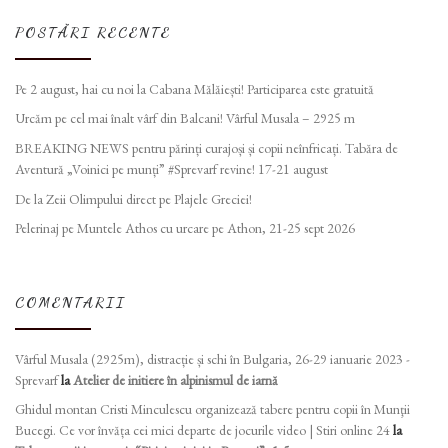
POSTĂRI RECENTE
Pe 2 august, hai cu noi la Cabana Mălăiești! Participarea este gratuită
Urcăm pe cel mai înalt vârf din Balcani! Vârful Musala – 2925 m
BREAKING NEWS pentru părinți curajoși și copii neînfricați. Tabăra de
Aventură „Voinici pe munți” #Sprevarf revine! 17-21 august
De la Zeii Olimpului direct pe Plajele Greciei!
Pelerinaj pe Muntele Athos cu urcare pe Athon, 21-25 sept 2026
COMENTARII
Vârful Musala (2925m), distracție și schi în Bulgaria, 26-29 ianuarie 2023 -
Sprevarf
la
Atelier de initiere în alpinismul de iarnă
Ghidul montan Cristi Minculescu organizează tabere pentru copii în Munţii
Bucegi. Ce vor învăța cei mici departe de jocurile video | Stiri online 24
la