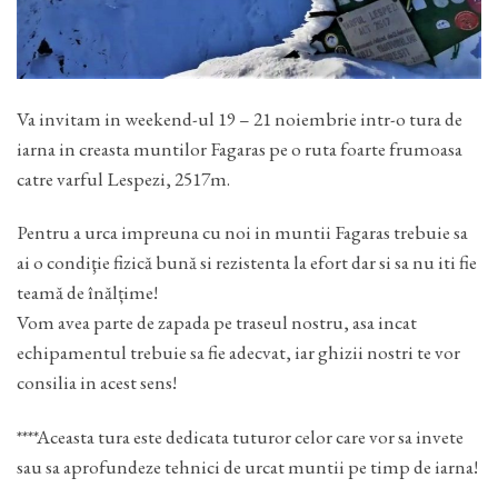
Va invitam in weekend-ul 19 – 21 noiembrie intr-o tura de
iarna in creasta muntilor Fagaras pe o ruta foarte frumoasa
catre varful Lespezi, 2517m.
Pentru a urca impreuna cu noi in muntii Fagaras trebuie sa
ai o condiţie fizică bună si rezistenta la efort dar si sa nu iti fie
teamă de înălțime!
Vom avea parte de zapada pe traseul nostru, asa incat
echipamentul trebuie sa fie adecvat, iar ghizii nostri te vor
consilia in acest sens!
****Aceasta tura este dedicata tuturor celor care vor sa invete
sau sa aprofundeze tehnici de urcat muntii pe timp de iarna!