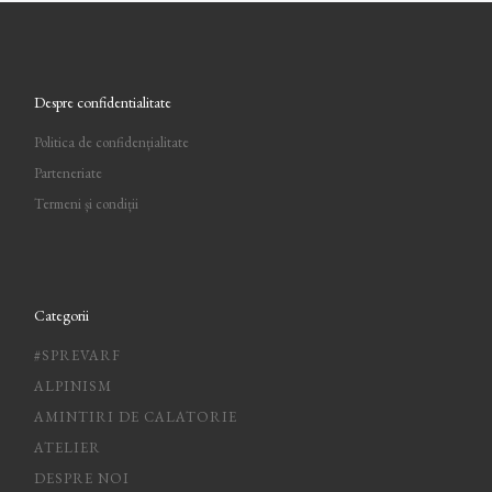
Despre confidentialitate
Politica de confidențialitate
Parteneriate
Termeni și condiții
Categorii
#SPREVARF
ALPINISM
AMINTIRI DE CALATORIE
ATELIER
DESPRE NOI