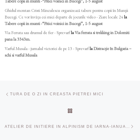
Tabere copii in munti -“Pitici voinici in Bucegi”, 1-5 august
Ghidul montan Cristi Minculescu organizează tabere pentru copii în Munţii
Bucegi. Ce vor învăța cei mici departe de jocurile video - Ziare locale 24
la
Tabere copii in munti -“Pitici voinici in Bucegi”, 1-5 august
Via Ferrata sau drumul de fier - Sprevarf
la
Via ferrata si trekking in Dolomiti
pana la 3343m.
Varful Musala - jurnalul victoriei de pe 13 - Sprevarf
la
Distracție în Bulgaria –
schi si varful Musala
Navigare în articole
Articolul anterior
TURA DE O ZI IN CREASTA PIETREI MICI
ÎNAPOI LA LISTA CU ART
Ar
ATELIER DE INITIERE IN ALPINISM DE IARNA-IANUARIE 2022