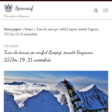
Sari la conținut
Sprevarf
Search
Men
Drumetii in Romania
Prima pagină
»
Trasee
»
Tura de iarna pe varful Lespezi, muntii Fagaras,
2517m, 19-21 noiembrie
TRASEE
Tura de iarna pe varful Lespezi, muntii Fagaras,
2517m, 19-21 noiembrie