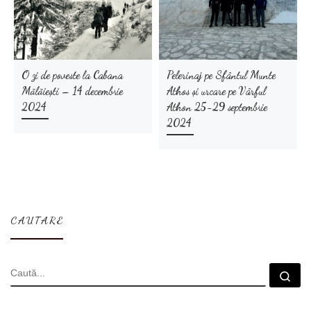
O zi de poveste la Cabana
Pelerinaj pe Sfântul Munte
Mălăiești – 14 decembrie
Athos și urcare pe Vârful
2024
Athon 25-29 septembrie
2024
CAUTARE
CĂUTARE
Cau