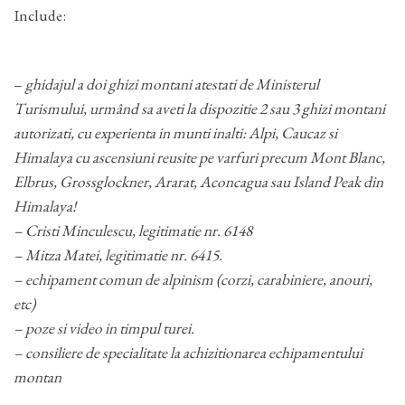
Include:
–
ghidajul a doi ghizi montani atestati de Ministerul
Turismului, urmând sa aveti la dispozitie 2 sau 3 ghizi montani
autorizati, cu experienta in munti inalti: Alpi, Caucaz si
Himalaya cu ascensiuni reusite pe varfuri precum Mont Blanc,
Elbrus, Grossglockner, Ararat, Aconcagua sau Island Peak din
Himalaya!
– Cristi Minculescu, legitimatie nr. 6148
– Mitza Matei, legitimatie nr. 6415.
– echipament comun de alpinism (corzi, carabiniere, anouri,
etc)
– poze si video in timpul turei.
– consiliere de specialitate la achizitionarea echipamentului
montan