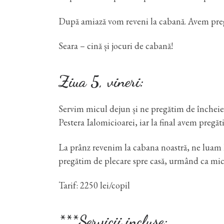
După amiază vom reveni la cabană. Avem pregă
Seara – cină și jocuri de cabană!
Ziua 5, vineri:
Servim micul dejun și ne pregătim de încheier
Pestera Ialomicioarei, iar la final avem pregăt
La prânz revenim la cabana noastră, ne luam la
pregătim de plecare spre casă, urmând ca micuț
Tarif: 2250 lei/copil
***Servicii incluse: