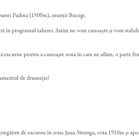
Cabanei Padina (1500m), munții Bucegi.
intră în programul taberei. Astăzi ne vom cunoaște și vom stabili
ă excursie pentru a cunoaște zona în care ne aflăm, o parte f
ipamentul de drumeție!
regătim de excursie în zona Șaua Strunga, cota 1910m și apo