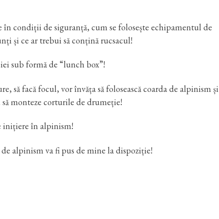
 în condiții de siguranță, cum se folosește echipamentul de
i și ce ar trebui să conțină rucsacul!
siei sub formă de “lunch box”!
e, să facă focul, vor învăța să folosească coarda de alpinism și
 să monteze corturile de drumeție!
 inițiere în alpinism!
de alpinism va fi pus de mine la dispoziție!