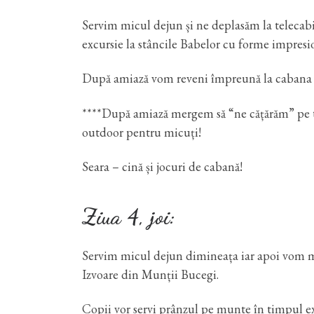
Servim micul dejun și ne deplasăm la telecabi
excursie la stâncile Babelor cu forme impresi
După amiază vom reveni împreună la cabana Pad
****După amiază mergem să “ne cățărăm” pe tra
outdoor pentru micuți!
Seara – cină și jocuri de cabană!
Ziua 4, joi:
Servim micul dejun dimineața iar apoi vom me
Izvoare din Munții Bucegi.
Copii vor servi prânzul pe munte în timpul e