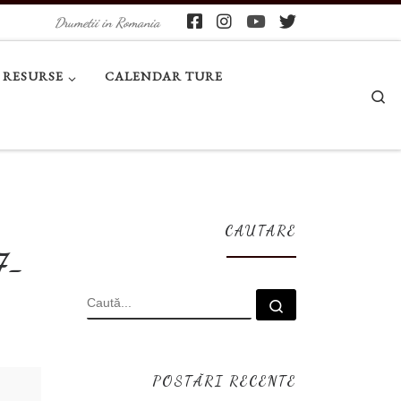
Drumetii in Romania
RESURSE
CALENDAR TURE
Se
CAUTARE
7-
CĂUTARE
Caută...
POSTĂRI RECENTE