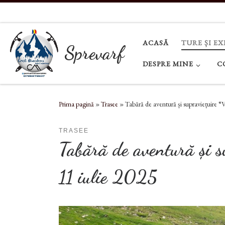
Sari la conținut
ACASĂ
TURE ȘI EX
Sprevarf
DESPRE MINE
C
Prima pagină
»
Trasee
»
Tabără de aventură și supraviețuire “
TRASEE
Tabără de aventură și s
11 iulie 2025