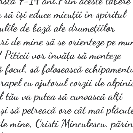
ârstă 7-14 ani.Prin aceste taber
 să își educe micuții în spiritul
ulile de bază ale drumețiilor
ri de mine să se orienteze pe mu
! Piticii vor învăța să monteze
ă focul, să folosească echipament
rapel cu ajutorul corzii de alpini
ul tău va putea să cunoască alți
 și să petreacă ore cât mai plăcut
 de mine, Cristi Minculescu, părin