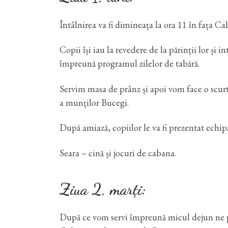
Întâlnirea va fi dimineața la ora 11 în fața 
Copii își iau la revedere de la părinții lor și 
împreună programul zilelor de tabără.
Servim masa de prânz și apoi vom face o scurt
a munților Bucegi.
După amiază, copiilor le va fi prezentat ech
Seara – cină și jocuri de cabana.
Ziua 2, marți:
După ce vom servi împreună micul dejun ne p