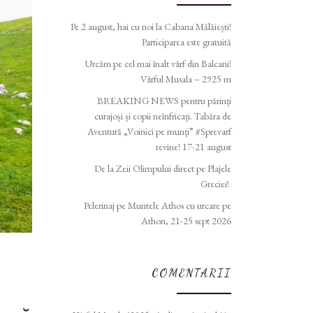
Pe 2 august, hai cu noi la Cabana Mălăiești!
Participarea este gratuită
Urcăm pe cel mai înalt vârf din Balcani!
Vârful Musala – 2925 m
BREAKING NEWS pentru părinți
curajoși și copii neînfricați. Tabăra de
Aventură „Voinici pe munți” #Sprevarf
revine! 17-21 august
De la Zeii Olimpului direct pe Plajele
Greciei!
Pelerinaj pe Muntele Athos cu urcare pe
Athon, 21-25 sept 2026
COMENTARII