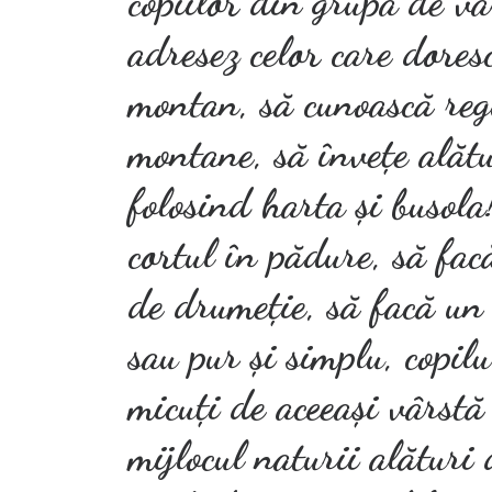
copiilor din grupa de v
adresez celor care doresc
montan, să cunoască reg
montane, să învețe alătu
folosind harta și busola
cortul în pădure, să fac
de drumeție, să facă un 
sau pur și simplu, copil
micuți de aceeași vârstă
mijlocul naturii alături