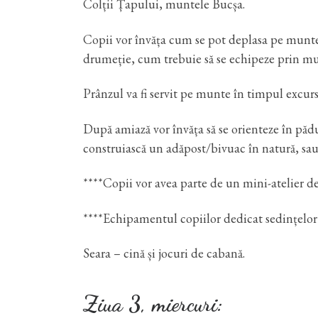
Colții Țapului, muntele Bucșa.
Copii vor învăța cum se pot deplasa pe munte
drumeție, cum trebuie să se echipeze prin munț
Prânzul va fi servit pe munte în timpul excur
După amiază vor învăța să se orienteze în pădur
construiască un adăpost/bivuac în natură, sau
****Copii vor avea parte de un mini-atelier de
****Echipamentul copiilor dedicat sedințelor 
Seara – cină și jocuri de cabană.
Ziua 3, miercuri: