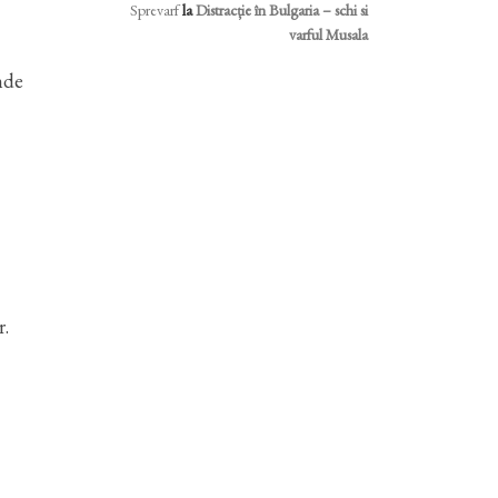
Sprevarf
la
Distracție în Bulgaria – schi si
varful Musala
nde
r.