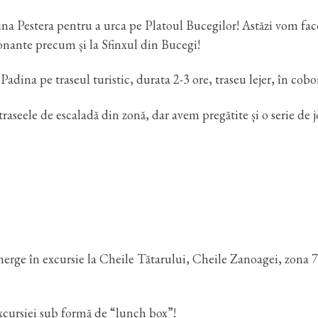
na Pestera pentru a urca pe Platoul Bucegilor! Astăzi vom fac
onante precum și la Sfinxul din Bucegi!
ina pe traseul turistic, durata 2-3 ore, traseu lejer, în cobo
seele de escaladă din zonă, dar avem pregătite și o serie de j
rge în excursie la Cheile Tătarului, Cheile Zanoagei, zona 7
xcursiei sub formă de “lunch box”!