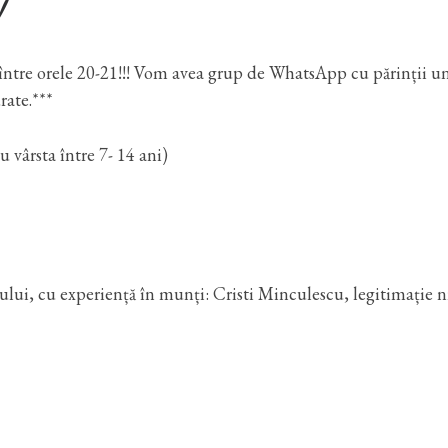
!
ar între orele 20-21!!! Vom avea grup de WhatsApp cu părinții u
rate.***
u vârsta între 7- 14 ani)
ui, cu experiență în munți: Cristi Minculescu, legitimație n