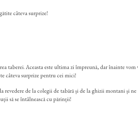
tite câteva surprize!
ea taberei. Aceasta este ultima zi împreună, dar înainte vom v
ite câteva surprize pentru cei mici!
 revedere de la colegii de tabără și de la ghizii montani și ne
ii să se întâlnească cu părinții!