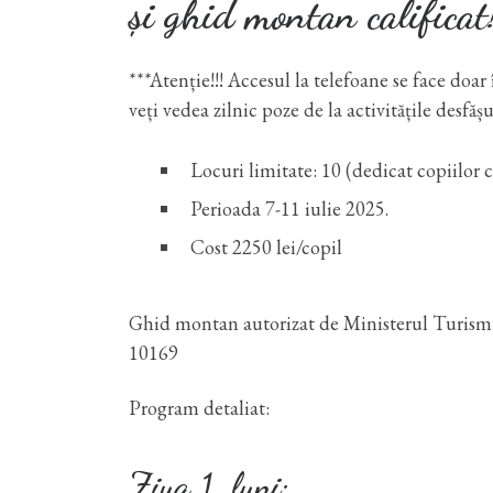
și ghid montan calificat
***Atenție!!! Accesul la telefoane se face do
veți vedea zilnic poze de la activitățile desfășu
Locuri limitate: 10 (dedicat copiilor c
Perioada 7-11 iulie 2025.
Cost 2250 lei/copil
Ghid montan autorizat de Ministerul Turismul
10169
Program detaliat:
Ziua 1, luni: