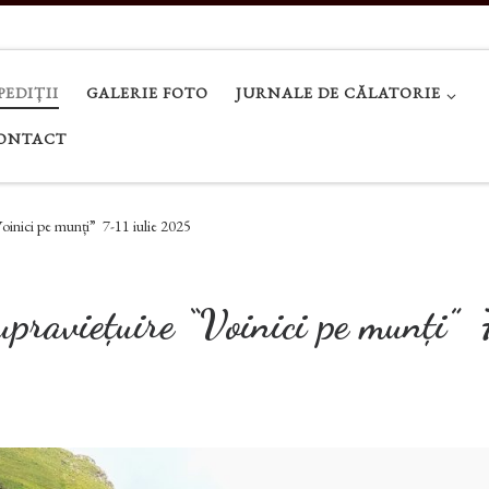
PEDIȚII
GALERIE FOTO
JURNALE DE CĂLATORIE
ONTACT
Voinici pe munți” 7-11 iulie 2025
upraviețuire “Voinici pe munți” 