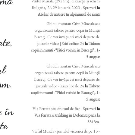
e mă
Vârful Musala (2925m), distracție și schi în
Bulgaria, 26-29 ianuarie 2023 - Sprevarf
la
Atelier de initiere în alpinismul de iarnă
Ghidul montan Cristi Minculescu
organizează tabere pentru copii în Munţii
Bucegi. Ce vor învăța cei mici departe de
nte,
jocurile video | Stiri online 24
la
Tabere
copii in munti -“Pitici voinici in Bucegi”, 1-
5 august
ul
Ghidul montan Cristi Minculescu
organizează tabere pentru copii în Munţii
Bucegi. Ce vor învăța cei mici departe de
sm,
jocurile video - Ziare locale 24
la
Tabere
copii in munti -“Pitici voinici in Bucegi”, 1-
5 august
e în
Via Ferrata sau drumul de fier - Sprevarf
la
Via ferrata si trekking in Dolomiti pana la
te
3343m.
Varful Musala - jurnalul victoriei de pe 13 -