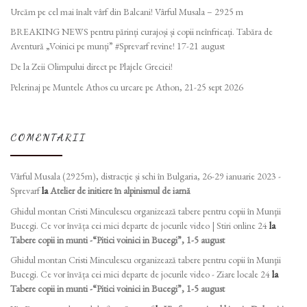
Urcăm pe cel mai înalt vârf din Balcani! Vârful Musala – 2925 m
BREAKING NEWS pentru părinți curajoși și copii neînfricați. Tabăra de
Aventură „Voinici pe munți” #Sprevarf revine! 17-21 august
De la Zeii Olimpului direct pe Plajele Greciei!
Pelerinaj pe Muntele Athos cu urcare pe Athon, 21-25 sept 2026
COMENTARII
Vârful Musala (2925m), distracție și schi în Bulgaria, 26-29 ianuarie 2023 -
Sprevarf
la
Atelier de initiere în alpinismul de iarnă
Ghidul montan Cristi Minculescu organizează tabere pentru copii în Munţii
Bucegi. Ce vor învăța cei mici departe de jocurile video | Stiri online 24
la
Tabere copii in munti -“Pitici voinici in Bucegi”, 1-5 august
Ghidul montan Cristi Minculescu organizează tabere pentru copii în Munţii
Bucegi. Ce vor învăța cei mici departe de jocurile video - Ziare locale 24
la
Tabere copii in munti -“Pitici voinici in Bucegi”, 1-5 august