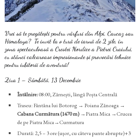
Vrei să te pregătești pentru
vârfuri din Alpi, Caucaz sau
Himalaya
? Te invit la o
tură de iarnă de 2 zile
, în
zona spectaculoasă a Crestei Nordice a Pietrei Craiului,
cu stânci calcaroase impresionante și provocări tehnice
pentru iubitorii de aventură!
Ziua 1 – Sâmbătă, 13 Decembrie
Întâlnire:
08:00, Zărnești, lângă Poșta Centrală
Traseu: Fântâna lui Botorog → Poiana Zănoaga →
Cabana Curmătura (1470 m)
→Piatra Mica →Crucea
de pe Piatra Mica→Curmatura
Durată: 2,5 – 3 ore (ușor, cu câteva pante abrupte)+3