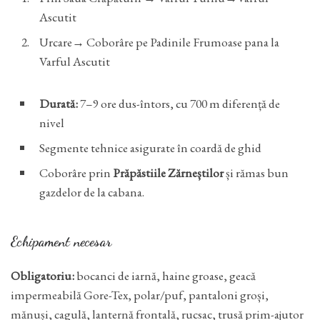
Ascutit
Urcare→ Coborâre pe Padinile Frumoase pana la
Varful Ascutit
Durată:
7–9 ore dus-întors, cu 700 m diferență de
nivel
Segmente tehnice asigurate în coardă de ghid
Coborâre prin
Prăpăstiile Zărneștilor
și rămas bun
gazdelor de la cabana.
Echipament necesar
Obligatoriu:
bocanci de iarnă, haine groase, geacă
impermeabilă Gore-Tex, polar/puf, pantaloni groși,
mănuși, cagulă, lanternă frontală, rucsac, trusă prim-ajutor