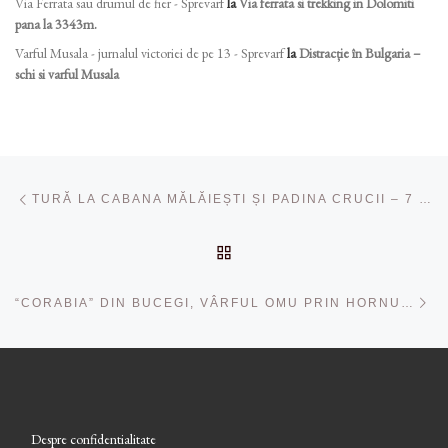
Via Ferrata sau drumul de fier - Sprevarf
la
Via ferrata si trekking in Dolomiti
pana la 3343m.
Varful Musala - jurnalul victoriei de pe 13 - Sprevarf
la
Distracție în Bulgaria –
schi si varful Musala
Navigare în articole
Articolul anterior
TURĂ LA CABANA MĂLĂIEȘTI ȘI PADINA CRUCII – 7 DECEMBRIE
ÎNAPOI LA LISTA CU ART
Ar
“CORABIA” DIN BUCEGI, VÂRFUL OMU PRIN HORNUL MARE
Despre confidentialitate