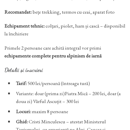
Recomandat:
bețe trekking, termos cu ceai, aparat foto
Echipament tehnic:
colțari, piolet, ham și cască – disponibil
la închiriere
Primele 2 persoane care achită integral vor primi
echipamente complete pentru alpinism de iarnă
Detalii și înscrieri
Tarif:
500 lei/persoană (întreaga tură)
Variante: doar (prima zi)Piatra Mică – 200 lei, doar (a
doua zi) Vârful Ascuțit – 300 lei
Locuri:
maxim 8 persoane
Ghid:
Cristi Minculescu – atestat Ministerul
Turismului, cu experiență pe Alpi, Caucaz și