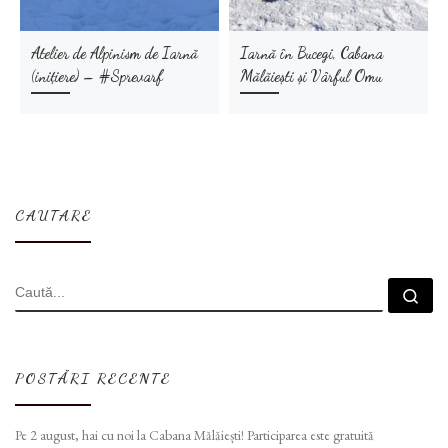
Atelier de Alpinism de Iarnă
Iarnă în Bucegi, Cabana
(inițiere) – #Sprevarf
Mălăiești și Vârful Omu
CAUTARE
CĂUTARE
Cau
POSTĂRI RECENTE
Pe 2 august, hai cu noi la Cabana Mălăiești! Participarea este gratuită