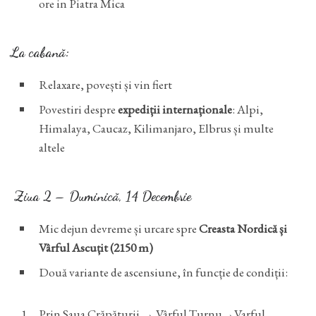
ore in Piatra Mica
La cabană:
Relaxare, povești și vin fiert
Povestiri despre
expediții internaționale
: Alpi,
Himalaya, Caucaz, Kilimanjaro, Elbrus și multe
altele
Ziua 2 – Duminică, 14 Decembrie
Mic dejun devreme și urcare spre
Creasta Nordică și
Vârful Ascuțit (2150 m)
Două variante de ascensiune, în funcție de condiții:
Prin Saua Crăpăturii → Vârful Turnu→Varful