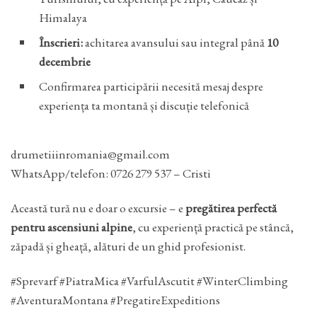
Himalaya
Înscrieri:
achitarea avansului sau integral până
10
decembrie
Confirmarea participării necesită mesaj despre
experiența ta montană și discuție telefonică
drumetiiinromania@gmail.com
WhatsApp/telefon: 0726 279 537 – Cristi
Această tură nu e doar o excursie – e
pregătirea perfectă
pentru ascensiuni alpine
, cu experiență practică pe stâncă,
zăpadă și gheață, alături de un ghid profesionist.
#Sprevarf #PiatraMica #VarfulAscutit #WinterClimbing
#AventuraMontana #PregatireExpeditions