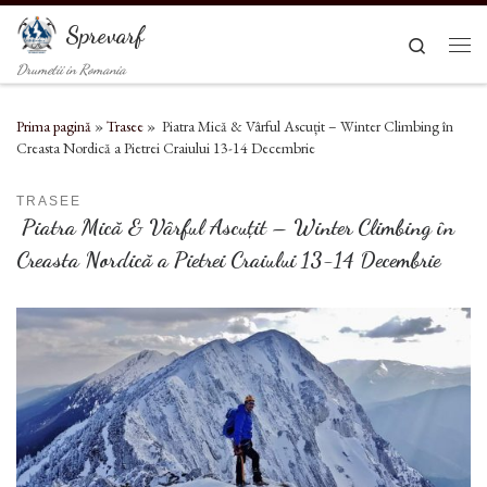
Sari la conținut
Sprevarf
Search
Men
Drumetii in Romania
Prima pagină
»
Trasee
»
Piatra Mică & Vârful Ascuțit – Winter Climbing în
Creasta Nordică a Pietrei Craiului 13-14 Decembrie
TRASEE
Piatra Mică & Vârful Ascuțit – Winter Climbing în
Creasta Nordică a Pietrei Craiului 13-14 Decembrie