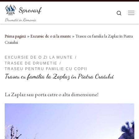
Sari la conținut
Sprevarf
Search
Men
Drumetii in Romania
Prima pagină
»
Excursie de o zi la munte
»
Traseu cu familia la Zaplaz în Piatra
Craiului
EXCURSIE DE O ZI LA MUNTE
TRASEE DE DRUMETIE
TRASEU PENTRU FAMILIE CU COPII
Traseu cu familia la Zaplaz în Piatra Craiului
La Zaplaz sau porta catre o alta dimensiune!