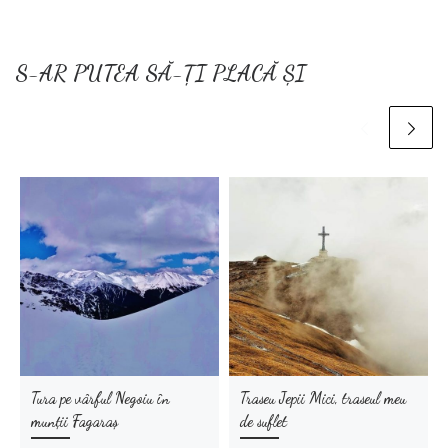
S-AR PUTEA SĂ-ȚI PLACĂ ȘI
Tura pe vârful Negoiu în
Traseu Jepii Mici, traseul meu
munții Fagaraș
de suflet