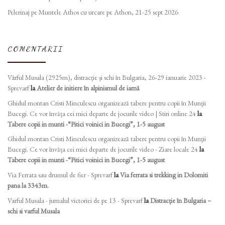
Pelerinaj pe Muntele Athos cu urcare pe Athon, 21-25 sept 2026
COMENTARII
Vârful Musala (2925m), distracție și schi în Bulgaria, 26-29 ianuarie 2023 -
Sprevarf
la
Atelier de initiere în alpinismul de iarnă
Ghidul montan Cristi Minculescu organizează tabere pentru copii în Munţii
Bucegi. Ce vor învăța cei mici departe de jocurile video | Stiri online 24
la
Tabere copii in munti -“Pitici voinici in Bucegi”, 1-5 august
Ghidul montan Cristi Minculescu organizează tabere pentru copii în Munţii
Bucegi. Ce vor învăța cei mici departe de jocurile video - Ziare locale 24
la
Tabere copii in munti -“Pitici voinici in Bucegi”, 1-5 august
Via Ferrata sau drumul de fier - Sprevarf
la
Via ferrata si trekking in Dolomiti
pana la 3343m.
Varful Musala - jurnalul victoriei de pe 13 - Sprevarf
la
Distracție în Bulgaria –
schi si varful Musala