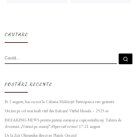
CAUTARE
CĂUTARE
Cau
POSTĂRI RECENTE
Pe 2 august, hai cu noi la Cabana Mălăiești! Participarea este gratuită
Urcăm pe cel mai înalt vârf din Balcani! Vârful Musala – 2925 m
BREAKING NEWS pentru părinți curajoși și copii neînfricați. Tabăra de
Aventură „Voinici pe munți” #Sprevarf revine! 17-21 august
De la Zeii Olimpului direct pe Plajele Greciei!