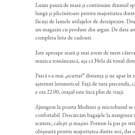
Luăm pauză de masă și continuăm drumul spre m
lungă și plictisitoare pentru majoritatea dint
făcuți de lamele utilajelor de deszăpezire. Dr
un magazin cu produse din argan. De data asta, 
completa lista de cadouri.
Este aproape seară și mai avem de mers câteva
muzica românească, așa că Nela dă tonul distr
Parcă s-a mai „scurtat“ distanța și ne apar în
așternut întunericul. Față de tura precendă, 
e ora 22.00, orașul este încă plin de viață.
Ajungem la poarta Medinei și microbuzul se op
confortabil. Descărcăm bagajele la marginea u
scutere, calești și mașini. Pornim la pas pe s
obișnuită pentru majoritatea dintre noi, dar o