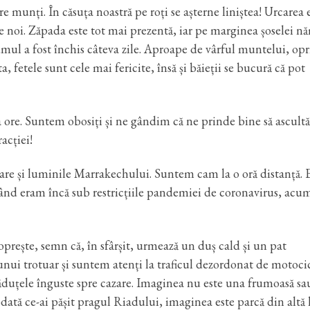
unți. În căsuța noastră pe roți se așterne liniștea! Urcarea 
re noi. Zăpada este tot mai prezentă, iar pe marginea șoselei n
umul a fost închis câteva zile. Aproape de vârful muntelui, op
fetele sunt cele mai fericite, însă și băieții se bucură că pot
 ore. Suntem obosiți și ne gândim că ne prinde bine să ascul
acției!
 zare și luminile Marrakechului. Suntem cam la o oră distanță. 
când eram încă sub restricțiile pandemiei de coronavirus, acum
rește, semn că, în sfârșit, urmează un duș cald și un pat
nui trotuar și suntem atenți la traficul dezordonat de motocic
trăduțele înguste spre cazare. Imaginea nu este una frumoasă sa
dată ce-ai pășit pragul Riadului, imaginea este parcă din altă