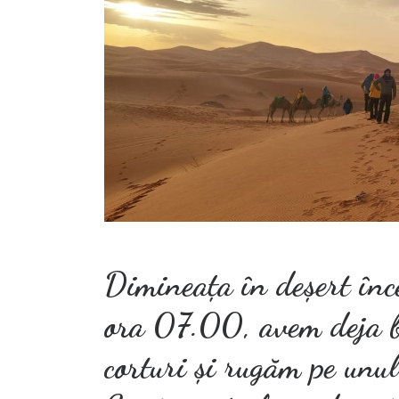
Dimineața în deșert înc
ora 07.00, avem deja ba
corturi și rugăm pe unul