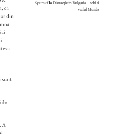
Sprevarf
la
Distracție în Bulgaria – schi si
ă, că
varful Musala
lor din
oamnă
ici
i
âteva
i sunt
iile
. A
i.