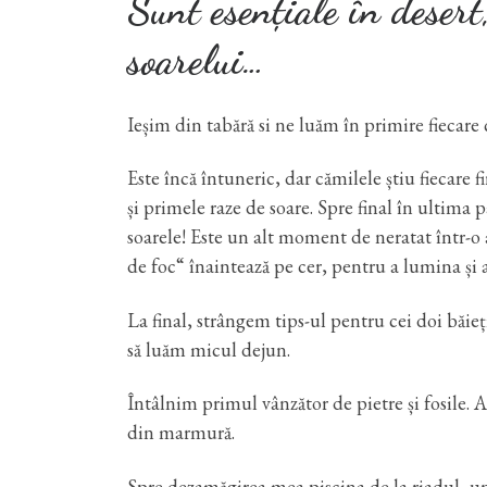
Sunt esențiale în desert,
soarelui…
Ieșim din tabără si ne luăm în primire fiecare
Este încă întuneric, dar cămilele știu fiecare f
și primele raze de soare. Spre final în ultima
soarele! Este un alt moment de neratat într-o 
de foc“ înaintează pe cer, pentru a lumina și 
La final, strângem tips-ul pentru cei doi băie
să luăm micul dejun.
Întâlnim primul vânzător de pietre și fosile. A
din marmură.
Spre dezamăgirea mea piscina de la riadul, un