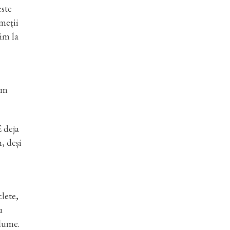
este
ămeții
rim la
tăm
E deja
, deși
lete,
u
 lume.