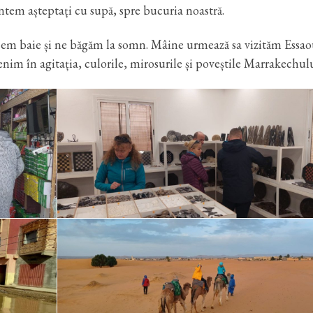
tem așteptați cu supă, spre bucuria noastră.
Facem baie și ne băgăm la somn. Mâine urmează sa vizităm Essao
venim în agitația, culorile, mirosurile și poveștile Marrakechulu