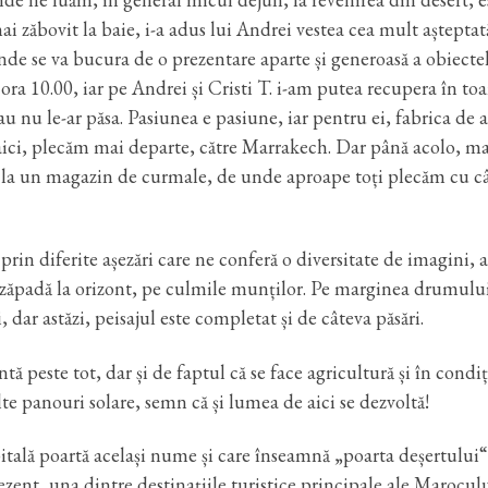
i zăbovit la baie, i-a adus lui Andrei vestea cea mult așteptat
nde se va bucura de o prezentare aparte și generoasă a obiecte
ora 10.00, iar pe Andrei și Cristi T. i-am putea recupera în t
au nu le-ar păsa. Pasiunea e pasiune, iar pentru ei, fabrica de a
aici, plecăm mai departe, către Marrakech. Dar până acolo, ma
st la un magazin de curmale, de unde aproape toți plecăm cu c
in diferite așezări care ne conferă o diversitate de imagini, a
m zăpadă la orizont, pe culmile munților. Pe marginea drumulu
 dar astăzi, peisajul este completat și de câteva păsări.
 peste tot, dar și de faptul că se face agricultură și în condiț
te panouri solare, semn că și lumea de aici se dezvoltă!
tală poartă același nume și care înseamnă „poarta deșertului“
rezent, una dintre destinațiile turistice principale ale Maroculu