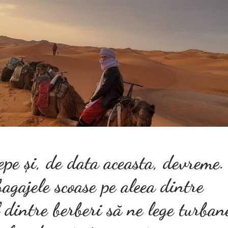
epe și, de data aceasta, devreme
gajele scoase pe aleea dintre
 dintre berberi să ne lege turbane