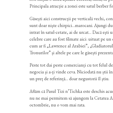
Principala atracție a zonei este satul berbe
Găsești aici construcții pe verticală vechi, con
sunt doar niște chirpici…marocani. Ajungi după
intrat în satul-cetate, ai de urcat… Dacă ești u
celebre care au fost filmate aici: uituat pe un
cum ar fi „Lawrence al Arabiei”, „Gladiatoru
Tronurilor” și altele pe care le găsești prezent
Peste tot dai peste comercianți cu tot felul de
negocia și a-ți vinde ceva. Niciodată nu știi 
un preț de referință… doar negustorii îl știu.
Aflăm că Pasul Tizi n’Tichka este deschis acu
nu ne mai permitem să ajungem la Cetatea Ait
octombrie, nu o vom mai rata.