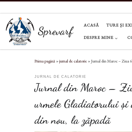
Sari la conținut
ACASĂ
TURE ȘI EX
Sprevarf
DESPRE MINE
C
Prima pagină
»
jurnal de calatorie
»
Jurnal din Maroc – Ziua 6 
JURNAL DE CALATORIE
Jurnal din Maroc – Ziu
urmele Gladiatorului și 
din nou, la zăpadă