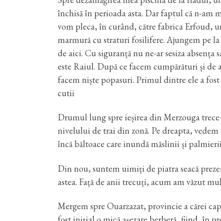
închisă în perioada asta. Dar faptul că n-am ma
vom pleca, în curând, către fabrica Erfoud, u
marmură cu straturi fosilifere. Ajungem pe la 
de aici. Cu siguranță nu ne-ar sesiza absența s
este Raiul. După ce facem cumpărături și de 
facem niște popasuri. Primul dintre ele a fo
cutii
Drumul lung spre ieșirea din Merzouga trece pr
nivelului de trai din zonă. Pe dreapta, vede
încă băltoace care inundă măslinii și palmierii,
Din nou, suntem uimiți de piatra seacă prezentă
astea. Față de anii trecuți, acum am văzut mul
Mergem spre Ouarzazat, provincie a cărei capi
fost inițial o mică așezare berberă, fiind, în p