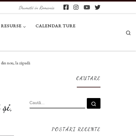
Drumetii in Romania
RESURSE
CALENDAR TURE
Se
, din nou, la zăpadă
CAUTARE
CĂUTARE
 și,
Caută...
POSTĂRI RECENTE