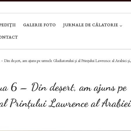
PEDIȚII
GALERIE FOTO
JURNALE DE CĂLATORIE
ONTACT
– Din deșert, am ajuns pe urmele Gladiatorului și al Prințului Lawrence al Arabiei și
a 6 – Din deșert, am ajuns pe
al Prințului Lawrence al Arabiei