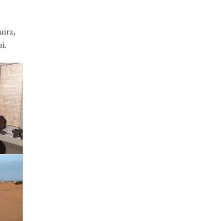
uira,
i.