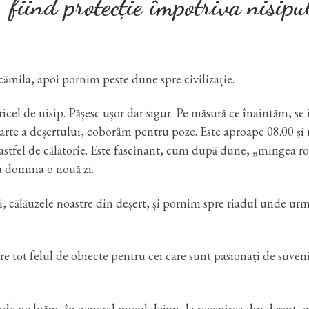
 fiind protecție împotriva nisipul
 cămila, apoi pornim peste dune spre civilizație.
iricel de nisip. Pășesc ușor dar sigur. Pe măsură ce înaintăm, se 
 parte a deșertului, coborâm pentru poze. Este aproape 08.00 și 
astfel de călătorie. Este fascinant, cum după dune, „mingea ro
a domina o nouă zi.
ți, călăuzele noastre din deșert, și pornim spre riadul unde ur
re tot felul de obiecte pentru cei care sunt pasionați de suveni
de ne luăm, în general micul dejun, la revenirea din desert, e