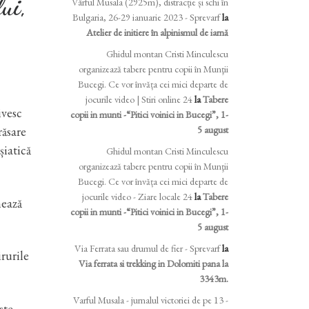
ui,
Vârful Musala (2925m), distracție și schi în
Bulgaria, 26-29 ianuarie 2023 - Sprevarf
la
Atelier de initiere în alpinismul de iarnă
Ghidul montan Cristi Minculescu
organizează tabere pentru copii în Munţii
Bucegi. Ce vor învăța cei mici departe de
jocurile video | Stiri online 24
la
Tabere
ivesc
copii in munti -“Pitici voinici in Bucegi”, 1-
răsare
5 august
șiatică
Ghidul montan Cristi Minculescu
organizează tabere pentru copii în Munţii
Bucegi. Ce vor învăța cei mici departe de
jocurile video - Ziare locale 24
la
Tabere
mează
copii in munti -“Pitici voinici in Bucegi”, 1-
5 august
Via Ferrata sau drumul de fier - Sprevarf
la
rurile
Via ferrata si trekking in Dolomiti pana la
3343m.
Varful Musala - jurnalul victoriei de pe 13 -
ste