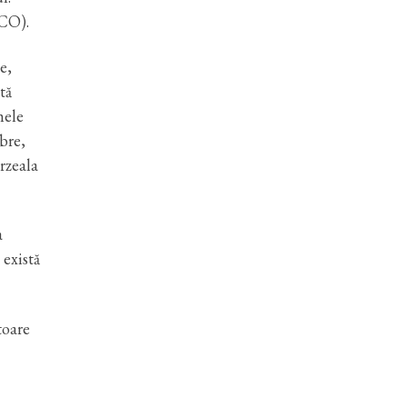
SCO).
e,
tă
mele
ebre,
rzeala
a
 există
toare