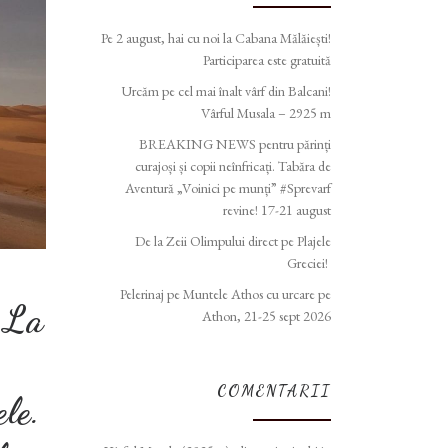
Pe 2 august, hai cu noi la Cabana Mălăiești!
Participarea este gratuită
Urcăm pe cel mai înalt vârf din Balcani!
Vârful Musala – 2925 m
BREAKING NEWS pentru părinți
curajoși și copii neînfricați. Tabăra de
Aventură „Voinici pe munți” #Sprevarf
revine! 17-21 august
De la Zeii Olimpului direct pe Plajele
Greciei!
Pelerinaj pe Muntele Athos cu urcare pe
. La
Athon, 21-25 sept 2026
COMENTARII
le.