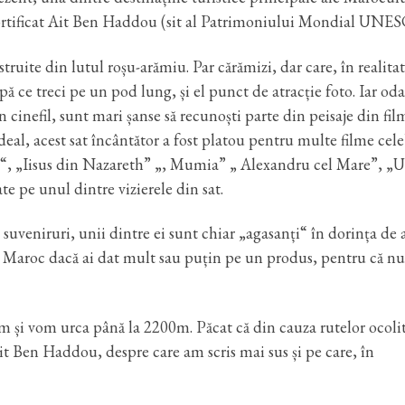
r fortificat Ait Ben Haddou (sit al Patrimoniului Mondial UNE
struite din lutul roșu-arămiu. Par cărămizi, dar care, în realitat
 ce treci pe un pod lung, și el punct de atracție foto. Iar oda
n cinefil, sunt mari șanse să recunoști parte din peisaje din fil
 deal, acest sat încântător a fost platou pentru multe filme cel
l“, „Iisus din Nazareth” „, Mumia” „ Alexandru cel Mare”, „U
ate pe unul dintre vizierele din sat.
 suveniruri, unii dintre ei sunt chiar „agasanți“ în dorința de 
în Maroc dacă ai dat mult sau puțin pe un produs, pentru că nu
m și vom urca până la 2200m. Păcat că din cauza rutelor ocoli
 Ben Haddou, despre care am scris mai sus și pe care, în