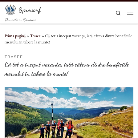
Sari la conținut
Sprevarf
Search
Men
Drumetii in Romania
Prima pagină
»
Trasee
»
Că tot a început vacanța, iată câteva dintre beneficiile
mersului în tabere la munte!
TRASEE
Că tot a început vacanța, iată câteva dintre beneficiile
mersului în tabere la munte!