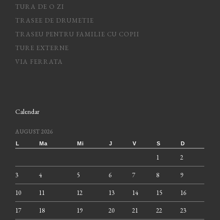
TURA DE O ZI
TRASEE DE DRUMETIE
TRASEU PENTRU FAMILIE CU COPII
TURE EXTERNE
VIA FERRATA
Calendar
AUGUST 2026
L
Ma
Mi
J
V
S
D
1
2
3
4
5
6
7
8
9
10
11
12
13
14
15
16
17
18
19
20
21
22
23