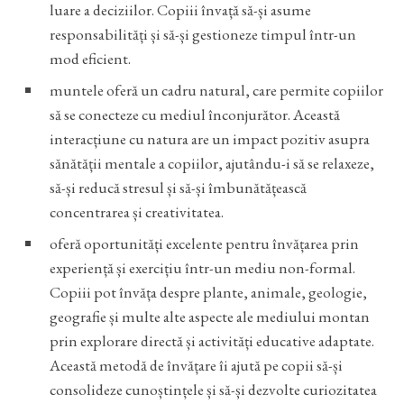
luare a deciziilor. Copiii învață să-și asume
responsabilități și să-și gestioneze timpul într-un
mod eficient.
muntele oferă un cadru natural, care permite copiilor
să se conecteze cu mediul înconjurător. Această
interacțiune cu natura are un impact pozitiv asupra
sănătății mentale a copiilor, ajutându-i să se relaxeze,
să-și reducă stresul și să-și îmbunătățească
concentrarea și creativitatea.
oferă oportunități excelente pentru învățarea prin
experiență și exercițiu într-un mediu non-formal.
Copiii pot învăța despre plante, animale, geologie,
geografie și multe alte aspecte ale mediului montan
prin explorare directă și activități educative adaptate.
Această metodă de învățare îi ajută pe copii să-și
consolideze cunoștințele și să-și dezvolte curiozitatea