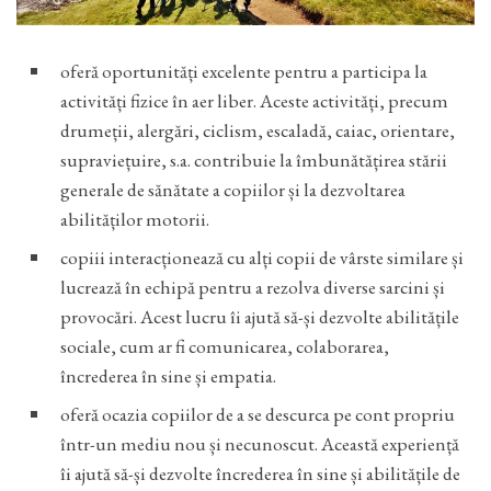
oferă oportunități excelente pentru a participa la
activități fizice în aer liber. Aceste activități, precum
drumeții, alergări, ciclism, escaladă, caiac, orientare,
supraviețuire, s.a. contribuie la îmbunătățirea stării
generale de sănătate a copiilor și la dezvoltarea
abilităților motorii.
copiii interacționează cu alți copii de vârste similare și
lucrează în echipă pentru a rezolva diverse sarcini și
provocări. Acest lucru îi ajută să-și dezvolte abilitățile
sociale, cum ar fi comunicarea, colaborarea,
încrederea în sine și empatia.
oferă ocazia copiilor de a se descurca pe cont propriu
într-un mediu nou și necunoscut. Această experiență
îi ajută să-și dezvolte încrederea în sine și abilitățile de