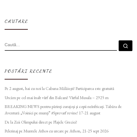
CAUTARE
CĂUTARE
Cau
POSTĂRI RECENTE
Pe 2 august, hai cu noi la Cabana Mălăiești! Participarea este gratuită
Urcăm pe cel mai înalt vârf din Balcani! Vârful Musala – 2925 m
BREAKING NEWS pentru părinți curajoși și copii neînfricați. Tabăra de
Aventură „Voinici pe munți” #Sprevarf revine! 17-21 august
De la Zeii Olimpului direct pe Plajele Greciei!
Pelerinaj pe Muntele Athos cu urcare pe Athon, 21-25 sept 2026