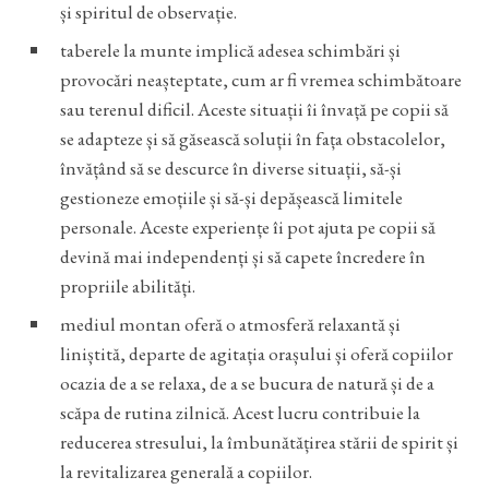
și spiritul de observație.
taberele la munte implică adesea schimbări și
provocări neașteptate, cum ar fi vremea schimbătoare
sau terenul dificil. Aceste situații îi învață pe copii să
se adapteze și să găsească soluții în fața obstacolelor,
învățând să se descurce în diverse situații, să-și
gestioneze emoțiile și să-și depășească limitele
personale. Aceste experiențe îi pot ajuta pe copii să
devină mai independenți și să capete încredere în
propriile abilități.
mediul montan oferă o atmosferă relaxantă și
liniștită, departe de agitația orașului și oferă copiilor
ocazia de a se relaxa, de a se bucura de natură și de a
scăpa de rutina zilnică. Acest lucru contribuie la
reducerea stresului, la îmbunătățirea stării de spirit și
la revitalizarea generală a copiilor.