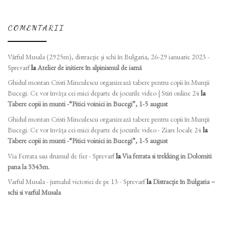
COMENTARII
Vârful Musala (2925m), distracție și schi în Bulgaria, 26-29 ianuarie 2023 -
Sprevarf
la
Atelier de initiere în alpinismul de iarnă
Ghidul montan Cristi Minculescu organizează tabere pentru copii în Munţii
Bucegi. Ce vor învăța cei mici departe de jocurile video | Stiri online 24
la
Tabere copii in munti -“Pitici voinici in Bucegi”, 1-5 august
Ghidul montan Cristi Minculescu organizează tabere pentru copii în Munţii
Bucegi. Ce vor învăța cei mici departe de jocurile video - Ziare locale 24
la
Tabere copii in munti -“Pitici voinici in Bucegi”, 1-5 august
Via Ferrata sau drumul de fier - Sprevarf
la
Via ferrata si trekking in Dolomiti
pana la 3343m.
Varful Musala - jurnalul victoriei de pe 13 - Sprevarf
la
Distracție în Bulgaria –
schi si varful Musala