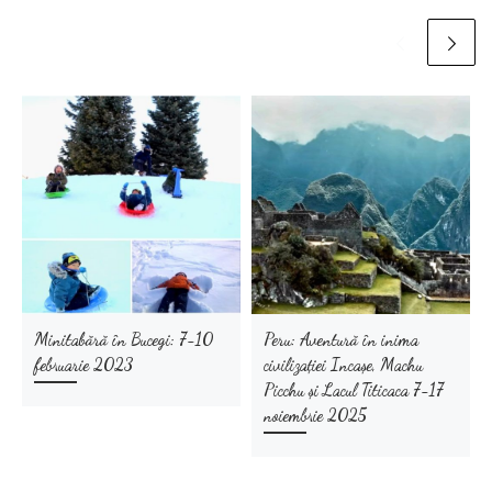
Minitabără în Bucegi: 7-10
Peru: Aventură în inima
februarie 2023
civilizației Incașe, Machu
Picchu și Lacul Titicaca 7-17
noiembrie 2025