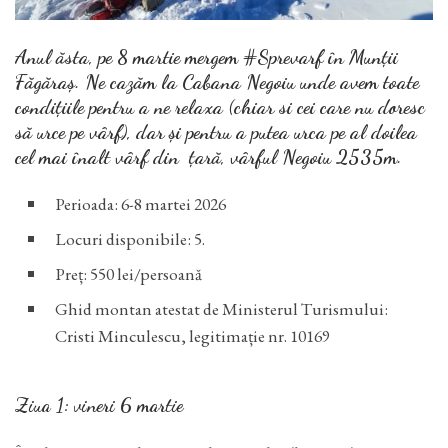
Anul ăsta, pe 8 martie mergem #Sprevarf în Munții
Făgăraș. Ne cazăm la Cabana Negoiu unde avem toate
condițiile pentru a ne relaxa (chiar si cei care nu doresc
să urce pe vârf), dar și pentru a putea urca pe al doilea
cel mai înalt vârf din țară, vârful Negoiu 2535m.
Perioada: 6-8 martei 2026
Locuri disponibile: 5.
Preț: 550 lei/persoană
Ghid montan atestat de Ministerul Turismului:
Cristi Minculescu, legitimație nr. 10169
Ziua 1: vineri 6 martie