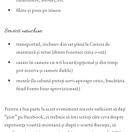
filme și poze pe traseu.
Servicii neincluse:
transportul, inclusiv din sat până la Cariera de
marmură și retur (drum forestier circa o oră)
cazare în camere cu 4-6 locuri(opțional și din timp
pot rezerva și camere duble)
mesele (la cabană puteți servi aproape orice, bucătăria
fiind foarte bine aprovizionată)
Pentru a lua parte la acest eveniment nu este suficient să dați
“join” pe Facebook, ci trebuie să îmi scrieți câte ceva despre
experiența voastră montană și după o scurtă discuție, să