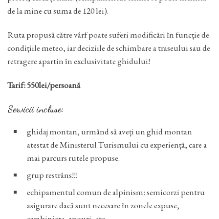
de la mine cu suma de 120 lei).
Ruta propusă către vârf poate suferi modificări în funcție de
condițiile meteo, iar deciziile de schimbare a traseului sau de
retragere apartin în exclusivitate ghidului!
Tarif: 550lei/persoană
Servicii incluse:
ghidaj montan, urmând să aveți un ghid montan
atestat de Ministerul Turismului cu experiență, care a
mai parcurs rutele propuse.
grup restrâns!!!
echipamentul comun de alpinism: semicorzi pentru
asigurare dacă sunt necesare în zonele expuse,
carabiniere, anouri, etc.