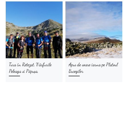
Tura în Retezat, Vârfurile
Apus de soare iarna pe Platoul
Peleaga si Păpușa,
Bucegilor