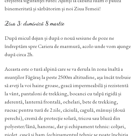
creșterea siguranței rutei! Ajunși la cabană luăm o pauză
binemeritată și sărbătorim și noi Ziua Femeii!
Ziua 3: duminică 8 martie
După micul dejun și după o nouă sesiune de poze ne
îndreptăm spre Cariera de marmură, acolo unde vom ajunge
după circa 2h.
Aceasta este o tură alpină care se va derula în zona înaltă a
munților Făgăraș la peste 2500m altitudine, așa încât trebuie
să aveți la voi haine groase, geacă impermeabilă și rezistentă
la vânt, pantaloni de trekking, bocanci cu talpă rigidă și
aderentă, lanternă frontală, ochelari, bete de trekking,
rucsac pentru tură de 2 zile, căciulă, cagulă, mănuși (două
perechi), cremă de protecție solară, tricou sau bluză din
polyester/lână, hanorac, dar și echipament tehnic: colțari,
piolet, cască și ham. (echipamentul tehnic se poate închiria