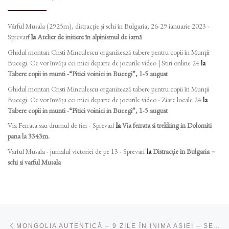
Vârful Musala (2925m), distracție și schi în Bulgaria, 26-29 ianuarie 2023 -
Sprevarf
la
Atelier de initiere în alpinismul de iarnă
Ghidul montan Cristi Minculescu organizează tabere pentru copii în Munţii
Bucegi. Ce vor învăța cei mici departe de jocurile video | Stiri online 24
la
Tabere copii in munti -“Pitici voinici in Bucegi”, 1-5 august
Ghidul montan Cristi Minculescu organizează tabere pentru copii în Munţii
Bucegi. Ce vor învăța cei mici departe de jocurile video - Ziare locale 24
la
Tabere copii in munti -“Pitici voinici in Bucegi”, 1-5 august
Via Ferrata sau drumul de fier - Sprevarf
la
Via ferrata si trekking in Dolomiti
pana la 3343m.
Varful Musala - jurnalul victoriei de pe 13 - Sprevarf
la
Distracție în Bulgaria –
schi si varful Musala
Navigare în articole
Articolul anterior
MONGOLIA AUTENTICĂ – 9 ZILE ÎN INIMA ASIEI – SEPTEMBRIE 2026