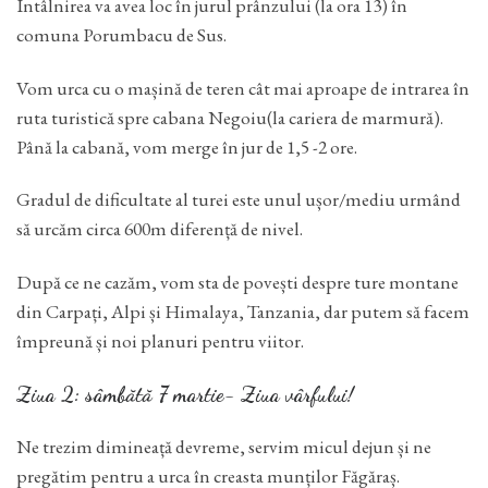
Întâlnirea va avea loc în jurul prânzului (la ora 13) în
comuna Porumbacu de Sus.
Vom urca cu o mașină de teren cât mai aproape de intrarea în
ruta turistică spre cabana Negoiu(la cariera de marmură).
Până la cabană, vom merge în jur de 1,5 -2 ore.
Gradul de dificultate al turei este unul ușor/mediu urmând
să urcăm circa 600m diferență de nivel.
După ce ne cazăm, vom sta de povești despre ture montane
din Carpați, Alpi și Himalaya, Tanzania, dar putem să facem
împreună și noi planuri pentru viitor.
Ziua 2: sâmbătă 7 martie- Ziua vârfului!
Ne trezim dimineață devreme, servim micul dejun și ne
pregătim pentru a urca în creasta munților Făgăraș.