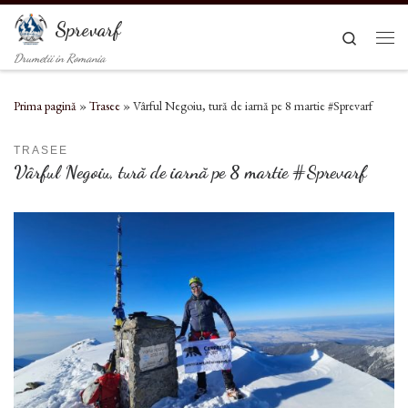
Sari la conținut
Sprevarf
Search
Men
Drumetii in Romania
Prima pagină
»
Trasee
»
Vârful Negoiu, tură de iarnă pe 8 martie #Sprevarf
TRASEE
Vârful Negoiu, tură de iarnă pe 8 martie #Sprevarf