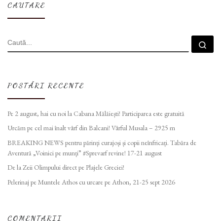
CAUTARE
CĂUTARE
Cau
POSTĂRI RECENTE
Pe 2 august, hai cu noi la Cabana Mălăiești! Participarea este gratuită
Urcăm pe cel mai înalt vârf din Balcani! Vârful Musala – 2925 m
BREAKING NEWS pentru părinți curajoși și copii neînfricați. Tabăra de
Aventură „Voinici pe munți” #Sprevarf revine! 17-21 august
De la Zeii Olimpului direct pe Plajele Greciei!
Pelerinaj pe Muntele Athos cu urcare pe Athon, 21-25 sept 2026
COMENTARII