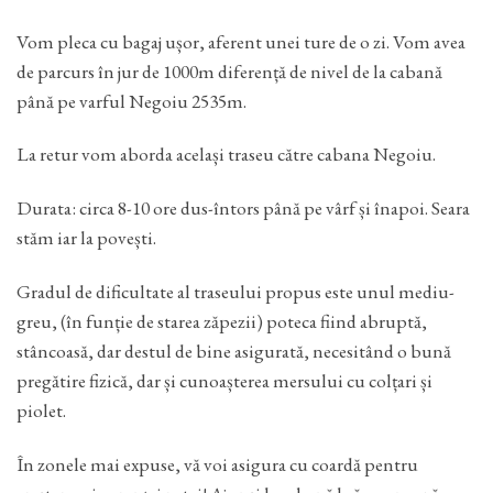
Vom pleca cu bagaj ușor, aferent unei ture de o zi. Vom avea
de parcurs în jur de 1000m diferență de nivel de la cabană
până pe varful Negoiu 2535m.
La retur vom aborda același traseu către cabana Negoiu.
Durata: circa 8-10 ore dus-întors până pe vârf și înapoi. Seara
stăm iar la povești.
Gradul de dificultate al traseului propus este unul mediu-
greu, (în funție de starea zăpezii) poteca fiind abruptă,
stâncoasă, dar destul de bine asigurată, necesitând o bună
pregătire fizică, dar și cunoașterea mersului cu colțari și
piolet.
În zonele mai expuse, vă voi asigura cu coardă pentru