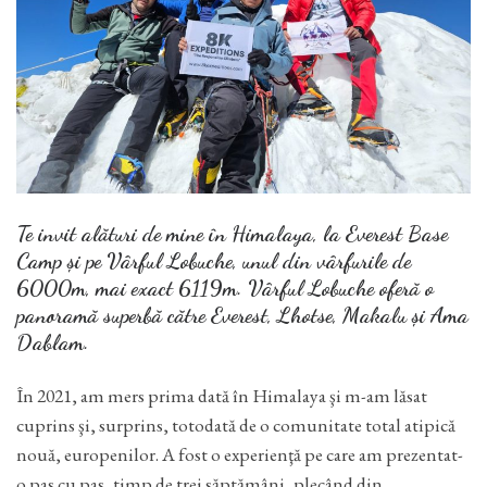
Te invit alături de mine în Himalaya, la Everest Base
Camp și pe Vârful Lobuche, unul din vârfurile de
6000m, mai exact 6119m. Vârful Lobuche oferă o
panoramă superbă către Everest, Lhotse, Makalu și Ama
Dablam.
În 2021, am mers prima dată în Himalaya şi m-am lăsat
cuprins şi, surprins, totodată de o comunitate total atipică
nouă, europenilor. A fost o experienţă pe care am prezentat-
o pas cu pas, timp de trei săptămâni, plecând din