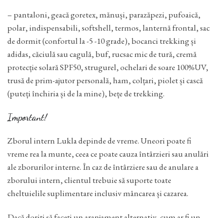
– pantaloni, geacă goretex, mănuși, parazăpezi, pufoaică,
polar, indispensabili, softshell, termos, lanternă frontal, sac
de dormit (confortul la -5 -10 grade), bocanci trekking și
adidas, căciulă sau cagulă, buf, rucsac mic de tură, cremă
protecție solară SPF50, strugurel, ochelari de soare 100%UV,
trusă de prim-ajutor personală, ham, colțari, piolet și cască
(puteți închiria și de la mine), bețe de trekking.
Important!
Zborul intern Lukla depinde de vreme. Uneori poate fi
vreme rea la munte, ceea ce poate cauza întârzieri sau anulări
ale zborurilor interne. În caz de întârziere sau de anulare a
zborului intern, clientul trebuie să suporte toate
cheltuielile suplimentare inclusiv mâncarea și cazarea.
Dacă doriți să faceți un aranjament alternativ, cum ar fi un