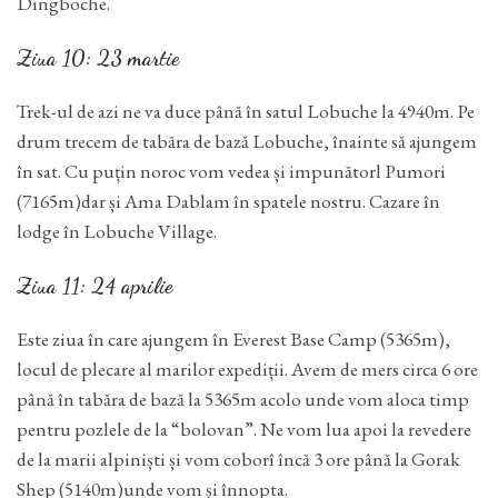
Dingboche.
Ziua 10: 23 martie
Trek-ul de azi ne va duce până în satul Lobuche la 4940m. Pe
drum trecem de tabăra de bază Lobuche, înainte să ajungem
în sat. Cu puțin noroc vom vedea și impunătorl Pumori
(7165m)dar și Ama Dablam în spatele nostru. Cazare în
lodge în Lobuche Village.
Ziua 11: 24 aprilie
Este ziua în care ajungem în Everest Base Camp (5365m),
locul de plecare al marilor expediții. Avem de mers circa 6 ore
până în tabăra de bază la 5365m acolo unde vom aloca timp
pentru pozlele de la “bolovan”. Ne vom lua apoi la revedere
de la marii alpiniști și vom coborî încă 3 ore până la Gorak
Shep (5140m)unde vom și înnopta.