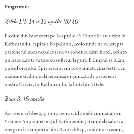
Programul:
Zilele 1,2: 14 și 15 aprilie 2026
Plecăm din București pe 14 aprilie. Pe 15 aprilie aterizăm în
Kathmandu, capitala Nepalului, acolo unde ne va aștepta
partenerul meu nepalez și ne va conduce către hotel, printr-
un haos care te va ţine cu sufletul la gură. E timpul să luăm
pulsul orașului. Spre seară avem programată cina festivă cu
mâncare tradițională nepaleză organizată de partenerii
noștri. Cazare, în Kathmandu, la hotel de 4 stele.
Ziua 3: 16 aprilie
Azi avem zi liberă, și timp pentru ultimele cumpărături.
Vizităm împreună orașul Kathmandu și templele sale sau
mergem la aeroportul din Ramechhap, unde ne si cazam,