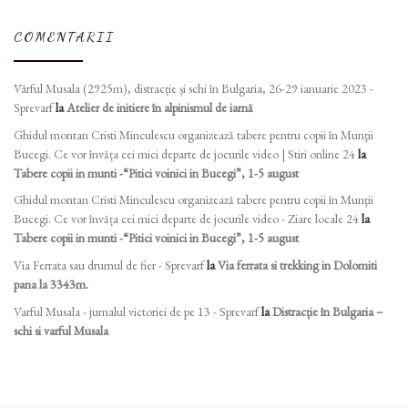
COMENTARII
Vârful Musala (2925m), distracție și schi în Bulgaria, 26-29 ianuarie 2023 -
Sprevarf
la
Atelier de initiere în alpinismul de iarnă
Ghidul montan Cristi Minculescu organizează tabere pentru copii în Munţii
Bucegi. Ce vor învăța cei mici departe de jocurile video | Stiri online 24
la
Tabere copii in munti -“Pitici voinici in Bucegi”, 1-5 august
Ghidul montan Cristi Minculescu organizează tabere pentru copii în Munţii
Bucegi. Ce vor învăța cei mici departe de jocurile video - Ziare locale 24
la
Tabere copii in munti -“Pitici voinici in Bucegi”, 1-5 august
Via Ferrata sau drumul de fier - Sprevarf
la
Via ferrata si trekking in Dolomiti
pana la 3343m.
Varful Musala - jurnalul victoriei de pe 13 - Sprevarf
la
Distracție în Bulgaria –
schi si varful Musala