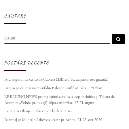
CAUTARE
CĂUTARE
Cau
POSTĂRI RECENTE
Pe 2 august, hai cu noi la Cabana Mălăiești! Participarea este gratuită
Urcăm pe cel mai înalt vârf din Balcani! Vârful Musala – 2925 m
BREAKING NEWS pentru părinți curajoși și copii neînfricați. Tabăra de
Aventură „Voinici pe munți” #Sprevarf revine! 17-21 august
De la Zeii Olimpului direct pe Plajele Greciei!
Pelerinaj pe Muntele Athos cu urcare pe Athon, 21-25 sept 2026