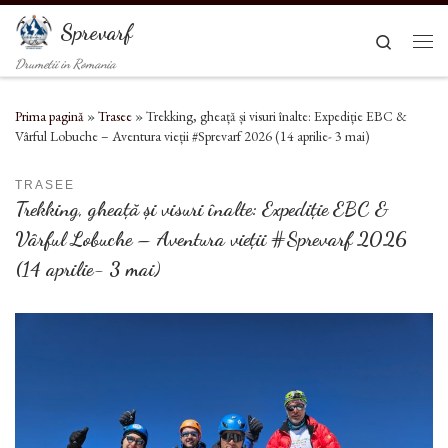
Sari la conținut
Sprevarf
Search
Men
Drumetii in Romania
Prima pagină
»
Trasee
»
Trekking, gheață și visuri înalte: Expediție EBC &
Vârful Lobuche – Aventura vieții #Sprevarf 2026 (14 aprilie- 3 mai)
TRASEE
Trekking, gheață și visuri înalte: Expediție EBC &
Vârful Lobuche – Aventura vieții #Sprevarf 2026
(14 aprilie- 3 mai)