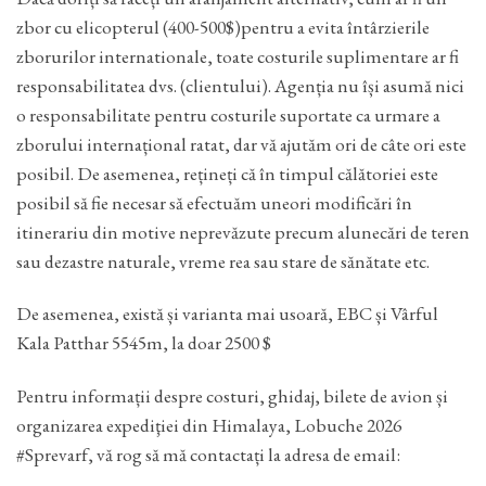
zbor cu elicopterul (400-500$)pentru a evita întârzierile
zborurilor internationale, toate costurile suplimentare ar fi
responsabilitatea dvs. (clientului). Agenția nu își asumă nici
o responsabilitate pentru costurile suportate ca urmare a
zborului internațional ratat, dar vă ajutăm ori de câte ori este
posibil. De asemenea, rețineți că în timpul călătoriei este
posibil să fie necesar să efectuăm uneori modificări în
itinerariu din motive neprevăzute precum alunecări de teren
sau dezastre naturale, vreme rea sau stare de sănătate etc.
De asemenea, există și varianta mai usoară, EBC și Vârful
Kala Patthar 5545m, la doar 2500 $
Pentru informații despre costuri, ghidaj, bilete de avion și
organizarea expediţiei din Himalaya, Lobuche 2026
#Sprevarf, vă rog să mă contactați la adresa de email: