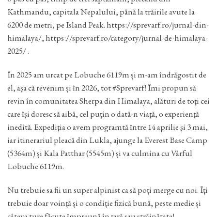
Kathmandu, capitala Nepalului, până la trăirile avute la
6200 de metri, pe Island Peak. https://sprevarf.ro/jurnal-din-
himalaya/, https://sprevarf.ro/category/jurnal-de-himalaya-
2025/ .
În 2025 am urcat pe Lobuche 6119m și m-am îndrăgostit de
el, așa că revenim și în 2026, tot #Sprevarf! Îmi propun să
revin în comunitatea Sherpa din Himalaya, alături de toţi cei
care îşi doresc să aibă, cel puţin o dată-n viaţă, o experienţă
inedită. Expediţia o avem programtă între 14 aprilie și 3 mai,
iar itinerariul pleacă din Lukla, ajunge la Everest Base Camp
(5364m) și Kala Patthar (5545m) și va culmina cu Vârful
Lobuche 6119m.
Nu trebuie sa fii un super alpinist ca să poți merge cu noi. Îți
trebuie doar voință și o condiție fizică bună, peste medie și
câteva ture făcute împreună în țară sau străinătate!