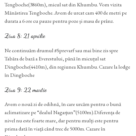
Tengboche(3860m), micul sat din Khumbu. Vom vizita
Mănăstirea Tengboche. Avem de urcat cam 400 de metri pe
durata a 6 ore cu pauze pentru poze și masa de prânz.
Ziua 8: 21 aprilie
Ne continuăm drumul #Sprevarf sau mai bine zis spre
Tabăra de bază a Everestului, până în micuțul sat
Dingboche(4410m), din regiunea Khumbu. Cazare la lodge
în Dingboche
Ziua 9: 22 martie
Avem o nouă zi de odihnă, în care urcăm pentru o bună
aclimatizare pe “dealul Nagarjun”(5100m).Diferența de
nivel nu este foarte mare, dar pentru mulți este pentru
prima dată în viață când trec de 5000m. Cazare în