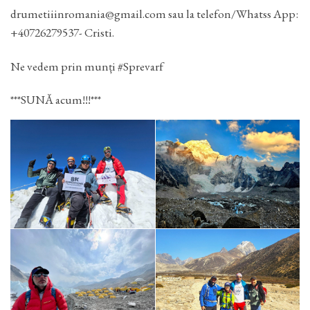
drumetiiinromania@gmail.com sau la telefon/Whatss App:
+40726279537- Cristi.
Ne vedem prin munți #Sprevarf
***SUNĂ acum!!!***