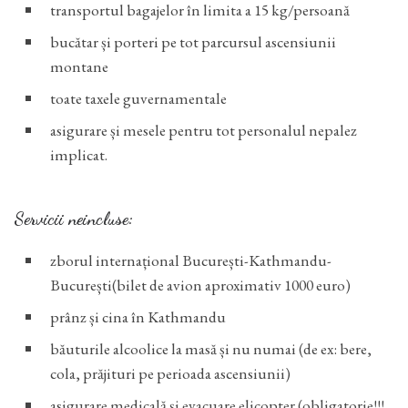
transportul bagajelor în limita a 15 kg/persoană
bucătar și porteri pe tot parcursul ascensiunii
montane
toate taxele guvernamentale
asigurare și mesele pentru tot personalul nepalez
implicat.
Servicii neincluse:
zborul internațional București-Kathmandu-
București(bilet de avion aproximativ 1000 euro)
prânz și cina în Kathmandu
băuturile alcoolice la masă și nu numai (de ex: bere,
cola, prăjituri pe perioada ascensiunii)
asigurare medicală și evacuare elicopter (obligatorie!!!