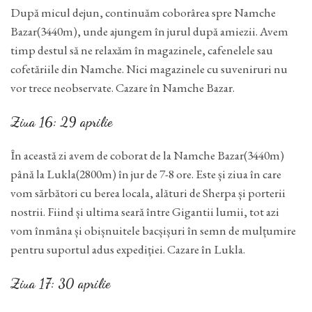
După micul dejun, continuăm coborârea spre Namche
Bazar(3440m), unde ajungem în jurul după amiezii. Avem
timp destul să ne relaxăm în magazinele, cafenelele sau
cofetăriile din Namche. Nici magazinele cu suveniruri nu
vor trece neobservate. Cazare în Namche Bazar.
Ziua 16: 29 aprilie
În această zi avem de coborat de la Namche Bazar(3440m)
până la Lukla(2800m) în jur de 7-8 ore. Este și ziua în care
vom sărbători cu berea locala, alături de Sherpa și porterii
nostrii. Fiind și ultima seară între Gigantii lumii, tot azi
vom înmâna și obișnuitele bacșișuri în semn de mulțumire
pentru suportul adus expediției. Cazare în Lukla.
Ziua 17: 30 aprilie