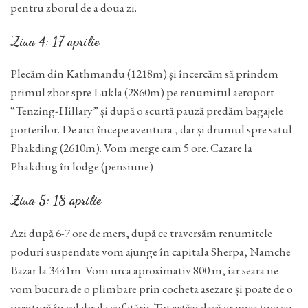
pentru zborul de a doua zi.
Ziua 4: 17 aprilie
Plecăm din Kathmandu (1218m) și încercăm să prindem
primul zbor spre Lukla (2860m) pe renumitul aeroport
“Tenzing-Hillary” și după o scurtă pauză predăm bagajele
porterilor. De aici începe aventura , dar și drumul spre satul
Phakding (2610m). Vom merge cam 5 ore. Cazare la
Phakding în lodge (pensiune)
Ziua 5: 18 aprilie
Azi după 6-7 ore de mers, după ce traversăm renumitele
poduri suspendate vom ajunge în capitala Sherpa, Namche
Bazar la 3441m. Vom urca aproximativ 800 m, iar seara ne
vom bucura de o plimbare prin cocheta asezare și poate de o
prajitură în celebrele cofetării. Tot astăzi dacă vremea ține cu