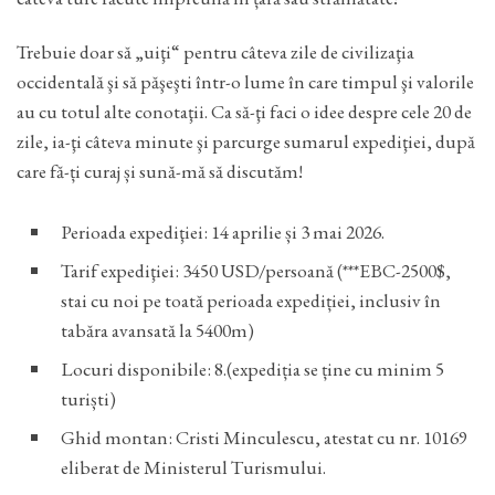
Trebuie doar să „uiţi“ pentru câteva zile de civilizaţia
occidentală şi să păşeşti într-o lume în care timpul şi valorile
au cu totul alte conotaţii. Ca să-ţi faci o idee despre cele 20 de
zile, ia-ţi câteva minute şi parcurge sumarul expediţiei, după
care fă-ți curaj și sună-mă să discutăm!
Perioada expediţiei: 14 aprilie și 3 mai 2026.
Tarif expediţiei: 3450 USD/persoană (***EBC-2500$,
stai cu noi pe toată perioada expediției, inclusiv în
tabăra avansată la 5400m)
Locuri disponibile: 8.(expediția se ține cu minim 5
turiști)
Ghid montan: Cristi Minculescu, atestat cu nr. 10169
eliberat de Ministerul Turismului.