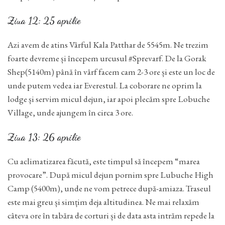
Ziua 12: 25 aprilie
Azi avem de atins Vârful Kala Patthar de 5545m. Ne trezim
foarte devreme și începem urcusul #Sprevarf. De la Gorak
Shep(5140m) până în vârf facem cam 2-3 ore și este un loc de
unde putem vedea iar Everestul. La coborare ne oprim la
lodge și servim micul dejun, iar apoi plecăm spre Lobuche
Village, unde ajungem în circa 3 ore.
Ziua 13: 26 aprilie
Cu aclimatizarea făcută, este timpul să începem “marea
provocare”. După micul dejun pornim spre Lubuche High
Camp (5400m), unde ne vom petrece după-amiaza. Traseul
este mai greu și simțim deja altitudinea. Ne mai relaxăm
câteva ore în tabăra de corturi și de data asta intrăm repede la