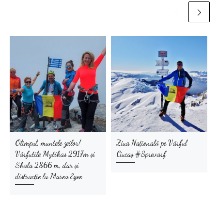
Olimpul, muntele zeilor!
Ziua Națională pe Vârful
Vârfutile Mytikas 2917m și
Ciucaș #Sprevarf
Skala 2866 m, dar și
distracție la Marea Egee