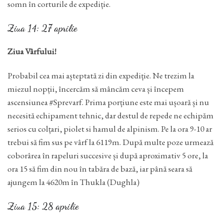
somn în corturile de expediție.
Ziua 14: 27 aprilie
Ziua Vârfului!
Probabil cea mai așteptată zi din expediție. Ne trezim la
miezul nopții, încercăm să mâncăm ceva și începem
ascensiunea #Sprevarf. Prima porțiune este mai ușoară și nu
necesită echipament tehnic, dar destul de repede ne echipăm
serios cu colțari, piolet si hamul de alpinism. Pe la ora 9-10 ar
trebui să fim sus pe vârf la 6119m. După multe poze urmează
coborârea în rapeluri succesive și după aproximativ 5 ore, la
ora 15 să fim din nou în tabăra de bază, iar până seara să
ajungem la 4620m în Thukla (Dughla)
Ziua 15: 28 aprilie