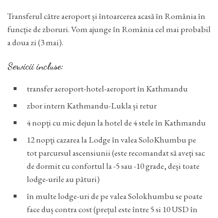
Transferul către aeroport și întoarcerea acasă în România în
funcție de zboruri. Vom ajunge în România cel mai probabil
a doua zi (3 mai).
Servicii incluse:
transfer aeroport-hotel-aeroport în Kathmandu
zbor intern Kathmandu-Lukla și retur
4 nopți cu mic dejun la hotel de 4 stele în Kathmandu
12 nopți cazarea la Lodge în valea SoloKhumbu pe
tot parcursul ascensiunii (este recomandat să aveți sac
de dormit cu confortul la -5 sau -10 grade, deși toate
lodge-urile au pături)
în multe lodge-uri de pe valea Solokhumbu se poate
face duș contra cost (prețul este între 5 si 10 USD în