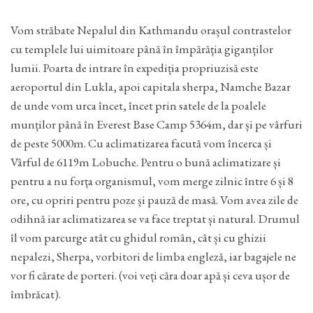
Vom străbate Nepalul din Kathmandu orașul contrastelor
cu templele lui uimitoare până în împărăția giganților
lumii. Poarta de intrare în expediția propriuzisă este
aeroportul din Lukla, apoi capitala sherpa, Namche Bazar
de unde vom urca încet, încet prin satele de la poalele
munților până în Everest Base Camp 5364m, dar și pe vârfuri
de peste 5000m. Cu aclimatizarea facută vom încerca și
Vârful de 6119m Lobuche. Pentru o bună aclimatizare și
pentru a nu forța organismul, vom merge zilnic între 6 și 8
ore, cu opriri pentru poze și pauză de masă. Vom avea zile de
odihnă iar aclimatizarea se va face treptat și natural. Drumul
îl vom parcurge atât cu ghidul român, cât și cu ghizii
nepalezi, Sherpa, vorbitori de limba engleză, iar bagajele ne
vor fi cărate de porteri. (voi veți căra doar apă și ceva ușor de
îmbrăcat).