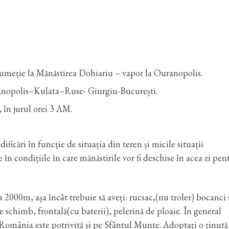
umeție la Mănăstirea Dohiariu – vapor la Ouranopolis.
anopolis–Kulata–Ruse- Giurgiu-București.
în jurul orei 3 AM.
icări în funcție de situația din teren și micile situații
e în condițiile în care mănăstirile vor fi deschise în acea zi pen
 2000m, așa încât trebuie să aveți: rucsac,(nu troler) bocanci
 schimb, frontală(cu baterii), pelerină de ploaie. În general
România este potrivită și pe Sfântul Munte. Adoptați o ținută