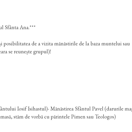
ul Sfânta Ana.***
 și posibilitatea de a vizita mănăstirile de la baza muntelui sau
seara se reunește grupul)!
tului Iosif Isihastul)- Mănăstirea Sfântul Pavel (darurile ma
și masă, stăm de vorbă cu părintele Pimen sau Teologos)