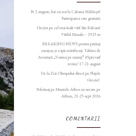
Pe 2 august, hai cu noi la Cabana Mălăiești!
Participarea este gratuită
Urcăm pe cel mai înalt vârf din Balcani!
Vârful Musala – 2925 m
BREAKING NEWS pentru părinți
curajoși și copii neînfricați. Tabăra de
Aventură „Voinici pe munți” #Sprevarf
revine! 17-21 august
De la Zeii Olimpului direct pe Plajele
Greciei!
Pelerinaj pe Muntele Athos cu urcare pe
Athon, 21-25 sept 2026
COMENTARII