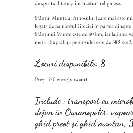
de spiritualitate și încărcătură religioasă.
Sfântul Munte al Athosului (care mai este n
legată de pământul Greciei în partea dinspre 
Sfântului Munte este de 60 km, iar lățimea va
metri . Suprafața peninsulei este de 389 km2.
Locuri disponibile: 8
Preț : 550 euro/persoană
Include : transport cu microb
dejun în Ouranopolis, vapoar
ghid preot și ghid montan, 3