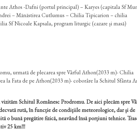
nte Athos -Dafni (portul principal) – Karyes (capitala Sf Mu
ndrei – Mănăstirea Cutlumus – Chilia Tipicarion – chilia
ia Sf Nicoale Kapsala, program liturgic (cazare și masă)
omu, urmată de plecarea spre Vârful Athon(2033 m)- Chilia
a la Fata de pe Athon(2033 m)- coborâre la Schitul Sfânta A
să vizităm Schitul Românesc Prodromu. De aici plecăm spre Vâ
ată rută, în funcție de condițiile meteorologice, dar și de
esită o bună pregătire fizică, neavând însă porțiuni tehnice. Tra
tiv 25 km!!!