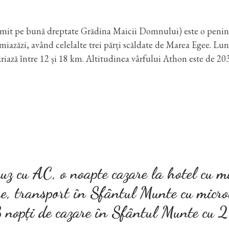
umit pe bună dreptate Grădina Maicii Domnului) este o penin
miazăzi, având celelalte trei părți scăldate de Marea Egee. L
riază între 12 și 18 km. Altitudinea vârfului Athon este de 20
uz cu AC, o noapte cazare la hotel cu m
e, transport în Sfântul Munte cu micro
 nopți de cazare în Sfântul Munte cu 2