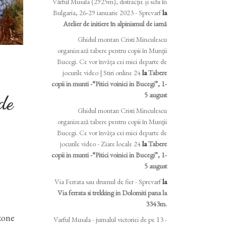
Vârful Musala (2925m), distracție și schi în
Bulgaria, 26-29 ianuarie 2023 - Sprevarf
la
Atelier de initiere în alpinismul de iarnă
Ghidul montan Cristi Minculescu
organizează tabere pentru copii în Munţii
Bucegi. Ce vor învăța cei mici departe de
jocurile video | Stiri online 24
la
Tabere
copii in munti -“Pitici voinici in Bucegi”, 1-
5 august
de
Ghidul montan Cristi Minculescu
organizează tabere pentru copii în Munţii
Bucegi. Ce vor învăța cei mici departe de
jocurile video - Ziare locale 24
la
Tabere
copii in munti -“Pitici voinici in Bucegi”, 1-
5 august
Via Ferrata sau drumul de fier - Sprevarf
la
Via ferrata si trekking in Dolomiti pana la
3343m.
 zone
Varful Musala - jurnalul victoriei de pe 13 -