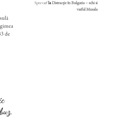
Sprevarf
la
Distracție în Bulgaria – schi si
varful Musala
sulă
ungimea
33 de
ic
buz,