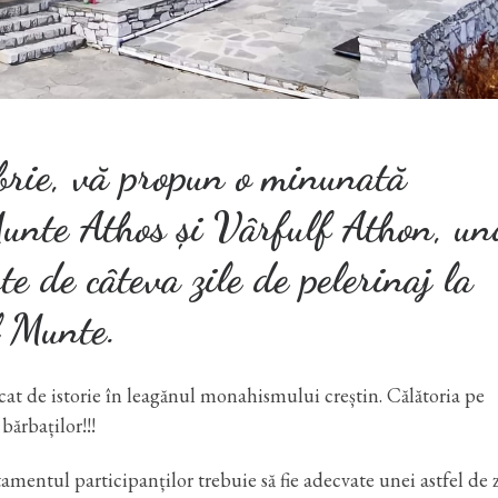
mbrie, vă propun o minunată
Munte Athos și Vârfulf Athon, un
te de câteva zile de pelerinaj la
l Munte.
at de istorie în leagănul monahismului creștin. Călătoria pe
ărbaților!!!
amentul participanților trebuie să fie adecvate unei astfel de