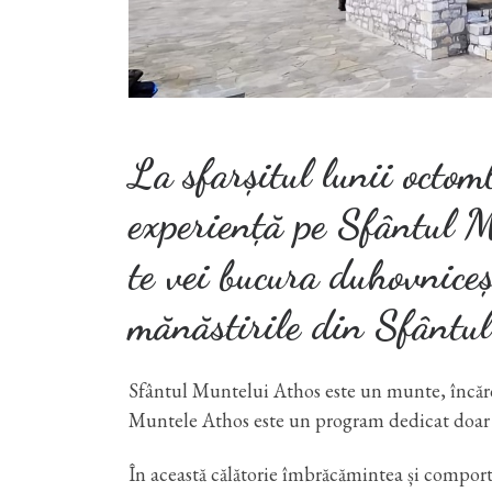
La sfarșitul lunii octo
experiență pe Sfântul 
te vei bucura duhovniceș
mănăstirile din Sfântu
Sfântul Muntelui Athos este un munte, încărc
Muntele Athos este un program dedicat doar b
În această călătorie îmbrăcămintea și comport