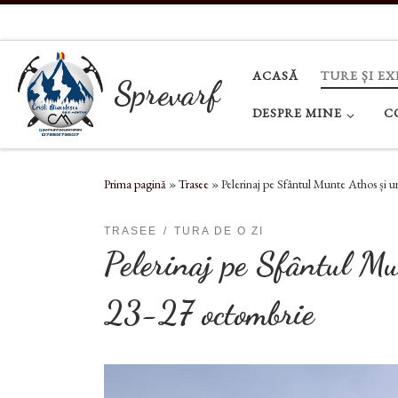
Sari la conținut
ACASĂ
TURE ȘI EX
Sprevarf
DESPRE MINE
C
Prima pagină
»
Trasee
»
Pelerinaj pe Sfântul Munte Athos și 
TRASEE
TURA DE O ZI
Pelerinaj pe Sfântul Mu
23-27 octombrie