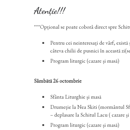
Atenție!!!
***Opțional se poate coborâ direct spre Schit
Pentru cei neinteresați de vârf, există
câteva chilii de pusnici în această zi(
Program liturgic (cazare și masă)
Sâmbătă 26 octombrie
Sfânta Liturghie și masă
Drumeție la Nea Skiti (mormântul Sfân
– deplasare la Schitul Lacu ( cazare 
Program liturgic (cazare și masă)