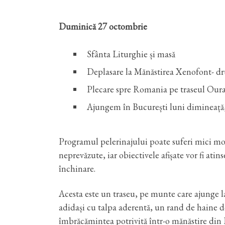
Duminică 27 octombrie
Sfânta Liturghie și masă
Deplasare la Mănăstirea Xenofont- dr
Plecare spre Romania pe traseul Our
Ajungem în București luni dimineață, 
Programul pelerinajului poate suferi mici modif
neprevăzute, iar obiectivele afișate vor fi atins
închinare.
Acesta este un traseu, pe munte care ajunge la
adidași cu talpa aderentă, un rand de haine de
îmbrăcămintea potrivită într-o mănăstire din 