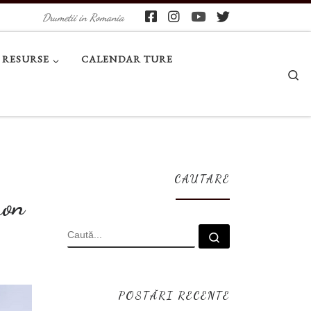
Drumetii in Romania
RESURSE
CALENDAR TURE
Se
CAUTARE
hon
CĂUTARE
Caută...
POSTĂRI RECENTE