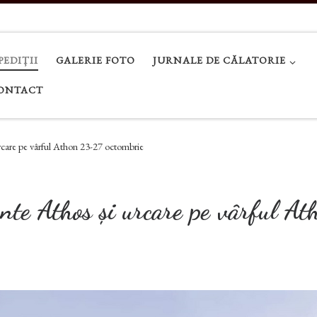
PEDIȚII
GALERIE FOTO
JURNALE DE CĂLATORIE
ONTACT
urcare pe vârful Athon 23-27 octombrie
nte Athos și urcare pe vârful At