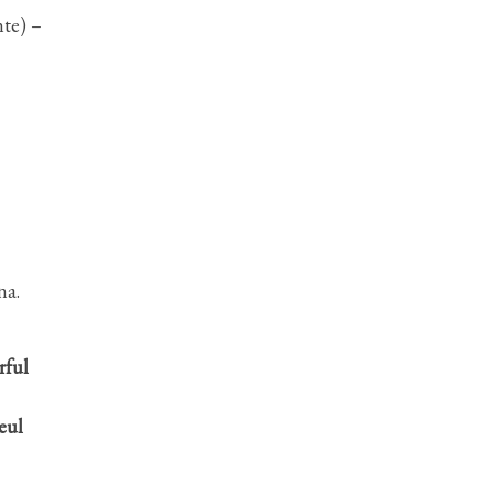
nte) –
na.
rful
seul