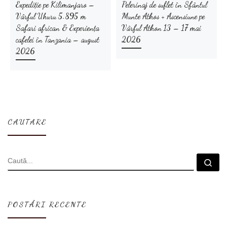
Expediție pe Kilimanjaro –
Pelerinaj de suflet în Sfântul
Vârful Uhuru 5.895 m
Munte Athos + Ascensiune pe
Safari african & Experiența
Vârful Athon 13 – 17 mai
cafelei în Tanzania – august
2026
2026
CAUTARE
CĂUTARE
Cau
POSTĂRI RECENTE