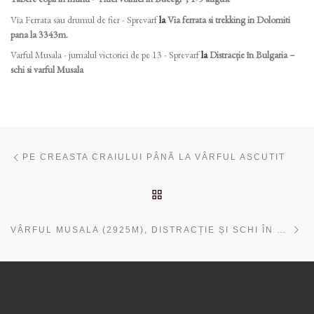
Via Ferrata sau drumul de fier - Sprevarf
la
Via ferrata si trekking in Dolomiti
pana la 3343m.
Varful Musala - jurnalul victoriei de pe 13 - Sprevarf
la
Distracție în Bulgaria –
schi si varful Musala
Navigare în articole
Articolul anterior
PE CREASTA CRAIULUI PÂNĂ LA VÂRFUL ASCUTIT
ÎNAPOI LA LISTA CU ART
Ar
VÂRFUL MUSALA (2925M), DISTRACȚIE ȘI SCHI ÎN BULGARIA. PERIOADA 6-9 APRILIE 2023