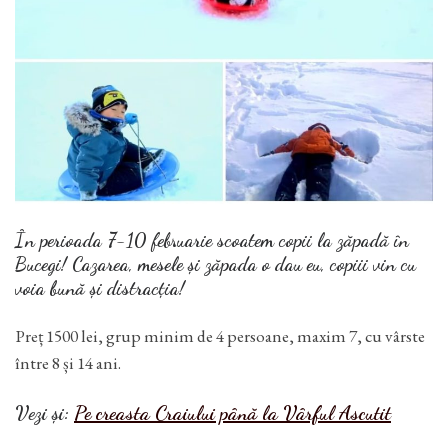
În perioada 7-10 februarie scoatem copii la zăpadă în
Bucegi! Cazarea, mesele și zăpada o dau eu, copiii vin cu
voia bună și distracția!
Preț 1500 lei, grup minim de 4 persoane, maxim 7, cu vârste
între 8 și 14 ani.
Vezi și:
Pe creasta Craiului până la Vârful Ascutit