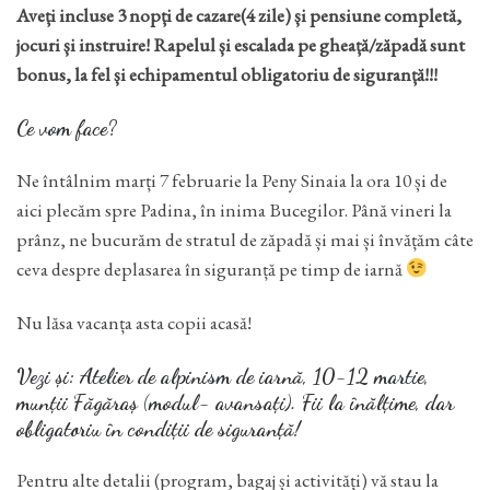
Aveți incluse 3 nopți de cazare(4 zile) și pensiune completă,
jocuri și instruire! Rapelul și escalada pe gheață/zăpadă sunt
bonus, la fel și echipamentul obligatoriu de siguranță!!!
Ce vom face?
Ne întâlnim marți 7 februarie la Peny Sinaia la ora 10 și de
aici plecăm spre Padina, în inima Bucegilor. Până vineri la
prânz, ne bucurăm de stratul de zăpadă și mai și învățăm câte
ceva despre deplasarea în siguranță pe timp de iarnă
Nu lăsa vacanța asta copii acasă!
Vezi și: Atelier de alpinism de iarnă, 10-12 martie,
munții Făgăraș (modul- avansați). Fii la înălțime, dar
obligatoriu în condiții de siguranță!
Pentru alte detalii (program, bagaj și activități) vă stau la