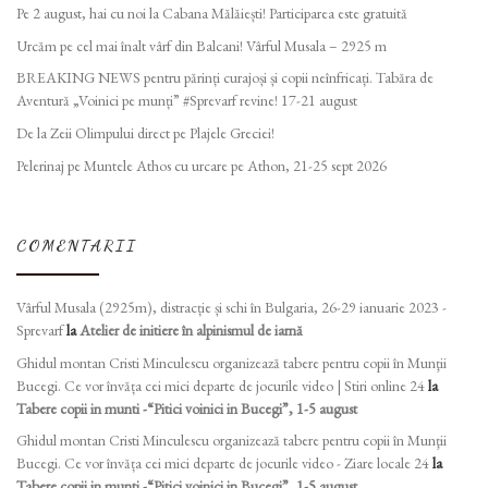
Pe 2 august, hai cu noi la Cabana Mălăiești! Participarea este gratuită
Urcăm pe cel mai înalt vârf din Balcani! Vârful Musala – 2925 m
BREAKING NEWS pentru părinți curajoși și copii neînfricați. Tabăra de
Aventură „Voinici pe munți” #Sprevarf revine! 17-21 august
De la Zeii Olimpului direct pe Plajele Greciei!
Pelerinaj pe Muntele Athos cu urcare pe Athon, 21-25 sept 2026
COMENTARII
Vârful Musala (2925m), distracție și schi în Bulgaria, 26-29 ianuarie 2023 -
Sprevarf
la
Atelier de initiere în alpinismul de iarnă
Ghidul montan Cristi Minculescu organizează tabere pentru copii în Munţii
Bucegi. Ce vor învăța cei mici departe de jocurile video | Stiri online 24
la
Tabere copii in munti -“Pitici voinici in Bucegi”, 1-5 august
Ghidul montan Cristi Minculescu organizează tabere pentru copii în Munţii
Bucegi. Ce vor învăța cei mici departe de jocurile video - Ziare locale 24
la
Tabere copii in munti -“Pitici voinici in Bucegi”, 1-5 august