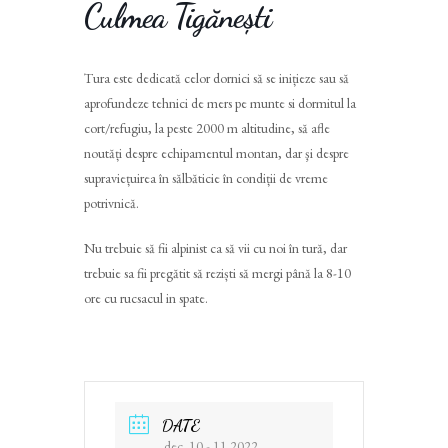
Culmea Tigănești
Tura este dedicată celor dornici să se inițieze sau să
aprofundeze tehnici de mers pe munte si dormitul la
cort/refugiu, la peste 2000 m altitudine, să afle
noutăți despre echipamentul montan, dar şi despre
supraviețuirea în sălbăticie în condiții de vreme
potrivnică.
Nu trebuie să fii alpinist ca să vii cu noi în tură, dar
trebuie sa fii pregătit să reziști să mergi până la 8-10
ore cu rucsacul in spate.
DATE
dec. 10 - 11 2022