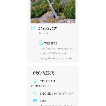
LOCATION
Bucegi
WEBSITE
https://sprevarf.ro/saritura-in-
inaltime-7500-de-m-in-
bucegi-de-trei-ori-sprevarf/
ORGANIZER
CRISTIAN
MINCULESCU
+40726 279 537
PHONE
EMAIL
drumetiiinromania@gmail.c