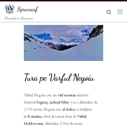
Sari la conținut
Sprevarf
Search
Men
Drumetii in Romania
Tura pe Varful Negoiu
Vârful Negoiu
este un
vârf montan
situat în
Masivul
Făgăraș
,
județul Sibiu
. Cu o altitudine de
2.535 metri, Negoiu este
al doilea
ca înălțime
în
România
, fiind devansat doar de
Vârful
Moldoveanu
, altitudine 2.544 de metri.