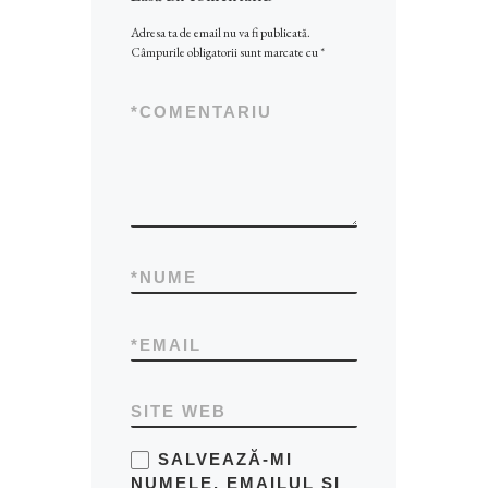
Adresa ta de email nu va fi publicată.
Câmpurile obligatorii sunt marcate cu
*
*
COMENTARIU
*
NUME
*
EMAIL
SITE WEB
SALVEAZĂ-MI
NUMELE, EMAILUL ȘI