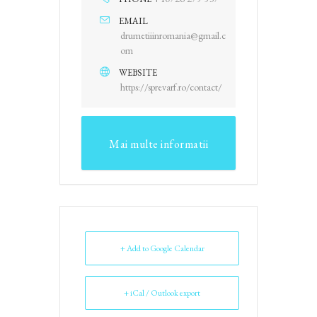
EMAIL
drumetiiinromania@gmail.c
om
WEBSITE
https://sprevarf.ro/contact/
Mai multe informatii
+ Add to Google Calendar
+ iCal / Outlook export