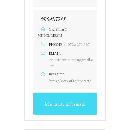
ORGANIZER
CRISTIAN
MINCULESCU
+40726 279 537
PHONE
EMAIL
drumetiiinromania@gmail.c
om
WEBSITE
https://sprevarf.ro/contact/
Mai multe informatii