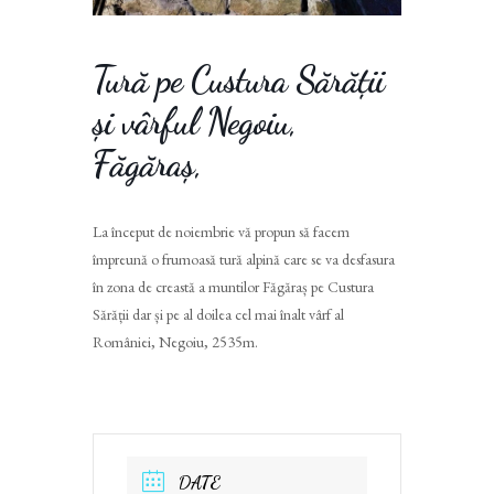
Tură pe Custura Sărății
și vârful Negoiu,
Făgăraș,
La început de noiembrie vă propun să facem
împreună o frumoasă tură alpină care se va desfasura
în zona de creastă a muntilor Făgăraș pe Custura
Sărății dar și pe al doilea cel mai înalt vârf al
României, Negoiu, 2535m.
DATE