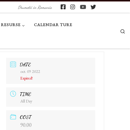
Drumetii in Romania
RESURSE
CALENDAR TURE
Se
DATE
oct. 09 2022
Expired!
TIME
All Day
COST
90.00