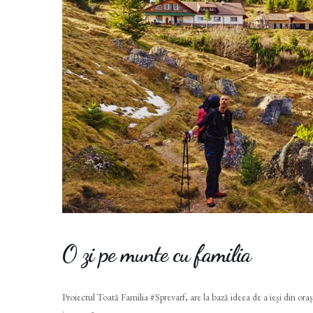
O zi pe munte cu familia
Proiectul Toată Familia #Sprevarf, are la bază ideea de a ieși din oraș