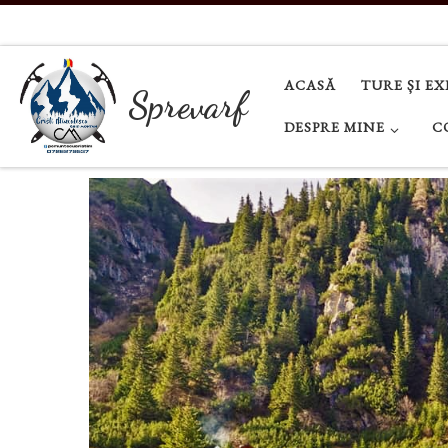
Sari la conținut
ACASĂ
TURE ȘI EX
Sprevarf
DESPRE MINE
C