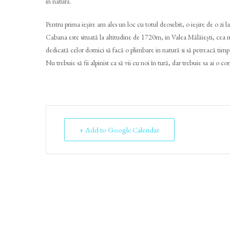
in natură.
Pentru prima ieșire am ales un loc cu totul deosebit, o ieșire de o zi 
Cabana este situată la altitudine de 1720m, in Valea Mălăiești, cea 
dedicată celor dornici să facă o plimbare in natură si să petreacă timp 
Nu trebuie să fii alpinist ca să vii cu noi în tură, dar trebuie sa ai o con
+ Add to Google Calendar