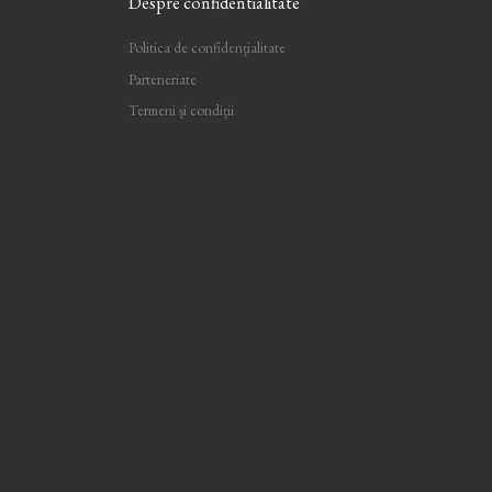
Despre confidentialitate
Politica de confidențialitate
Parteneriate
Termeni și condiții