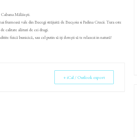
la Cabana Mălăiești.
mai frumoasă vale din Bucegi străjuită de Bucșoiu si Padina Crucii. Tura este
de calitate alături de cei dragi.
ditite fizică bunicică, sau cel putin să iți dorești să te relaxezi in natură!
+ iCal / Outlook export