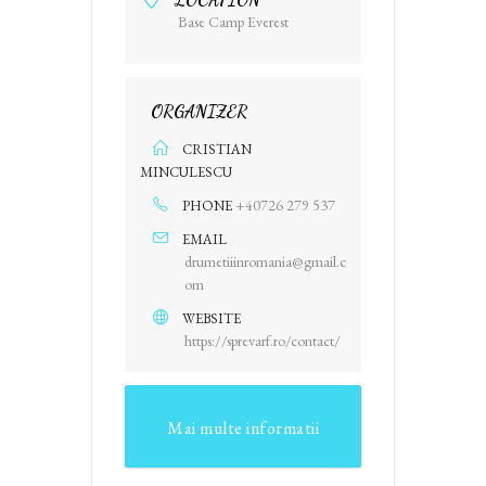
Base Camp Everest
ORGANIZER
CRISTIAN
MINCULESCU
+40726 279 537
PHONE
EMAIL
drumetiiinromania@gmail.c
om
WEBSITE
https://sprevarf.ro/contact/
Mai multe informatii