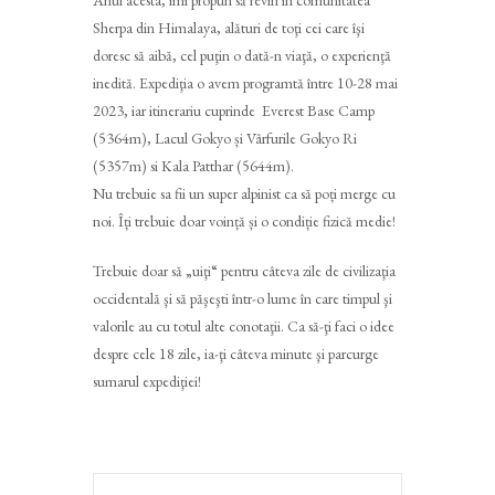
Anul acesta, îmi propun să revin în comunitatea
Sherpa din Himalaya, alături de toţi cei care îşi
doresc să aibă, cel puţin o dată-n viaţă, o experienţă
inedită. Expediţia o avem programtă între 10-28 mai
2023, iar itinerariu cuprinde Everest Base Camp
(5364m), Lacul Gokyo și Vârfurile Gokyo Ri
(5357m) si Kala Patthar (5644m).
Nu trebuie sa fii un super alpinist ca să poți merge cu
noi. Îți trebuie doar voință și o condiție fizică medie!
Trebuie doar să „uiţi“ pentru câteva zile de civilizaţia
occidentală şi să păşeşti într-o lume în care timpul şi
valorile au cu totul alte conotaţii. Ca să-ţi faci o idee
despre cele 18 zile, ia-ţi câteva minute şi parcurge
sumarul expediţiei!