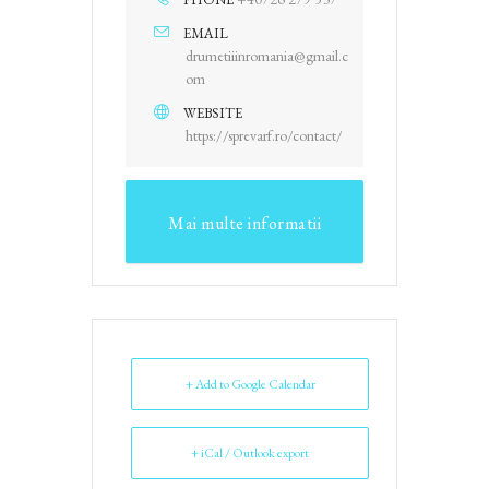
EMAIL
drumetiiinromania@gmail.c
om
WEBSITE
https://sprevarf.ro/contact/
Mai multe informatii
+ Add to Google Calendar
+ iCal / Outlook export