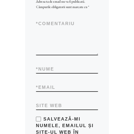
Adresa ta de email nu va fi publicată.
Câmpurile obligatorii sunt marcate cu
*
*
COMENTARIU
*
NUME
*
EMAIL
SITE WEB
SALVEAZĂ-MI
NUMELE, EMAILUL ȘI
SITE-UL WEB ÎN