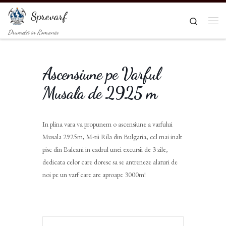
Sari la conținut
Sprevarf
Search
Men
Drumetii in Romania
Ascensiune pe Varful
Musala de 2925 m
In plina vara va propunem o ascensiune a varfului
Musala 2925m, M-tii Rila din Bulgaria, cel mai inalt
pisc din Balcani in cadrul unei excursii de 3 zile,
dedicata celor care doresc sa se antreneze alaturi de
noi pe un varf care are aproape 3000m!