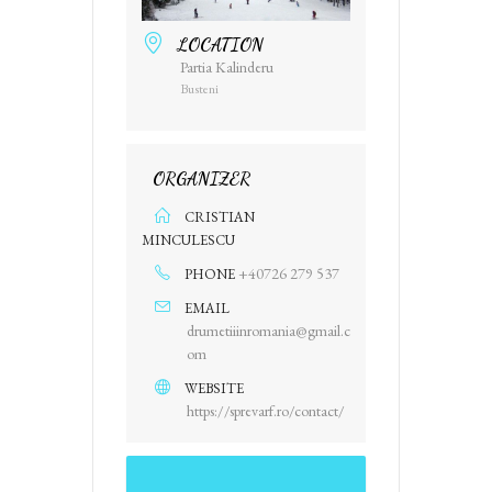
LOCATION
Partia Kalinderu
Busteni
ORGANIZER
CRISTIAN
MINCULESCU
+40726 279 537
PHONE
EMAIL
drumetiiinromania@gmail.c
om
WEBSITE
https://sprevarf.ro/contact/