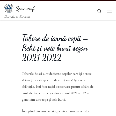
Sari la conținut
Sprevarf
Search
Men
Drumetii in Romania
Tabere de iarnă copii –
Schi și voie bună sezon
2021 2022
Taberele de ski sunt dedicate copiilor care își doresc
să învețe aceste sporturi de iarnă sau să își exerseze
abilitățile. Poți face rapid o rezervare pentru tabăra de
iarnă de ski pentru copii din sezonul 2021-2022 –
garantăm distracția și voia bună.
Începând din anul acesta, pe site-ul nostru vei afla