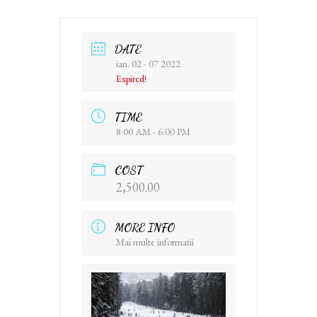
DATE
ian. 02 - 07 2022
Expired!
TIME
8:00 AM - 6:00 PM
COST
2,500.00
MORE INFO
Mai multe informatii