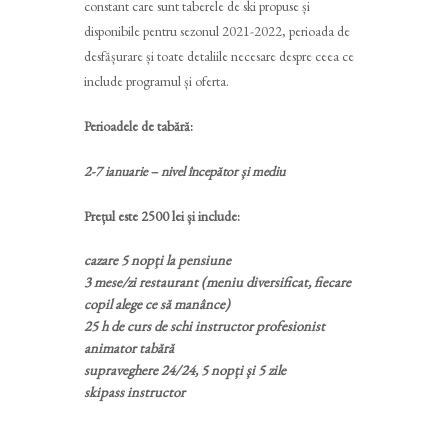
constant care sunt taberele de ski propuse și
disponibile pentru sezonul 2021-2022, perioada de
desfășurare și toate detaliile necesare despre ceea ce
include programul și oferta.
Perioadele de tabără:
2-7 ianuarie – nivel începător și mediu
Prețul este 2500 lei și include:
cazare 5 nopți la pensiune
3 mese/zi restaurant (meniu diversificat, fiecare
copil alege ce să manânce)
25 h de curs de schi instructor profesionist
animator tabără
supraveghere 24/24, 5 nopți și 5 zile
skipass instructor