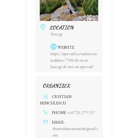
LOCATION
Bucegi
WEBSITE
https://sprevarf.ro/saritura-in-
inaltime-7500-de-m-in-
bucegi-de-trei-ori-sprevarf/
ORGANIZER
CRISTIAN
MINCULESCU
+40726 279 537
PHONE
EMAIL
drumetiiinromania@gmail.c
om