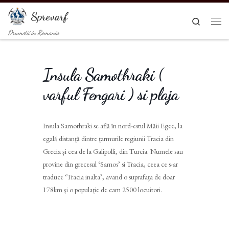
Sari la conținut
Sprevarf
Search
Men
Drumetii in Romania
Insula Samothraki (
varful Fengari ) si plaja
Insula Samothraki se află în nord-estul Măii Egee, la
egală distanţă dintre ţarmurile regiunii Tracia din
Grecia şi cea de la Galipolli, din Turcia. Numele sau
provine din grecesul ‘Samos’ si Tracia, ceea ce s-ar
traduce ‘Tracia inalta’, avand o suprafaţa de doar
178km şi o populaţie de cam 2500 locuitori.