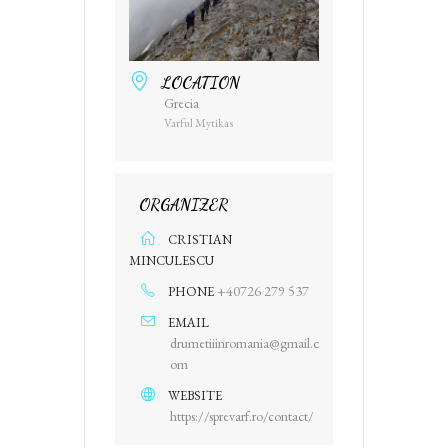
LOCATION
Grecia
Varful Mytikas
ORGANIZER
CRISTIAN
MINCULESCU
+40726 279 537
PHONE
EMAIL
drumetiiinromania@gmail.c
om
WEBSITE
https://sprevarf.ro/contact/